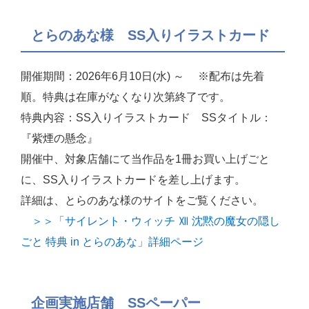
とらのあな様 SS入りイラストカード
開催期間：2026年6月10日(水) ～ ※配布は先着
順。特典は在庫がなくなり次第終了です。
特典内容：SS入りイラストカード SSタイトル：
『紫煙の懸念』
開催中、対象店舗にて当作品を1冊お買い上げごと
に、SS入りイラストカードを差し上げます。
詳細は、とらのあな様のサイトをご覧ください。
＞＞「サイレント・ウィッチ Ⅻ 沈黙の魔女の隠し
ごと 特典 in とらのあな」詳細ページ
企画実施店舗 SSペーパー