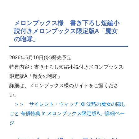
メロンブックス様 書き下ろし短編小
説付きメロンブックス限定版A「魔女
の咆哮」
2026年6月10日(水)発売予定
特典内容：書き下ろし短編小説付きメロンブックス
限定版A「魔女の咆哮」
詳細は、メロンブックス様のサイトをご覧くださ
い。
＞＞「サイレント・ウィッチ Ⅻ 沈黙の魔女の隠し
ごと 有償特典 in メロンブックス限定版A」詳細ペー
ジ