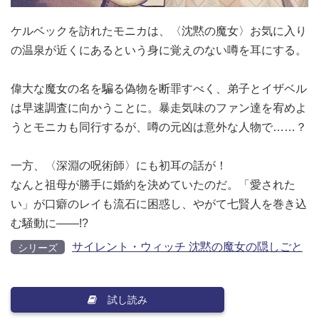
ケルベックを訪れたモニカは、〈沈黙の魔女〉お気に入り
の温泉が近くにあるという身に覚えのない噂を耳にする。
偉大な魔女の名を騙る偽物を断罪すべく、弟子とイザベル
は早速調査に向かうことに。暴走気味のファン達を宥めよ
うとモニカも同行するが、噂の元凶は意外な人物で……？
一方、〈深淵の呪術師〉にも初耳の話が！
なんと祖母が勝手に婚約を決めていたのだ。「愛された
い」が口癖のレイも流石に困惑し、やがて七賢人を巻き込
む騒動に――!?
サイレント・ウィッチ 沈黙の魔女の隠しごと
シリーズ
試し読み