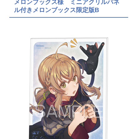
メロンブックス様 ミニアクリルパネ
ル付きメロンブックス限定版B