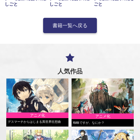
しごと
しごと
ごと
書籍一覧へ戻る
人気作品
アニメ化
アニメ化
デスマーチからはじまる異世界狂想曲
蜘蛛ですが、なにか？