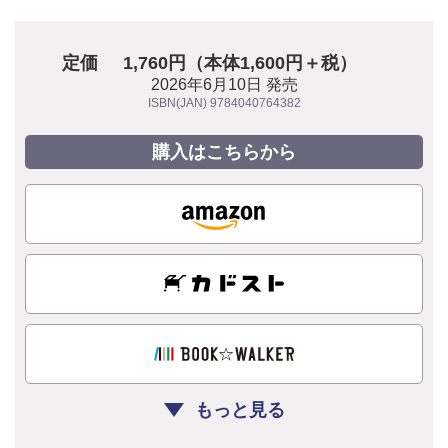
定価
1,760円（本体1,600円＋税）
2026年6月10日 発売
ISBN(JAN) 9784040764382
購入はこちらから
もっと見る