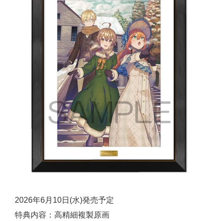
2026年6月10日(水)発売予定
特典内容：高精細複製原画