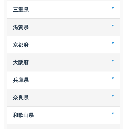
大盛堂書店 駅前店
有隣堂 厚木店
ＭＡＲＵＺＥＮ 松本店
丸善 岐阜店
ひまわりＢＯＯＫＳ 御殿場店
精文館書店 三ノ輪店
三重県
紀伊國屋書店 笹塚店
有隣堂 ららぽーと海老名店
平安堂 諏訪店
カルコス 本店
ＴＳＵＴＡＹＡ 富士本吉原店
精文館書店 本店
ＮＥＴ２１恭文堂学芸大学店
有隣堂 東急プラザ戸塚店
笠原書店 レイクウォーク店
谷島屋 流通通り店
精文館書店 新城店
未来屋書店 四日市北店
滋賀県
ブックファースト 中野店
紀伊國屋書店 西武東戸塚Ｓ．Ｃ．店
平安堂 座光寺店
谷島屋 マークイズ静岡店
精文館書店 新田原店
未来屋書店 鈴鹿店
Ｂｏｏｋ＋東中野店
ツタヤブックストア ゆめが丘ソラトス
平安堂 飯田店
ＭＡＲＵＺＥＮ＆ジュンク堂書店 新静岡店
精文館書店 汐田橋店
本の王国 文化センター前店
平和書店 あどがわ店
京都府
ＮＥＴ２１今野西荻窪店
ツタヤブックストア 相鉄ライフ三ツ境
平安堂 伊那店
ＮＥＴ２１吉見書店長田店
豊川堂 イオンモール豊川店
未来屋書店 津南店
本のがんこ堂 守山店
書泉芳林堂書店 高田馬場店
精文館書店 下瀬谷店
中島書店 高原通り店
ＴＳＵＴＡＹＡ グランリバー大井川店
精文館書店 豊川店
別所書店 修成店
サンミュージック ハイパーブックス駒井沢
大垣書店 京都ヨドバシ店
大阪府
成文堂 巣鴨駅前店
有隣堂 ラスカ小田原店
平安堂 あづみ野店
ＴＳＵＴＡＹＡ 辻店
精文館書店 蒲郡三谷店
宮脇書店 久居インター店
喜久屋書店 草津店
大垣書店 イオンモール京都桂川店
紀伊國屋書店 池袋店
ジュンク堂書店 藤沢店
江崎書店 ベイドリーム清水店
精文館書店 蒲郡店
宮脇書店 伊勢ララパーク店
サンミュージック ハイパーブックス八日市
大垣書店 イオンモールＫＹＯＴＯ店
ブックスタジオ 大阪店
兵庫県
ジュンク堂書店 池袋本店
有隣堂 藤沢店
焼津谷島屋 登呂田店
精文館書店 幸田店
ＴＳＵＴＡＹＡ ミタス伊勢店
ＭＡＲＵＺＥＮ 京都本店
ジュンク堂書店 大阪本店
竹島書店 江古田南口店
紀伊國屋書店 橋本店
戸田書店 藤枝東店
未来屋書店 岡崎店
ブックスアルデ
アバンティブックセンター 洛北店
ＭＡＲＵＺＥＮ＆ジュンク堂書店 梅田店
ジュンク堂書店 三宮店
奈良県
紀伊國屋書店 キラリナ京王吉祥寺店
有隣堂 ミウィ橋本店
ＴＳＵＴＡＹＡ 藤枝店
くまざわ書店 岡崎北店
岡森書店 白鳳店
ふたば書房 山科駅前店
梅田 蔦屋書店
ジュンク堂書店 三宮駅前店
ジュンク堂書店 吉祥寺店
ＡＣＡＤＥＭＩＡくまざわ書店 橋本店
精文館書店 領家店
精文館書店 新高浜店
大垣書店 伏見店
ブックスタジオ アルデ新大阪店
喜久屋書店 神戸学園都市店
啓林堂書店 奈良店
和歌山県
真光書店 本店
くまざわ書店 相模大野店
谷島屋 浜松本店
あおい書店 西尾店
未来屋書店 久御山店
リブロ イオンモール鶴見店
喜久屋書店 西神中央店
未来屋書店 天理店
くまざわ書店 調布店
有隣堂 湘南台ウエストプラザ店
ＴＳＵＴＡＹＡ 佐鳴台店
精文館書店 西尾店
ツタヤブックストア ＡＰＩＴ京都四条店
ジュンク堂書店 近鉄あべのハルカス店
ツタヤブックストア エキソアレ西神中央
喜久屋書店 橿原店
ＴＳＵＴＡＹＡＷＡＹガーデンパーク和歌山