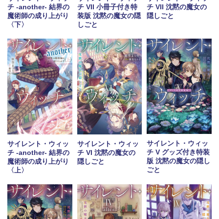
チ -another- 結界の
チ VII 小冊子付き特
チ VII 沈黙の魔女の
魔術師の成り上がり
装版 沈黙の魔女の隠
隠しごと
〈下〉
しごと
サイレント・ウィッ
サイレント・ウィッ
サイレント・ウィッ
チ V グッズ付き特装
チ -another- 結界の
チ VI 沈黙の魔女の
版 沈黙の魔女の隠し
魔術師の成り上がり
隠しごと
ごと
〈上〉