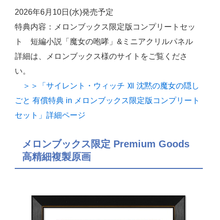
2026年6月10日(水)発売予定
特典内容：メロンブックス限定版コンプリートセッ
ト 短編小説「魔女の咆哮」&ミニアクリルパネル
詳細は、メロンブックス様のサイトをご覧くださ
い。
＞＞「サイレント・ウィッチ Ⅻ 沈黙の魔女の隠し
ごと 有償特典 in メロンブックス限定版コンプリート
セット」詳細ページ
メロンブックス限定 Premium Goods
高精細複製原画