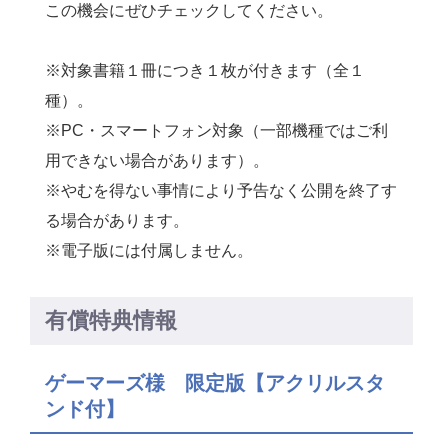
この機会にぜひチェックしてください。
※対象書籍１冊につき１枚が付きます（全１
種）。
※PC・スマートフォン対象（
一部機種ではご利
用できない場合があります）。
※
やむを得ない事情により予告なく公開を終了す
る場合があります。
※電子版には付属しません。
有償特典情報
ゲーマーズ様 限定版【アクリルスタ
ンド付】