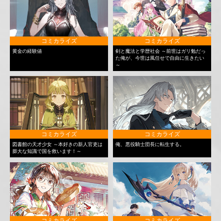
コミカライズ
コミカライズ
黄金の経験値
剣と魔法と学歴社会 ～前世はガリ勉だっ
た俺が、今世は風任せで自由に生きたい
～
コミカライズ
コミカライズ
図書館の天才少女 ～本好きの新人官吏は
俺、悪役騎士団長に転生する。
膨大な知識で国を救います！～
コミカライズ
コミカライズ