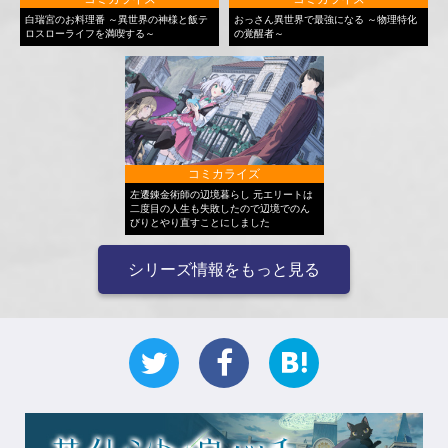
白瑞宮のお料理番 ～異世界の神様と飯テ
おっさん異世界で最強になる ～物理特化
ロスローライフを満喫する～
の覚醒者～
コミカライズ
左遷錬金術師の辺境暮らし 元エリートは
二度目の人生も失敗したので辺境でのん
びりとやり直すことにしました
シリーズ情報をもっと見る