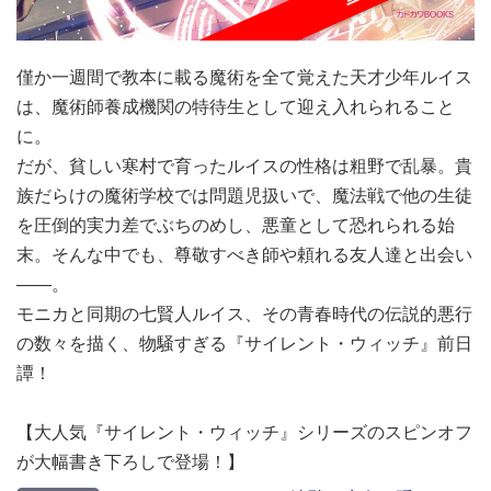
僅か一週間で教本に載る魔術を全て覚えた天才少年ルイス
は、魔術師養成機関の特待生として迎え入れられること
に。
だが、貧しい寒村で育ったルイスの性格は粗野で乱暴。貴
族だらけの魔術学校では問題児扱いで、魔法戦で他の生徒
を圧倒的実力差でぶちのめし、悪童として恐れられる始
末。そんな中でも、尊敬すべき師や頼れる友人達と出会い
――。
モニカと同期の七賢人ルイス、その青春時代の伝説的悪行
の数々を描く、物騒すぎる『サイレント・ウィッチ』前日
譚！
【大人気『サイレント・ウィッチ』シリーズのスピンオフ
が大幅書き下ろしで登場！】