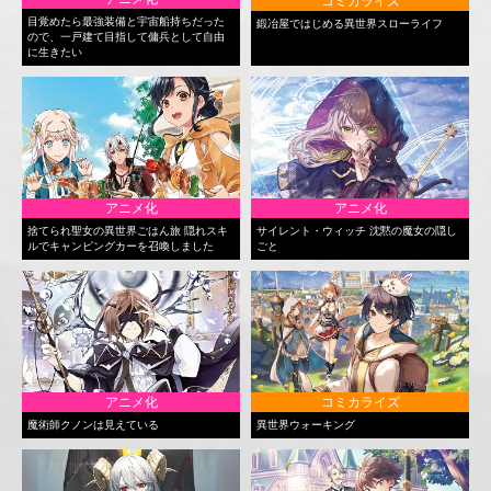
コミカライズ
目覚めたら最強装備と宇宙船持ちだった
鍛冶屋ではじめる異世界スローライフ
ので、一戸建て目指して傭兵として自由
に生きたい
アニメ化
アニメ化
捨てられ聖女の異世界ごはん旅 隠れスキ
サイレント・ウィッチ 沈黙の魔女の隠し
ルでキャンピングカーを召喚しました
ごと
アニメ化
コミカライズ
魔術師クノンは見えている
異世界ウォーキング