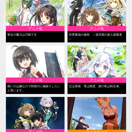
アニメ化
アニメ化
聖女の魔力は万能です
世界最強の後衛 ～迷宮国の新人探索者
～
アニメ化
アニメ化
痛いのは嫌なので防御力に極振りしたい
父は英雄、母は精霊、娘の私は転生者。
と思います。
アニメ化