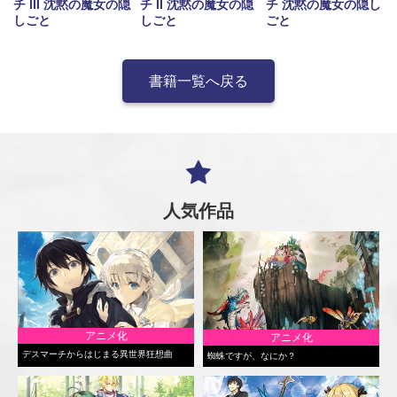
チ III 沈黙の魔女の隠
チ II 沈黙の魔女の隠
チ 沈黙の魔女の隠し
しごと
しごと
ごと
書籍一覧へ戻る
人気作品
アニメ化
アニメ化
デスマーチからはじまる異世界狂想曲
蜘蛛ですが、なにか？