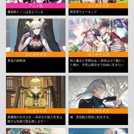
アニメ化
コミカライズ
魔術師クノンは見えている
異世界ウォーキング
コミカライズ
コミカライズ
黄金の経験値
剣と魔法と学歴社会 ～前世はガリ勉だっ
た俺が、今世は風任せで自由に生きたい
～
コミカライズ
コミカライズ
図書館の天才少女 ～本好きの新人官吏は
俺、悪役騎士団長に転生する。
膨大な知識で国を救います！～