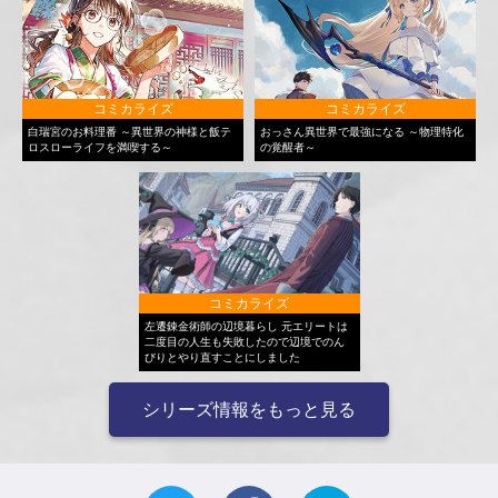
コミカライズ
コミカライズ
白瑞宮のお料理番 ～異世界の神様と飯テ
おっさん異世界で最強になる ～物理特化
ロスローライフを満喫する～
の覚醒者～
コミカライズ
左遷錬金術師の辺境暮らし 元エリートは
二度目の人生も失敗したので辺境でのん
びりとやり直すことにしました
シリーズ情報をもっと見る