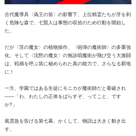
古代魔導具〈偽王の笛〉の影響下、上位精霊たちが牙を剥
く危険な森で、七賢人は事態の収拾のため行動を開始し
た。
だが〈茨の魔女〉の植物操作、〈砲弾の魔術師〉の多重強
化、そして〈沈黙の魔女〉の無詠唱魔術が飛び交う大激闘
は、戦禍を呼ぶ笛に秘められた真の能力で、さらなる窮地
に！
一方、学園ではある生徒にモニカが魔術師だと看破され
――「わ、わたしの正体をばらすぞ、ってこと、です
か?」
風雲急を告げる第七幕。かくして、物語は大きく動き出
す。