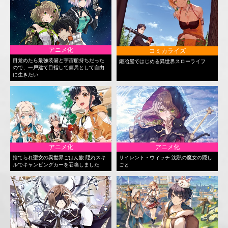
アニメ化
コミカライズ
目覚めたら最強装備と宇宙船持ちだった
鍛冶屋ではじめる異世界スローライフ
ので、一戸建て目指して傭兵として自由
に生きたい
アニメ化
アニメ化
捨てられ聖女の異世界ごはん旅 隠れスキ
サイレント・ウィッチ 沈黙の魔女の隠し
ルでキャンピングカーを召喚しました
ごと