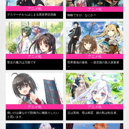
アニメ化
アニメ化
デスマーチからはじまる異世界狂想曲
蜘蛛ですが、なにか？
アニメ化
アニメ化
聖女の魔力は万能です
世界最強の後衛 ～迷宮国の新人探索者
～
アニメ化
アニメ化
痛いのは嫌なので防御力に極振りしたい
父は英雄、母は精霊、娘の私は転生者。
と思います。