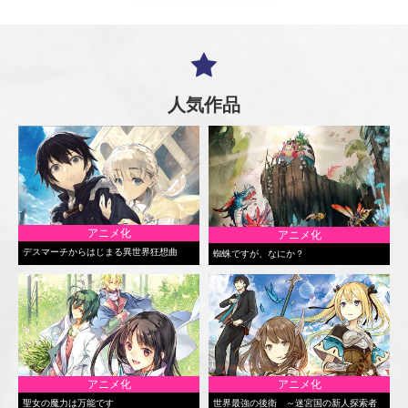
人気作品
アニメ化
アニメ化
デスマーチからはじまる異世界狂想曲
蜘蛛ですが、なにか？
アニメ化
アニメ化
聖女の魔力は万能です
世界最強の後衛 ～迷宮国の新人探索者