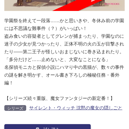
学園祭を終えて一段落……かと思いきや、冬休み前の学園
には不思議な難事件（？）がいっぱい！
盗み食いの容疑者としてグレンが捕まったり、学園なのに
迷子の少女が見つかったり、正体不明の火の玉が目撃され
たり――第二王子が怪しいおまじないに巻き込まれたり。
「多分だけど……止めないと、大変なことになる」
名探偵モニカと探偵小説にハマり中の黒猫が、数々の事件
の謎を解き明かす、オール書き下ろしの極秘任務・番外
編！
【シリーズ続々重版、魔女ファンタジーの新定番！】
サイレント・ウィッチ 沈黙の魔女の隠しごと
シリーズ