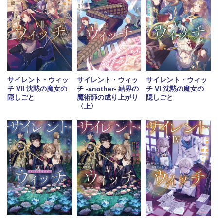
サイレント・ウィッ
サイレント・ウィッ
サイレント・ウィッ
チ VII 沈黙の魔女の
チ -another- 結界の
チ VI 沈黙の魔女の
隠しごと
魔術師の成り上がり
隠しごと
〈上〉