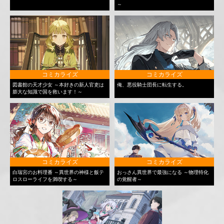
～
コミカライズ
コミカライズ
図書館の天才少女 ～本好きの新人官吏は
俺、悪役騎士団長に転生する。
膨大な知識で国を救います！～
コミカライズ
コミカライズ
白瑞宮のお料理番 ～異世界の神様と飯テ
おっさん異世界で最強になる ～物理特化
ロスローライフを満喫する～
の覚醒者～