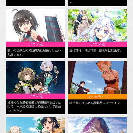
～
アニメ化
アニメ化
痛いのは嫌なので防御力に極振りしたい
父は英雄、母は精霊、娘の私は転生者。
と思います。
アニメ化
コミカライズ
目覚めたら最強装備と宇宙船持ちだった
鍛冶屋ではじめる異世界スローライフ
ので、一戸建て目指して傭兵として自由
に生きたい