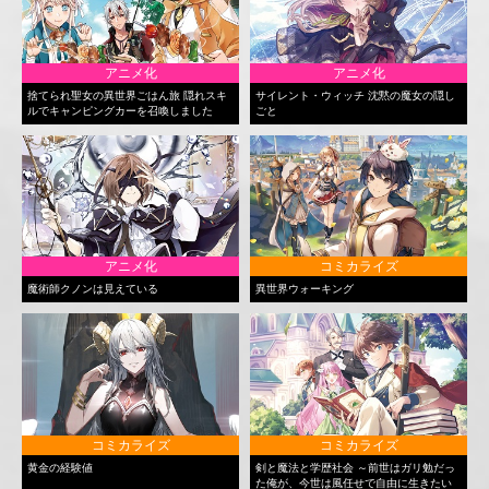
アニメ化
アニメ化
捨てられ聖女の異世界ごはん旅 隠れスキ
サイレント・ウィッチ 沈黙の魔女の隠し
ルでキャンピングカーを召喚しました
ごと
アニメ化
コミカライズ
魔術師クノンは見えている
異世界ウォーキング
コミカライズ
コミカライズ
黄金の経験値
剣と魔法と学歴社会 ～前世はガリ勉だっ
た俺が、今世は風任せで自由に生きたい