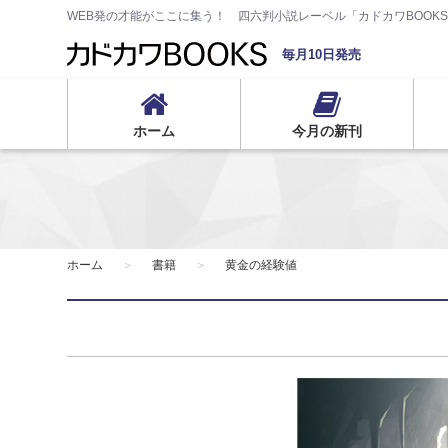
WEB発の才能がここに集う！ 四六判小説レーベル「カドカワBOOK
毎月10日発売
ホーム
今月の新刊
ホーム
書籍
黄金の経験値