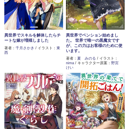
異世界でスキルを解体したらチ
異世界でペンション始めまし
ートな嫁が増殖しました
た。 世界で唯一の黒魔女です
が、この力はお客様のために使
著者：
千月さかき
/ イラスト：
東
います。
西
著者：
夏 みのる
/ イラスト：
nima
/ キャラクター原案：
野宮
けい