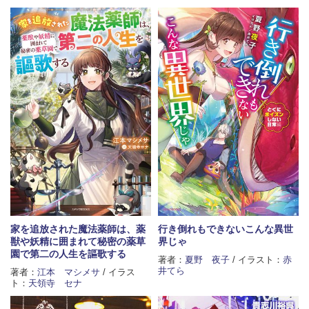
家を追放された魔法薬師は、薬
行き倒れもできないこんな異世
獣や妖精に囲まれて秘密の薬草
界じゃ
園で第二の人生を謳歌する
著者：
夏野 夜子
/ イラスト：
赤
井てら
著者：
江本 マシメサ
/ イラス
ト：
天領寺 セナ