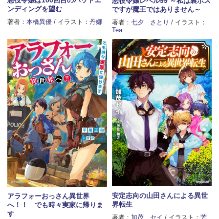
悪役令嬢レベル99 ～私は裏ボス
ンディングを望む
ですが魔王ではありません～
著者：
本橋異優
/ イラスト：
丹娜
著者：
七夕 さとり
/ イラスト：
Tea
安定志向の山田さんによる異世
アラフォーおっさん異世界
界転生
へ！！ でも時々実家に帰りま
す
著者：
加茂 セイ
/ イラスト：
芳