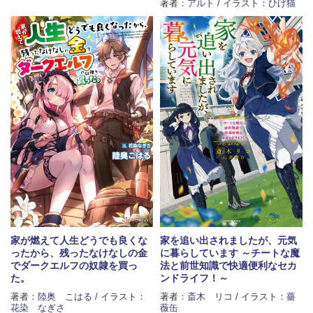
著者：
アルト
/ イラスト：
ひげ猫
家が燃えて人生どうでも良くな
家を追い出されましたが、元気
ったから、残ったなけなしの金
に暮らしています ～チートな魔
でダークエルフの奴隷を買っ
法と前世知識で快適便利なセカ
た。
ンドライフ！～
著者：
陸奥 こはる
/ イラスト：
著者：
斎木 リコ
/ イラスト：
薔
花染 なぎさ
薇缶