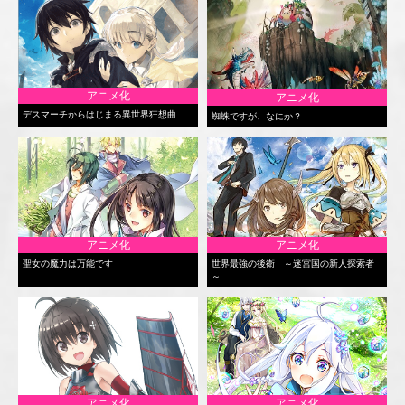
アニメ化
アニメ化
デスマーチからはじまる異世界狂想曲
蜘蛛ですが、なにか？
アニメ化
アニメ化
聖女の魔力は万能です
世界最強の後衛 ～迷宮国の新人探索者
～
アニメ化
アニメ化