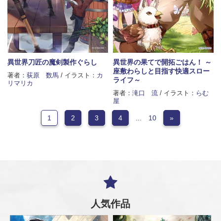
異世界刀匠の魔剣製作ぐらし
異世界の果てで開拓ごはん！ ～
座敷わらしと目指す快適スロー
著者：
荻原 数馬
/ イラスト：
カ
ライフ～
リマリカ
著者：
滝口 流
/ イラスト：
らむ
屋
1
2
3
4
...
10
»
人気作品