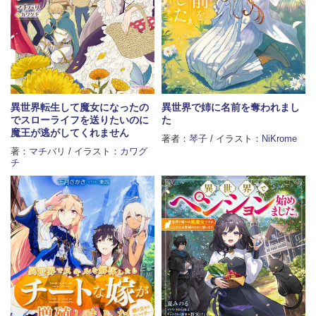
異世界転生して魔女になったの
異世界で姉に名前を奪われまし
でスローライフを送りたいのに
た
魔王が逃がしてくれません
著者：
琴子
/ イラスト：
NiKrome
著：
マチバリ
/ イラスト：
カワグ
チ