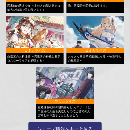
図書館の天才少女 ～本好きの新人官吏は
俺、悪役騎士団長に転生する。
膨大な知識で国を救います！～
コミカライズ
コミカライズ
白瑞宮のお料理番 ～異世界の神様と飯テ
おっさん異世界で最強になる ～物理特化
ロスローライフを満喫する～
の覚醒者～
コミカライズ
左遷錬金術師の辺境暮らし 元エリートは
二度目の人生も失敗したので辺境でのん
びりとやり直すことにしました
シリーズ情報をもっと見る