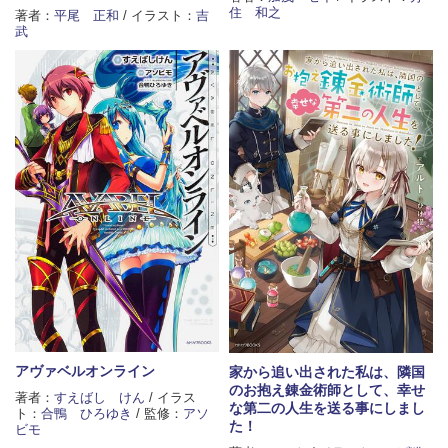
住 和之
著者：
平尾 正和
/ イラスト：
吉
武
アヴァベルオンライン
家から追い出された私は、隣国
のお抱え錬金術師として、幸せ
著者：
すえばし けん
/ イラス
な第二の人生を送る事にしまし
ト：
合鴨 ひろゆき
/ 監修：
アソ
た！
ビモ