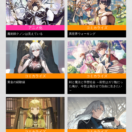
アニメ化
コミカライズ
魔術師クノンは見えている
異世界ウォーキング
コミカライズ
コミカライズ
黄金の経験値
剣と魔法と学歴社会 ～前世はガリ勉だっ
た俺が、今世は風任せで自由に生きたい
～
コミカライズ
コミカライズ