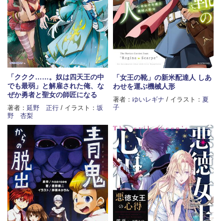
「ククク……。奴は四天王の中
「女王の靴」の新米配達人 しあ
でも最弱」と解雇された俺、な
わせを運ぶ機械人形
ぜか勇者と聖女の師匠になる
著者：
ゆいレギナ
/ イラスト：
夏
子
著者：
延野 正行
/ イラスト：
坂
野 杏梨