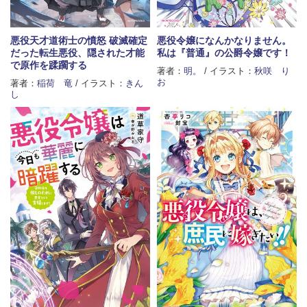
悪役天才道術士の憤怒 破滅確定
悪役令嬢になんかなりません。
だった転生悪役、隠された才能
私は『普通』の公爵令嬢です！
で原作を蹂躙する
著者：
明。
/ イラスト：
秋咲 り
お
著者：
稲荷 竜
/ イラスト：
きん
し