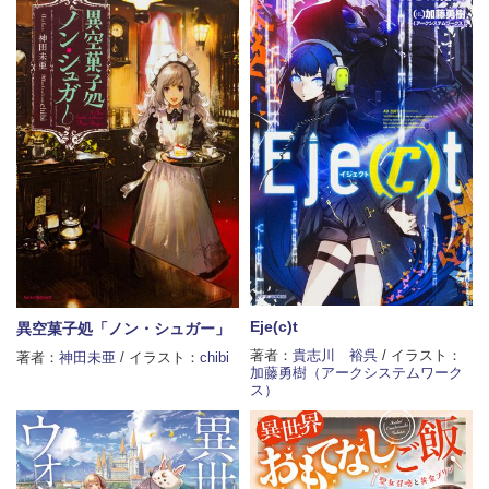
Eje(c)t
異空菓子処「ノン・シュガー」
著者：
貴志川 裕呉
/ イラスト：
著者：
神田未亜
/ イラスト：
chibi
加藤勇樹（アークシステムワーク
ス）