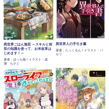
異世界人の手引き書
異世界ごはん無双 ～スキルと前
世の知識を使って、お米改革は
著者：
たっくるん
/ イラスト：
パ
じめます！～
セリ
著者：
ぼっち猫
/ イラスト：
成
瀬 ちさと