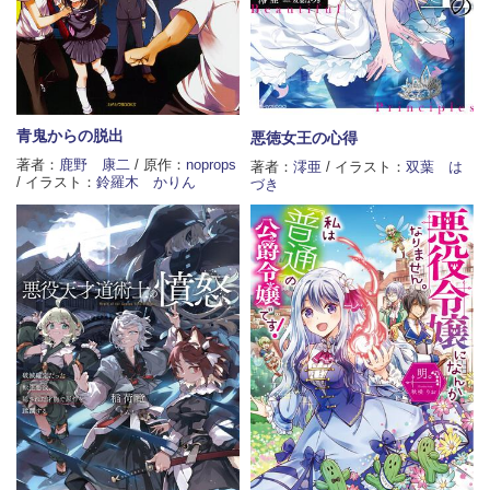
青鬼からの脱出
悪徳女王の心得
著者：
鹿野 康二
/ 原作：
noprops
著者：
澪亜
/ イラスト：
双葉 は
/ イラスト：
鈴羅木 かりん
づき