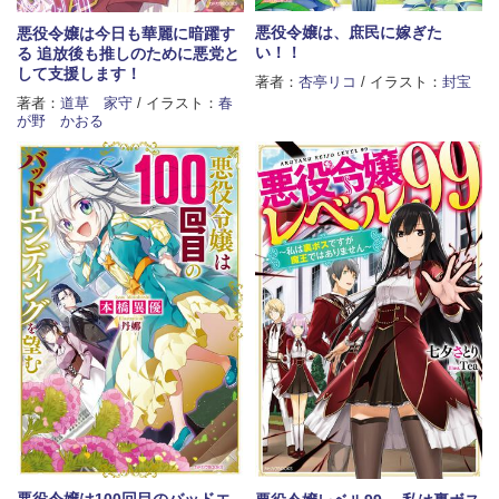
悪役令嬢は、庶民に嫁ぎた
悪役令嬢は今日も華麗に暗躍す
い！！
る 追放後も推しのために悪党と
して支援します！
著者：
杏亭リコ
/ イラスト：
封宝
著者：
道草 家守
/ イラスト：
春
が野 かおる
悪役令嬢は100回目のバッドエ