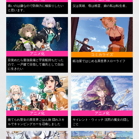
痛いのは嫌なので防御力に極振りしたい
父は英雄、母は精霊、娘の私は転生者。
と思います。
アニメ化
コミカライズ
目覚めたら最強装備と宇宙船持ちだった
鍛冶屋ではじめる異世界スローライフ
ので、一戸建て目指して傭兵として自由
に生きたい
アニメ化
アニメ化
捨てられ聖女の異世界ごはん旅 隠れスキ
サイレント・ウィッチ 沈黙の魔女の隠し
ルでキャンピングカーを召喚しました
ごと