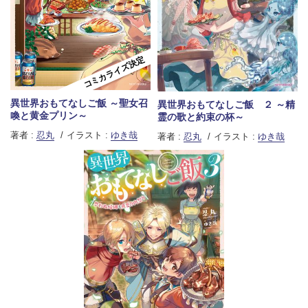
コミカライズ決定
異世界おもてなしご飯 ～聖女召
異世界おもてなしご飯 ２ ～精
喚と黄金プリン～
霊の歌と約束の杯～
著者 :
忍丸
イラスト :
ゆき哉
著者 :
忍丸
イラスト :
ゆき哉