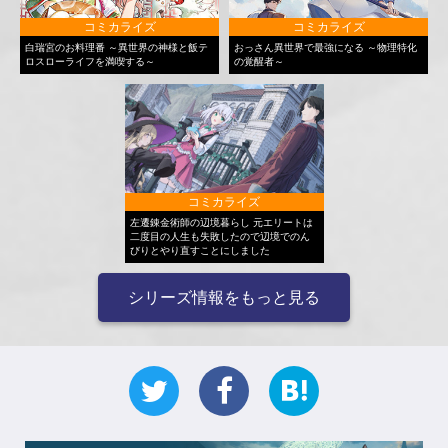
コミカライズ
コミカライズ
白瑞宮のお料理番 ～異世界の神様と飯テ
おっさん異世界で最強になる ～物理特化
ロスローライフを満喫する～
の覚醒者～
コミカライズ
左遷錬金術師の辺境暮らし 元エリートは
二度目の人生も失敗したので辺境でのん
びりとやり直すことにしました
シリーズ情報をもっと見る