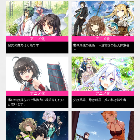
アニメ化
アニメ化
聖女の魔力は万能です
世界最強の後衛 ～迷宮国の新人探索者
～
アニメ化
アニメ化
痛いのは嫌なので防御力に極振りしたい
父は英雄、母は精霊、娘の私は転生者。
と思います。