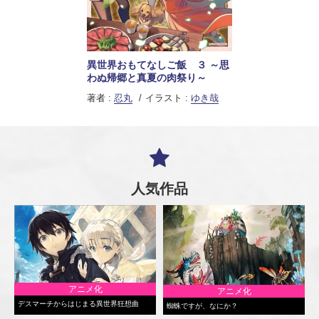
異世界おもてなしご飯 ３ ～思
わぬ帰郷と真夏の肉祭り～
著者 :
忍丸
イラスト :
ゆき哉
人気作品
アニメ化
アニメ化
デスマーチからはじまる異世界狂想曲
蜘蛛ですが、なにか？