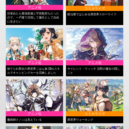
アニメ化
コミカライズ
目覚めたら最強装備と宇宙船持ちだった
鍛冶屋ではじめる異世界スローライフ
ので、一戸建て目指して傭兵として自由
に生きたい
アニメ化
アニメ化
捨てられ聖女の異世界ごはん旅 隠れスキ
サイレント・ウィッチ 沈黙の魔女の隠し
ルでキャンピングカーを召喚しました
ごと
アニメ化
コミカライズ
魔術師クノンは見えている
異世界ウォーキング