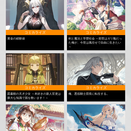
コミカライズ
コミカライズ
黄金の経験値
剣と魔法と学歴社会 ～前世はガリ勉だっ
た俺が、今世は風任せで自由に生きたい
～
コミカライズ
コミカライズ
図書館の天才少女 ～本好きの新人官吏は
俺、悪役騎士団長に転生する。
膨大な知識で国を救います！～