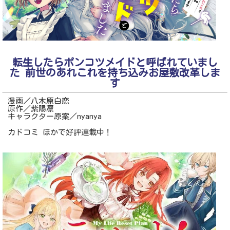
転生したらポンコツメイドと呼ばれていまし
た 前世のあれこれを持ち込みお屋敷改革しま
す
漫画／八木原白恋
原作／紫陽凛
キャラクター原案／nyanya
カドコミ ほかで好評連載中！