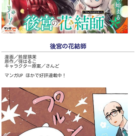
後宮の花結師
漫画／鈴屋瑛茉
原作／彁はるこ
キャラクター原案／さんど
マンガUP ほかで好評連載中！