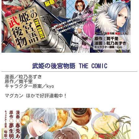
武姫の後宮物語 THE COMIC
漫画／粒乃あずき
原作／筧千里
キャラクター原案／kyo
マグカン ほかで好評連載中！