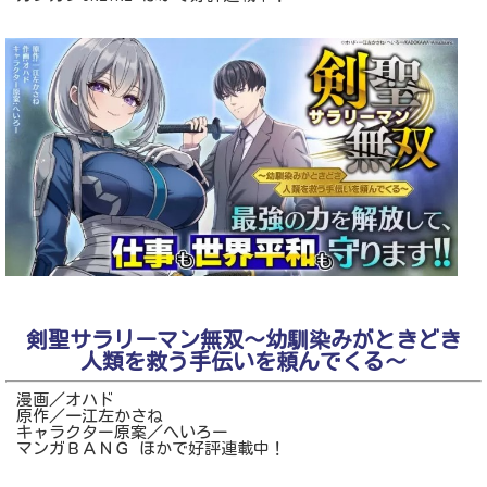
剣聖サラリーマン無双～幼馴染みがときどき
人類を救う手伝いを頼んでくる～
漫画／オハド
原作／一江左かさね
キャラクター原案／へいろー
マンガＢＡＮＧ ほかで好評連載中！