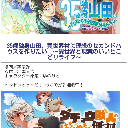
35歳独身山田、異世界村に理想のセカンドハ
ウスを作りたい ～異世界と現実のいいとこ
どりライフ～
漫画／西尾洋一
原作／出雲大吉
キャラクター原案／ゆのひと
ドラドラふらっと♭ ほかで好評連載中！