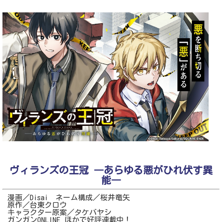
ヴィランズの王冠 ―あらゆる悪がひれ伏す異
能―
漫画／Disai ネーム構成／桜井竜矢
原作／台東クロウ
キャラクター原案／タケバヤシ
ガンガンONLINE ほかで好評連載中！