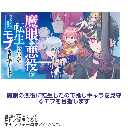
魔眼の悪役に転生したので推しキャラを見守
るモブを目指します
漫画／在間りしん
原作／瀧岡くるじ
キャラクター原案／福きつね