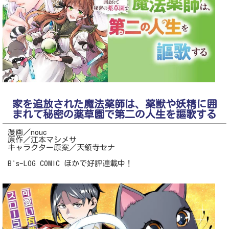
家を追放された魔法薬師は、薬獣や妖精に囲
まれて秘密の薬草園で第二の人生を謳歌する
漫画／nouc
原作／江本マシメサ
キャラクター原案／天領寺セナ
B's-LOG COMIC ほかで好評連載中！