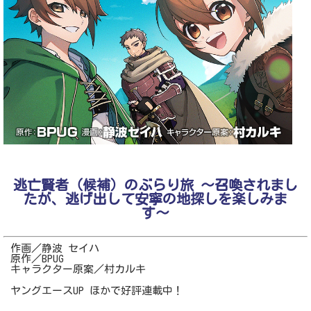
逃亡賢者（候補）のぶらり旅 〜召喚されまし
たが、逃げ出して安寧の地探しを楽しみま
す〜
作画／静波 セイハ
原作／BPUG
キャラクター原案／村カルキ
ヤングエースUP ほかで好評連載中！