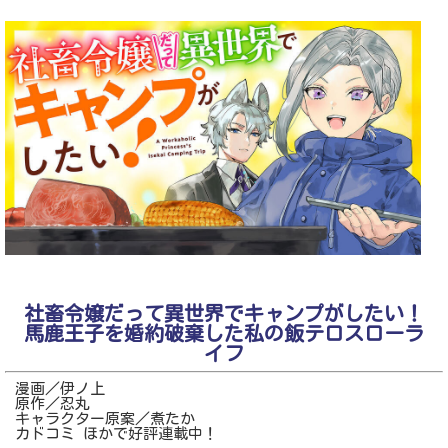
社畜令嬢だって異世界でキャンプがしたい！
馬鹿王子を婚約破棄した私の飯テロスローラ
イフ
漫画／伊ノ上
原作／忍丸
キャラクター原案／煮たか
カドコミ ほかで好評連載中！