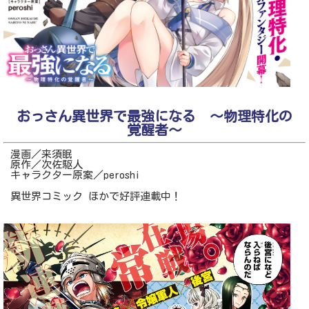
おっさん異世界で最強になる ～物理特化の
覚醒者～
漫画／来須眠
原作／次佐駆人
キャラクター原案／peroshi
異世界コミック ほかで好評連載中！