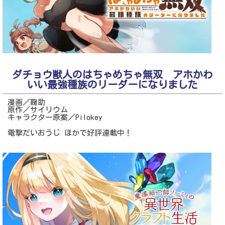
ダチョウ獣人のはちゃめちゃ無双 アホかわ
いい最強種族のリーダーになりました
漫画／鞠助
原作／サイリウム
キャラクター原案／Pilokey
電撃だいおうじ ほかで好評連載中！