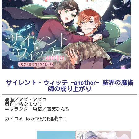
サイレント・ウィッチ -another- 結界の魔術
師の成り上がり
漫画／アズ・アズコ
原作／依空まつり
キャラクター原案／藤実なんな
カドコミ ほかで好評連載中！