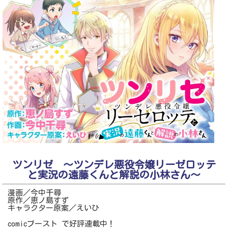
ツンリゼ ～ツンデレ悪役令嬢リーゼロッテ
と実況の遠藤くんと解説の小林さん～
漫画／今中千尋
原作／恵ノ島すず
キャラクター原案／えいひ
comicブースト で好評連載中！