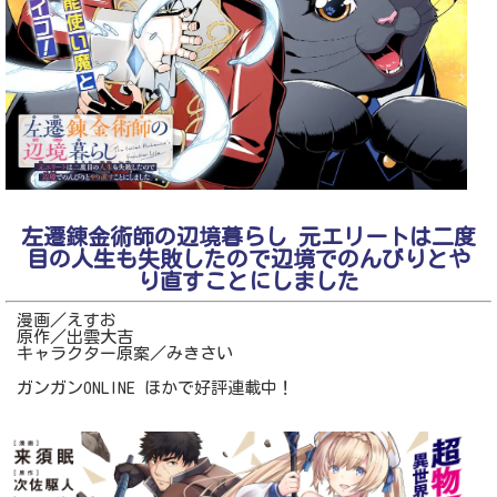
左遷錬金術師の辺境暮らし 元エリートは二度
目の人生も失敗したので辺境でのんびりとや
り直すことにしました
漫画／えすお
原作／出雲大吉
キャラクター原案／みきさい
ガンガンONLINE ほかで好評連載中！