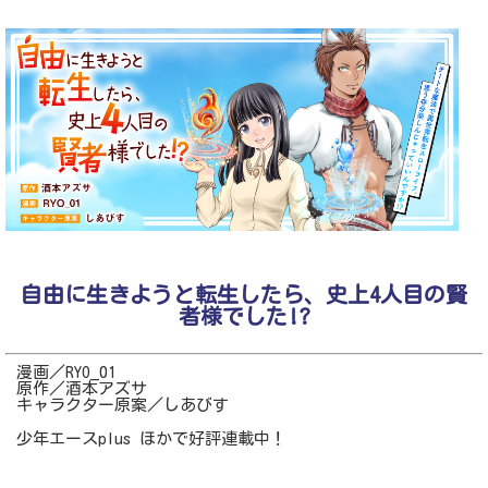
自由に生きようと転生したら、史上4人目の賢
者様でした!?
漫画／RYO_01
原作／酒本アズサ
キャラクター原案／しあびす
少年エースplus ほかで好評連載中！