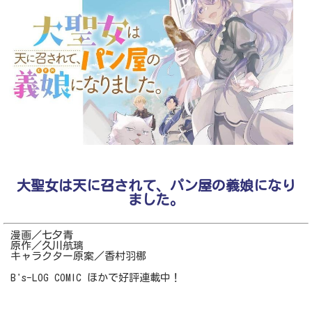
大聖女は天に召されて、パン屋の義娘になり
ました。
漫画／七夕青
原作／久川航璃
キャラクター原案／香村羽梛
B's-LOG COMIC ほかで好評連載中！