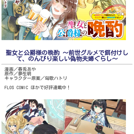
聖女と公爵様の晩酌 ～前世グルメで餌付けし
て、のんびり楽しい偽物夫婦ぐらし～
漫画／春兎あや
原作／夢生明
キャラクター原案／匈歌ハトリ
FLOS COMIC ほかで好評連載中！