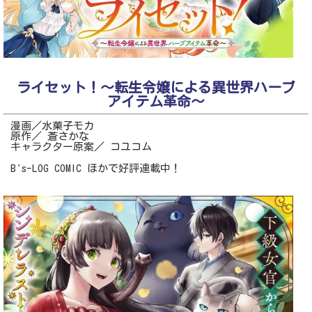
ライセット！～転生令嬢による異世界ハーブ
アイテム革命～
漫画／水菓子モカ
原作／ 蒼さかな
キャラクター原案／ コユコム
B's-LOG COMIC ほかで好評連載中！