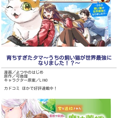
育ちすぎたタマ～うちの飼い猫が世界最強に
なりました！？～
漫画／よつやのはじめ
原作／可換環
キャラクター原案／LINO
カドコミ ほかで好評連載中！