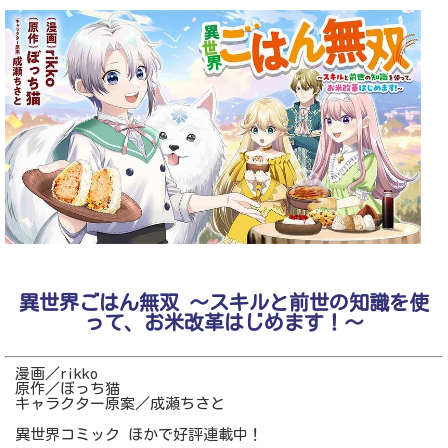
異世界ごはん無双 ～スキルと前世の知識を使
って、お米改革はじめます！～
漫画／rikko
原作／ぼっち猫
キャラクター原案／成瀬ちさと
異世界コミック ほかで好評連載中！