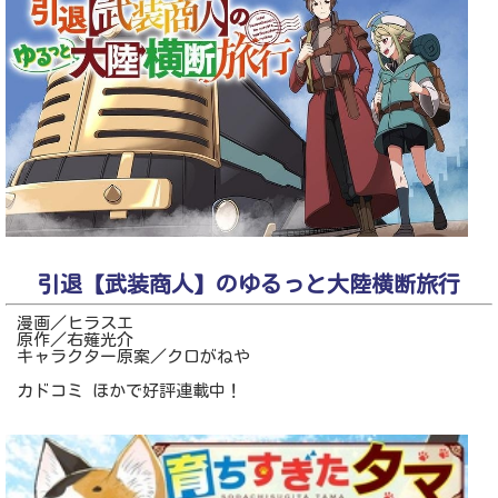
引退【武装商人】のゆるっと大陸横断旅行
漫画／ヒラスエ
原作／右薙光介
キャラクター原案／クロがねや
カドコミ ほかで好評連載中！