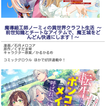
魔導細工師ノーミィの異世界クラフト生活 ～
前世知識とチートなアイテムで、魔王城をど
んどん快適にします！～
漫画／石月メロコア
原作／くすだま琴
キャラクター原案／かるかるめ
コミックグロウル ほかで好評連載中！