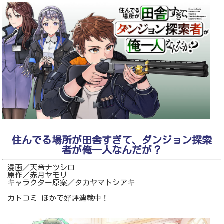
住んでる場所が田舎すぎて、ダンジョン探索
者が俺一人なんだが？
漫画／天音ナツシロ
原作／赤月ヤモリ
キャラクター原案／タカヤマトシアキ
カドコミ ほかで好評連載中！