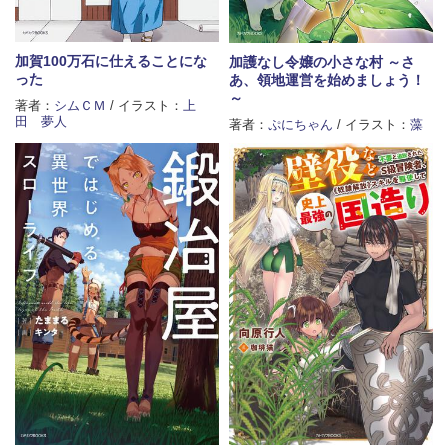
加賀100万石に仕えることにな
加護なし令嬢の小さな村 ～さ
った
あ、領地運営を始めましょう！
～
著者：
シムＣＭ
/ イラスト：
上
田 夢人
著者：
ぷにちゃん
/ イラスト：
藻