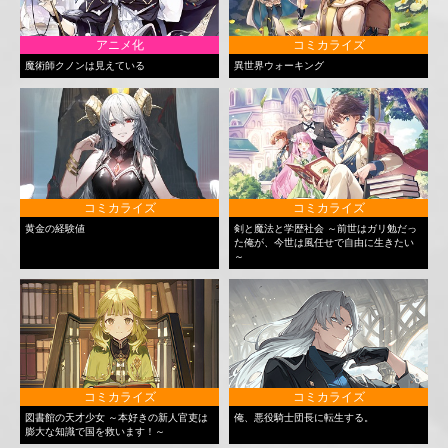
アニメ化
コミカライズ
魔術師クノンは見えている
異世界ウォーキング
コミカライズ
コミカライズ
黄金の経験値
剣と魔法と学歴社会 ～前世はガリ勉だっ
た俺が、今世は風任せで自由に生きたい
～
コミカライズ
コミカライズ
図書館の天才少女 ～本好きの新人官吏は
俺、悪役騎士団長に転生する。
膨大な知識で国を救います！～