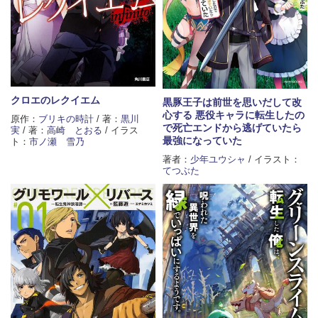
クロエのレクイエム
黒豚王子は前世を思いだして改
心する 悪役キャラに転生したの
原作：
ブリキの時計
/ 著：
黒川
で死亡エンドから逃げていたら
実
/ 著：
高崎 とおる
/ イラス
最強になっていた
ト：
市ノ瀬 雪乃
著者：
少年ユウシャ
/ イラスト：
てつぶた