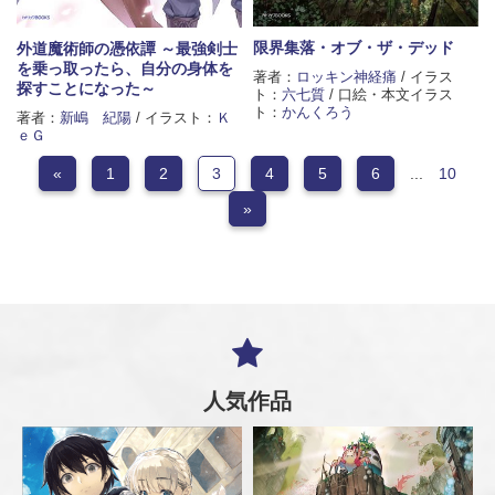
限界集落・オブ・ザ・デッド
外道魔術師の憑依譚 ～最強剣士
を乗っ取ったら、自分の身体を
著者：
ロッキン神経痛
/ イラス
探すことになった～
ト：
六七質
/ 口絵・本文イラス
ト：
かんくろう
著者：
新嶋 紀陽
/ イラスト：
Ｋ
ｅＧ
«
1
2
3
4
5
6
...
10
»
人気作品