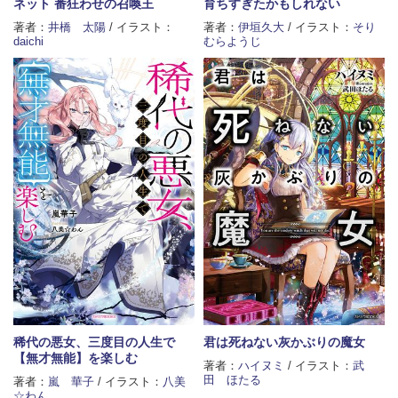
ネット 番狂わせの召喚王
育ちすぎたかもしれない
著者：
井橋 太陽
/ イラスト：
著者：
伊垣久大
/ イラスト：
そり
daichi
むらようじ
稀代の悪女、三度目の人生で
君は死ねない灰かぶりの魔女
【無才無能】を楽しむ
著者：
ハイヌミ
/ イラスト：
武
田 ほたる
著者：
嵐 華子
/ イラスト：
八美
☆わん