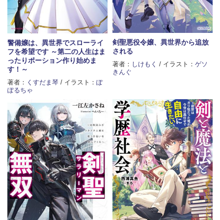
剣聖悪役令嬢、異世界から追放
警備嬢は、異世界でスローライ
される
フを希望です ～第二の人生はま
ったりポーション作り始めま
著者：
しけもく
/ イラスト：
ゲソ
す！～
きんぐ
著者：
くすだま琴
/ イラスト：
ぽ
ぽるちゃ