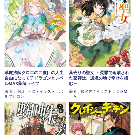
草魔法師クロエの二度目の人生
薬売りの聖女 ～冤罪で追放され
自由になって子ドラゴンとレベ
た薬師は、辺境の地で幸せを掴
ルMAX薬師ライフ
む～
著者：
小田 ヒロ
/ イラスト：
パ
著者：
榛名丼
/ イラスト：
ＣＯＭ
ルプピロシ
ＴＡ