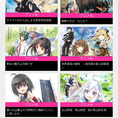
アニメ化
アニメ化
デスマーチからはじまる異世界狂想曲
蜘蛛ですが、なにか？
アニメ化
アニメ化
聖女の魔力は万能です
世界最強の後衛 ～迷宮国の新人探索者
～
アニメ化
アニメ化
痛いのは嫌なので防御力に極振りしたい
父は英雄、母は精霊、娘の私は転生者。
と思います。