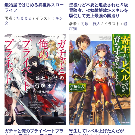
鍛冶屋ではじめる異世界スロー
壁役など不要と追放されたＳ級
ライフ
冒険者、≪奴隷解放≫スキルを
駆使して史上最強の国造り
著者：
たままる
/ イラスト：
キン
タ
著者：
向原 行人
/ イラスト：
珈
琲猫
ガチャと俺のプライベートプラ
寄生してレベル上げたんだが、