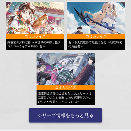
コミカライズ
コミカライズ
白瑞宮のお料理番 ～異世界の神様と飯テ
おっさん異世界で最強になる ～物理特化
ロスローライフを満喫する～
の覚醒者～
コミカライズ
左遷錬金術師の辺境暮らし 元エリートは
二度目の人生も失敗したので辺境でのん
びりとやり直すことにしました
シリーズ情報をもっと見る