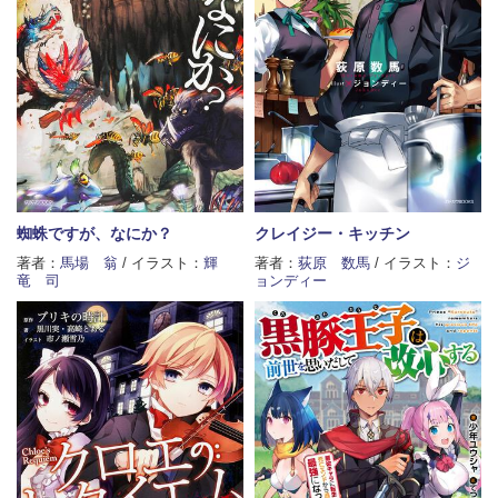
蜘蛛ですが、なにか？
クレイジー・キッチン
著者：
馬場 翁
/ イラスト：
輝
著者：
荻原 数馬
/ イラスト：
ジ
竜 司
ョンディー