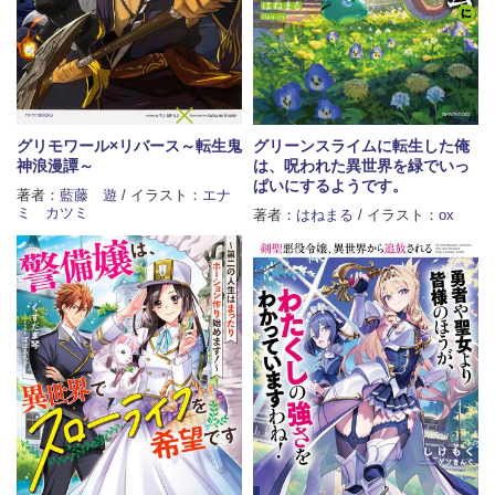
グリモワール×リバース～転生鬼
グリーンスライムに転生した俺
神浪漫譚～
は、呪われた異世界を緑でいっ
ぱいにするようです。
著者：
藍藤 遊
/ イラスト：
エナ
ミ カツミ
著者：
はねまる
/ イラスト：
ox