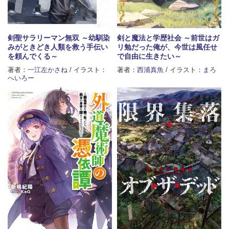
剣聖サラリーマン無双 ～幼馴染
剣と魔法と学歴社会 ～前世はガ
みがときどき人類を救う手伝い
リ勉だった俺が、今世は風任せ
を頼んでくる～
で自由に生きたい～
著者：
一江左かさね
/ イラスト：
著者：
西浦真魚
/ イラスト：
まろ
へいろー