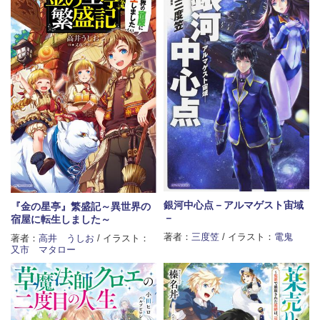
銀河中心点－アルマゲスト宙域
『金の星亭』繁盛記～異世界の
－
宿屋に転生しました～
著者：
三度笠
/ イラスト：
電鬼
著者：
高井 うしお
/ イラスト：
又市 マタロー