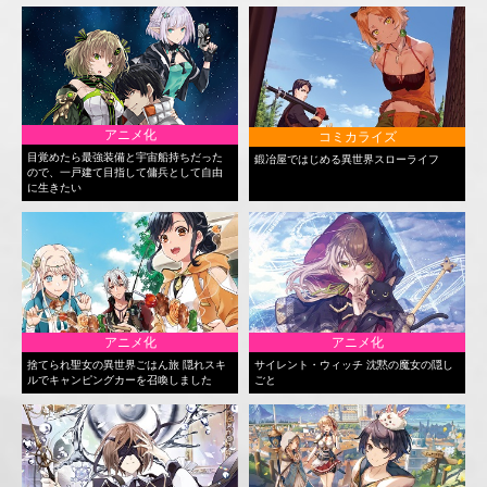
アニメ化
コミカライズ
目覚めたら最強装備と宇宙船持ちだった
鍛冶屋ではじめる異世界スローライフ
ので、一戸建て目指して傭兵として自由
に生きたい
アニメ化
アニメ化
捨てられ聖女の異世界ごはん旅 隠れスキ
サイレント・ウィッチ 沈黙の魔女の隠し
ルでキャンピングカーを召喚しました
ごと