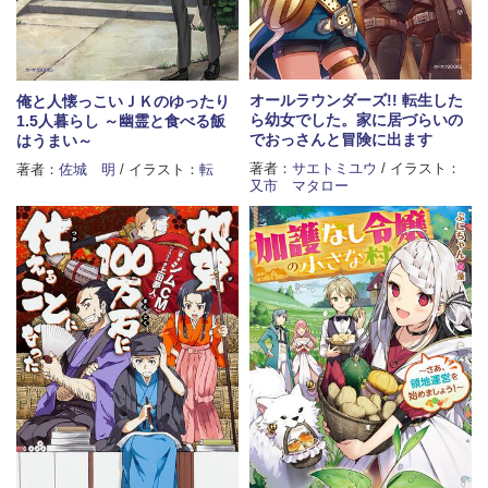
オールラウンダーズ!! 転生した
俺と人懐っこいＪＫのゆったり
ら幼女でした。家に居づらいの
1.5人暮らし ～幽霊と食べる飯
でおっさんと冒険に出ます
はうまい～
著者：
サエトミユウ
/ イラスト：
著者：
佐城 明
/ イラスト：
転
又市 マタロー