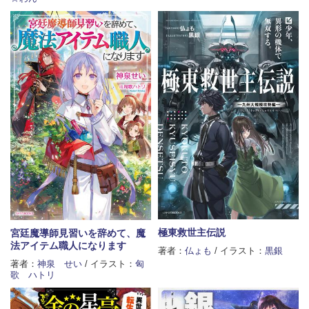
極東救世主伝説
宮廷魔導師見習いを辞めて、魔
法アイテム職人になります
著者：
仏ょも
/ イラスト：
黒銀
著者：
神泉 せい
/ イラスト：
匈
歌 ハトリ