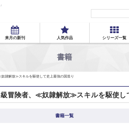
S」
来月の新刊
人気作品
シリーズ一覧
書籍
≪奴隷解放≫スキルを駆使して史上最強の国造り
級冒険者、≪奴隷解放≫スキルを駆使し
書籍一覧