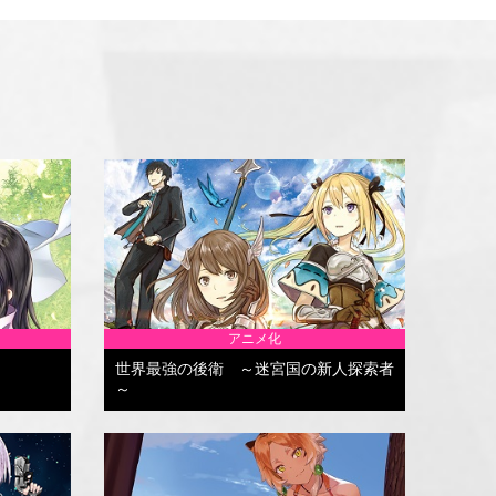
アニメ化
世界最強の後衛 ～迷宮国の新人探索者
～