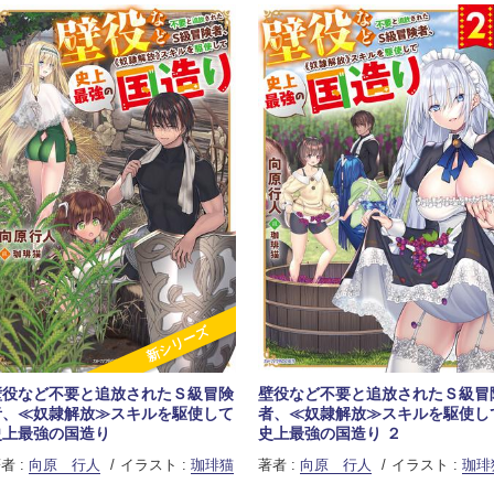
新シリーズ
壁役など不要と追放されたＳ級冒険
壁役など不要と追放されたＳ級冒
者、≪奴隷解放≫スキルを駆使して
者、≪奴隷解放≫スキルを駆使し
史上最強の国造り
史上最強の国造り ２
者 :
向原 行人
イラスト :
珈琲猫
著者 :
向原 行人
イラスト :
珈琲