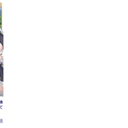
険
て
猫