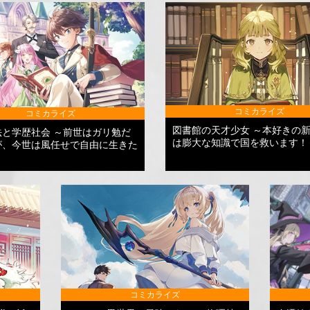
コミカライズ
コミカライズ
図書館の天才少女 ～本好きの
法と学歴社会 ～前世はガリ勉だ
は膨大な知識で国を救います！
が、今世は風任せで自由に生きた
コミカライズ