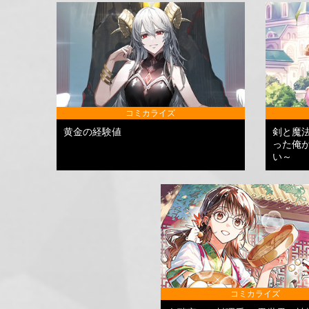
コミカライズ
黄金の経験値
剣と魔
った俺
い～
コミカライズ