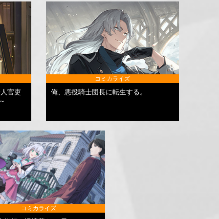
コミカライズ
新人官吏
俺、悪役騎士団長に転生する。
～
コミカライズ