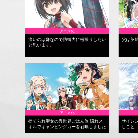
アニメ化
痛いのは嫌なので防御力に極振りしたい
父は英
と思います。
アニメ化
捨てられ聖女の異世界ごはん旅 隠れス
サイレ
キルでキャンピングカーを召喚しました
しごと