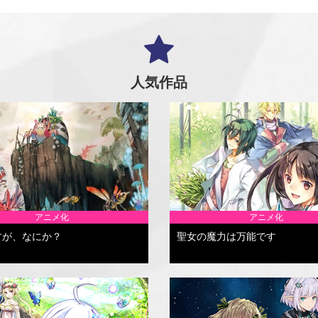
人気作品
アニメ化
アニメ化
すが、なにか？
聖女の魔力は万能です