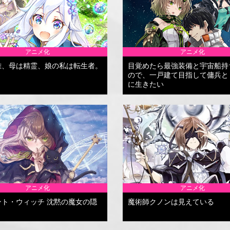
アニメ化
アニメ化
雄、母は精霊、娘の私は転生者。
目覚めたら最強装備と宇宙船持
ので、一戸建て目指して傭兵と
に生きたい
アニメ化
アニメ化
ント・ウィッチ 沈黙の魔女の隠
魔術師クノンは見えている