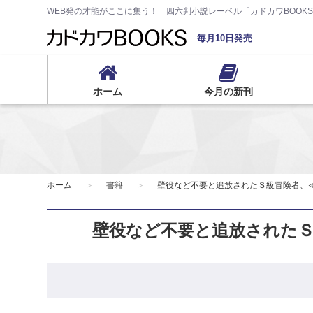
WEB発の才能がここに集う！ 四六判小説レーベル「カドカワBOOK
毎月10日発売
ホーム
今月の新刊
ホーム
書籍
壁役など不要と追放されたＳ級冒険者、
壁役など不要と追放されたＳ