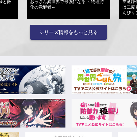
様と飯
おっさん異世界で最強になる ～物理特
左遷錬
化の覚醒者～
は二度
んびり
シリーズ情報をもっと見る