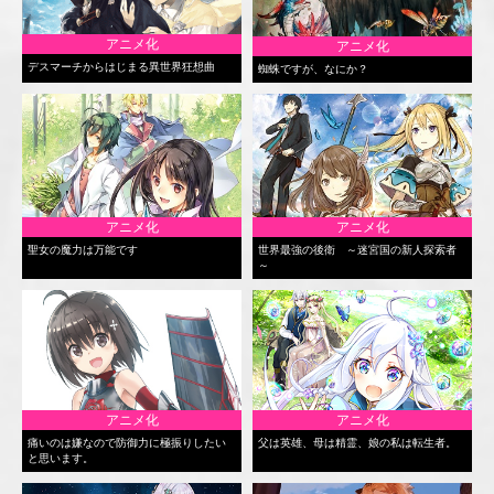
アニメ化
アニメ化
デスマーチからはじまる異世界狂想曲
蜘蛛ですが、なにか？
アニメ化
アニメ化
聖女の魔力は万能です
世界最強の後衛 ～迷宮国の新人探索者
～
アニメ化
アニメ化
痛いのは嫌なので防御力に極振りしたい
父は英雄、母は精霊、娘の私は転生者。
と思います。