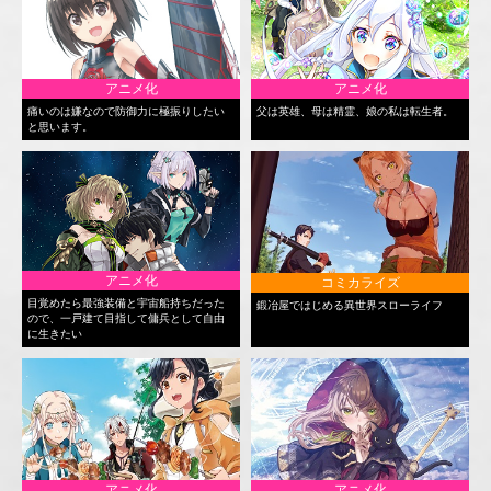
アニメ化
アニメ化
痛いのは嫌なので防御力に極振りしたい
父は英雄、母は精霊、娘の私は転生者。
と思います。
アニメ化
コミカライズ
目覚めたら最強装備と宇宙船持ちだった
鍛冶屋ではじめる異世界スローライフ
ので、一戸建て目指して傭兵として自由
に生きたい
アニメ化
アニメ化