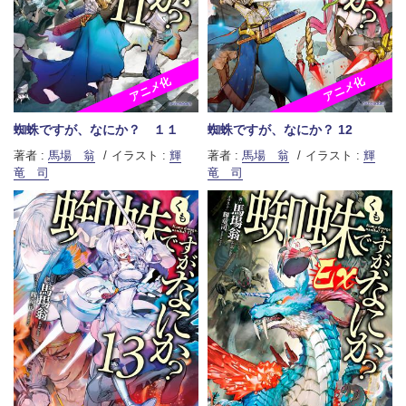
アニメ化
アニメ化
蜘蛛ですが、なにか？ １１
蜘蛛ですが、なにか？ 12
著者 :
馬場 翁
イラスト :
輝
著者 :
馬場 翁
イラスト :
輝
竜 司
竜 司