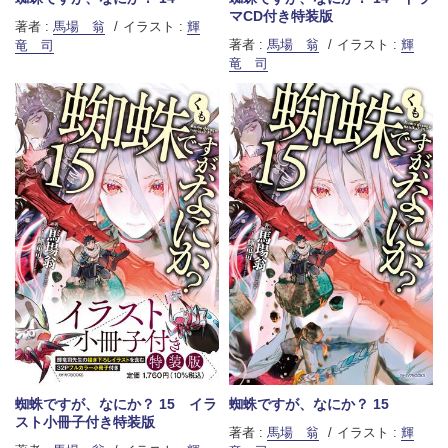
マCD付き特装版
著者 :
馬場 翁
イラスト :
輝
著者 :
馬場 翁
イラスト :
輝
竜 司
竜 司
蜘蛛ですが、なにか？ 15 イラ
蜘蛛ですが、なにか？ 15
スト小冊子付き特装版
著者 :
馬場 翁
イラスト :
輝