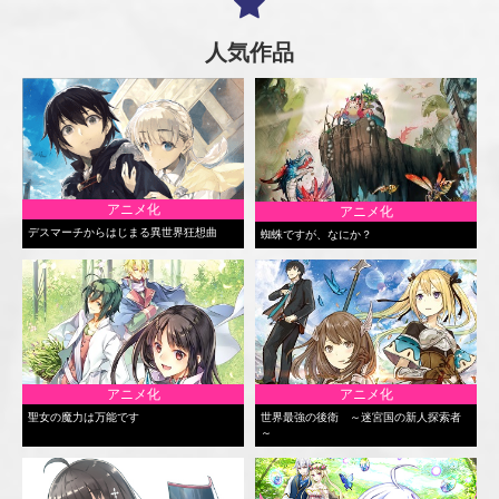
人気作品
アニメ化
アニメ化
デスマーチからはじまる異世界狂想曲
蜘蛛ですが、なにか？
アニメ化
アニメ化
聖女の魔力は万能です
世界最強の後衛 ～迷宮国の新人探索者
～