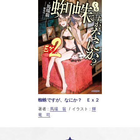
蜘蛛ですが、なにか？ Ｅｘ２
著者 :
馬場 翁
イラスト :
輝
竜 司