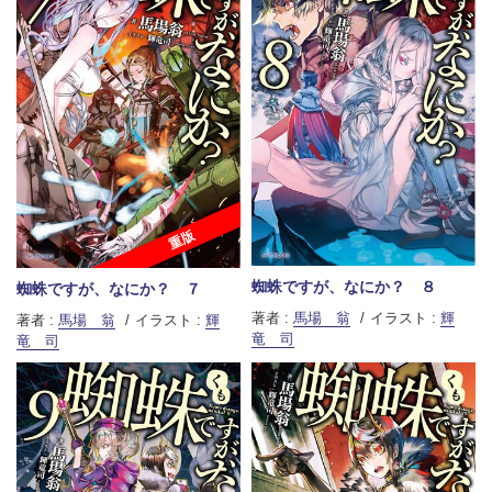
重版
蜘蛛ですが、なにか？ ８
蜘蛛ですが、なにか？ ７
著者 :
馬場 翁
イラスト :
輝
著者 :
馬場 翁
イラスト :
輝
竜 司
竜 司