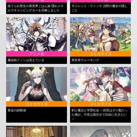
捨てられ聖女の異世界ごはん旅 隠れスキ
サイレント・ウィッチ 沈黙の魔女の隠し
ルでキャンピングカーを召喚しました
ごと
アニメ化
コミカライズ
魔術師クノンは見えている
異世界ウォーキング
コミカライズ
コミカライズ
黄金の経験値
剣と魔法と学歴社会 ～前世はガリ勉だっ
た俺が、今世は風任せで自由に生きたい
～