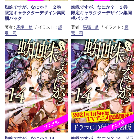
蜘蛛ですが、なにか？ ２巻
蜘蛛ですが、なにか？ １巻
限定キャラクターデザイン集同
限定キャラクターデザイン集同
梱パック
梱パック
著者 :
馬場 翁
イラスト :
輝
著者 :
馬場 翁
イラスト :
輝
竜 司
竜 司
アニメ化
アニメ化
蜘蛛ですが、なにか？ 14
蜘蛛ですが、なにか？ 14 ドラ