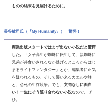
ものの結末を見届けるために。
長谷敏司氏（『My Humanity』） 驚愕！
商業出版スタートではまず出ない小説だと驚愕
した。
「女子高生が蜘蛛に転生して、親蜘蛛に
兄弟が共食いされるなか逃げるところからはじ
まるライトファンタジー」とか、編集者に正気
を疑われるもの。そして襲い来るカエルや蜂
と、必死の生存競争。でも、
文句なしに面白
い！一生にそう巡り合わない小説
なので、ぜ
ひ。