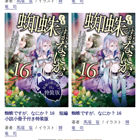
著者 :
馬場 翁
イラスト :
輝
竜 司
竜 司
蜘蛛ですが、なにか？ 16 短編
蜘蛛ですが、なにか？ 16
小説小冊子付き特装版
著者 :
馬場 翁
イラスト :
輝
著者 :
馬場 翁
イラスト :
輝
竜 司
竜 司