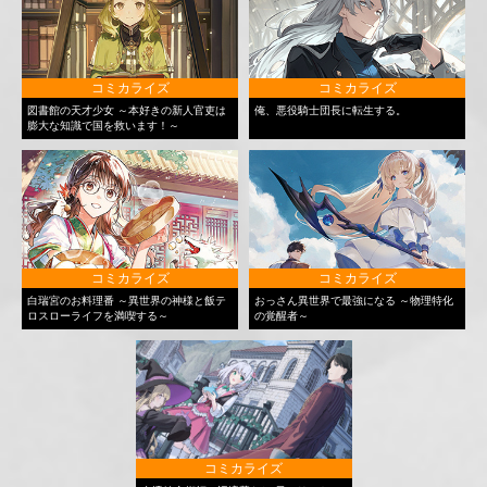
コミカライズ
コミカライズ
図書館の天才少女 ～本好きの新人官吏は
俺、悪役騎士団長に転生する。
膨大な知識で国を救います！～
コミカライズ
コミカライズ
白瑞宮のお料理番 ～異世界の神様と飯テ
おっさん異世界で最強になる ～物理特化
ロスローライフを満喫する～
の覚醒者～
コミカライズ