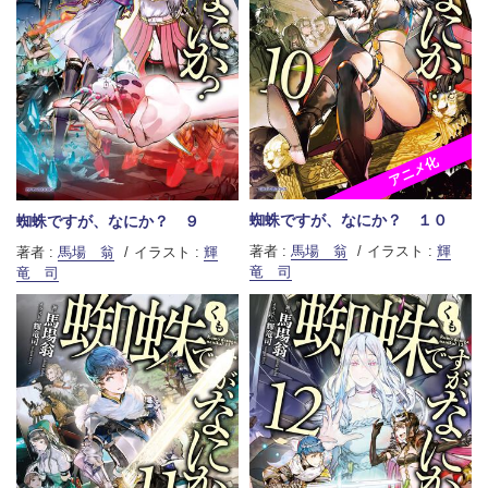
アニメ化
蜘蛛ですが、なにか？ １０
蜘蛛ですが、なにか？ ９
著者 :
馬場 翁
イラスト :
輝
著者 :
馬場 翁
イラスト :
輝
竜 司
竜 司