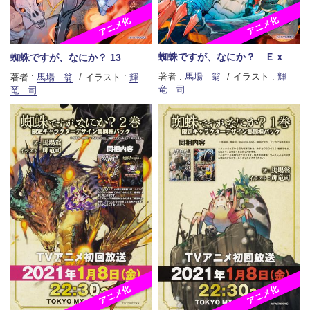
アニメ化
アニメ化
蜘蛛ですが、なにか？ Ｅｘ
蜘蛛ですが、なにか？ 13
著者 :
馬場 翁
イラスト :
輝
著者 :
馬場 翁
イラスト :
輝
竜 司
竜 司
アニメ化
アニメ化