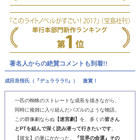
著名人からの絶賛コメントも到着!!
成田良悟氏（『デュラララ!!』） 激賞！
一匹の蜘蛛のストレートな成長を描きながら、
同時に複雑に入り組んだパズルのような物語。
この群像劇ならぬ
【迷宮劇】
を、多くの
皆さん
とPTを組んで深く読み潜って行きたいです
。
【彼女】の巣にかかった、
『世界の命運』その