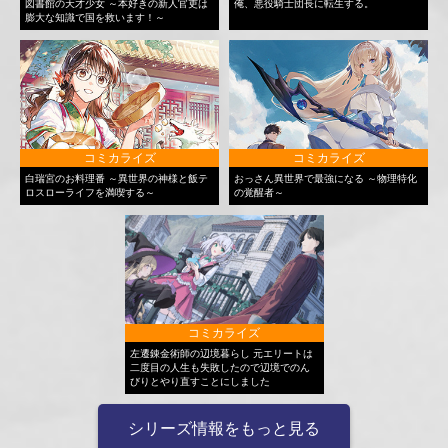
図書館の天才少女 ～本好きの新人官吏は
俺、悪役騎士団長に転生する。
膨大な知識で国を救います！～
コミカライズ
コミカライズ
白瑞宮のお料理番 ～異世界の神様と飯テ
おっさん異世界で最強になる ～物理特化
ロスローライフを満喫する～
の覚醒者～
コミカライズ
左遷錬金術師の辺境暮らし 元エリートは
二度目の人生も失敗したので辺境でのん
びりとやり直すことにしました
シリーズ情報をもっと見る