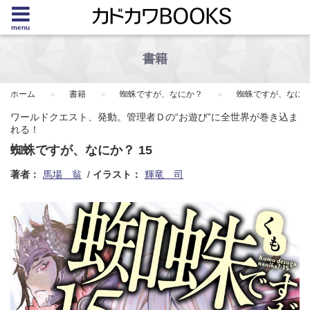
menu
書籍
ホーム
書籍
蜘蛛ですが、なにか？
蜘蛛ですが、なにか？
ワールドクエスト、発動。管理者Ｄの“お遊び”に全世界が巻き込ま
れる！
蜘蛛ですが、なにか？ 15
著者：
馬場 翁
イラスト：
輝竜 司