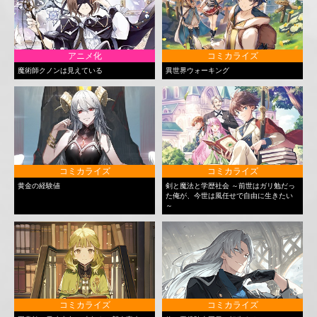
アニメ化
コミカライズ
魔術師クノンは見えている
異世界ウォーキング
コミカライズ
コミカライズ
黄金の経験値
剣と魔法と学歴社会 ～前世はガリ勉だっ
た俺が、今世は風任せで自由に生きたい
～
コミカライズ
コミカライズ