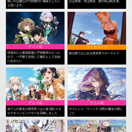
痛いのは嫌なので防御力に極振りしたい
父は英雄、母は精霊、娘の私は転生者。
と思います。
アニメ化
コミカライズ
目覚めたら最強装備と宇宙船持ちだった
鍛冶屋ではじめる異世界スローライフ
ので、一戸建て目指して傭兵として自由
に生きたい
アニメ化
アニメ化
捨てられ聖女の異世界ごはん旅 隠れスキ
サイレント・ウィッチ 沈黙の魔女の隠し
ルでキャンピングカーを召喚しました
ごと