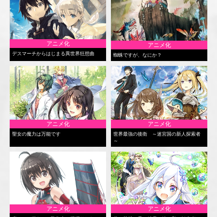
アニメ化
アニメ化
デスマーチからはじまる異世界狂想曲
蜘蛛ですが、なにか？
アニメ化
アニメ化
聖女の魔力は万能です
世界最強の後衛 ～迷宮国の新人探索者
～
アニメ化
アニメ化