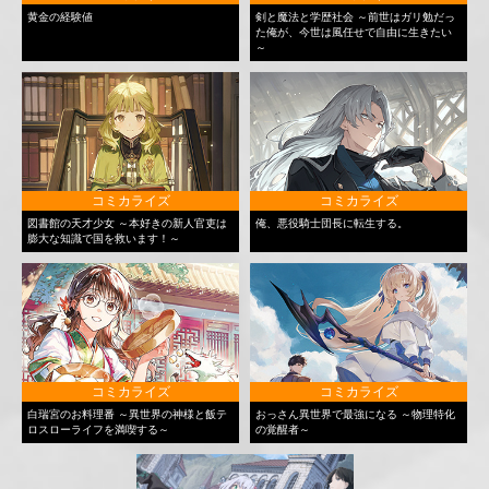
黄金の経験値
剣と魔法と学歴社会 ～前世はガリ勉だっ
た俺が、今世は風任せで自由に生きたい
～
コミカライズ
コミカライズ
図書館の天才少女 ～本好きの新人官吏は
俺、悪役騎士団長に転生する。
膨大な知識で国を救います！～
コミカライズ
コミカライズ
白瑞宮のお料理番 ～異世界の神様と飯テ
おっさん異世界で最強になる ～物理特化
ロスローライフを満喫する～
の覚醒者～