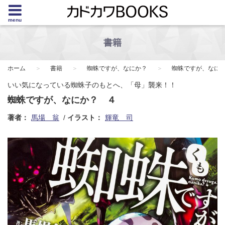
menu
書籍
ホーム
書籍
蜘蛛ですが、なにか？
蜘蛛ですが、なに
いい気になっている蜘蛛子のもとへ、「母」襲来！！
蜘蛛ですが、なにか？ ４
著者：
馬場 翁
イラスト：
輝竜 司