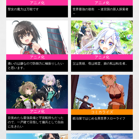
アニメ化
アニメ化
聖女の魔力は万能です
世界最強の後衛 ～迷宮国の新人探索者
～
アニメ化
アニメ化
痛いのは嫌なので防御力に極振りしたい
父は英雄、母は精霊、娘の私は転生者。
と思います。
アニメ化
コミカライズ
目覚めたら最強装備と宇宙船持ちだった
鍛冶屋ではじめる異世界スローライフ
ので、一戸建て目指して傭兵として自由
に生きたい