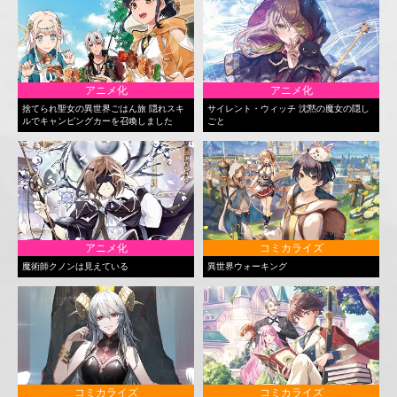
アニメ化
アニメ化
捨てられ聖女の異世界ごはん旅 隠れスキ
サイレント・ウィッチ 沈黙の魔女の隠し
ルでキャンピングカーを召喚しました
ごと
アニメ化
コミカライズ
魔術師クノンは見えている
異世界ウォーキング
コミカライズ
コミカライズ