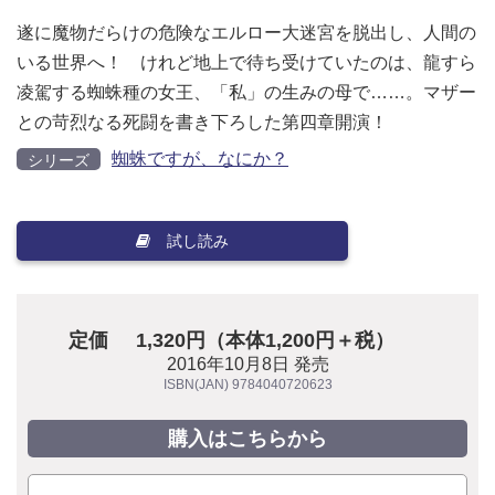
遂に魔物だらけの危険なエルロー大迷宮を脱出し、人間の
いる世界へ！ けれど地上で待ち受けていたのは、龍すら
凌駕する蜘蛛種の女王、「私」の生みの母で……。マザー
との苛烈なる死闘を書き下ろした第四章開演！
蜘蛛ですが、なにか？
シリーズ
試し読み
定価
1,320円（本体1,200円＋税）
2016年10月8日 発売
ISBN(JAN) 9784040720623
購入はこちらから