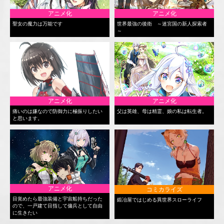
アニメ化
アニメ化
聖女の魔力は万能です
世界最強の後衛 ～迷宮国の新人探索者
～
アニメ化
アニメ化
痛いのは嫌なので防御力に極振りしたい
父は英雄、母は精霊、娘の私は転生者。
と思います。
アニメ化
コミカライズ
目覚めたら最強装備と宇宙船持ちだった
鍛冶屋ではじめる異世界スローライフ
ので、一戸建て目指して傭兵として自由
に生きたい