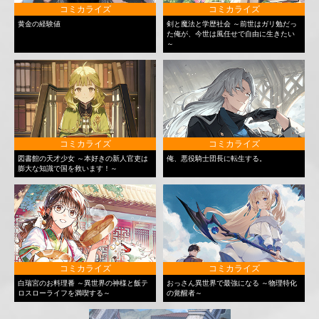
コミカライズ
コミカライズ
黄金の経験値
剣と魔法と学歴社会 ～前世はガリ勉だっ
た俺が、今世は風任せで自由に生きたい
～
コミカライズ
コミカライズ
図書館の天才少女 ～本好きの新人官吏は
俺、悪役騎士団長に転生する。
膨大な知識で国を救います！～
コミカライズ
コミカライズ
白瑞宮のお料理番 ～異世界の神様と飯テ
おっさん異世界で最強になる ～物理特化
ロスローライフを満喫する～
の覚醒者～