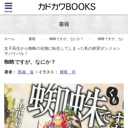
menu
書籍
ホーム
書籍
蜘蛛ですが、なにか？
蜘蛛ですが、なに
女子高生から蜘蛛の化物に転生してしまった私の絶望ダンジョン
サバイバル！
蜘蛛ですが、なにか？
著者：
馬場 翁
イラスト：
輝竜 司