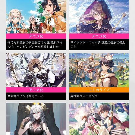
アニメ化
アニメ化
捨てられ聖女の異世界ごはん旅 隠れスキ
サイレント・ウィッチ 沈黙の魔女の隠し
ルでキャンピングカーを召喚しました
ごと
アニメ化
コミカライズ
魔術師クノンは見えている
異世界ウォーキング