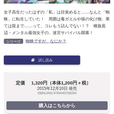
女子高生だったはずの「私」は目覚めると……なんと「蜘
蛛」に転生していた！ 周囲は毒ガエルや猿の化け物、果
ては龍まで……って、コレもう詰んでない！？ 種族底
辺・メンタル最強女子の、迷宮サバイバル開幕！
蜘蛛ですが、なにか？
シリーズ
試し読み
定価
1,320円（本体1,200円＋税）
2015年12月10日 発売
ISBN(JAN) 9784040708294
購入はこちらから