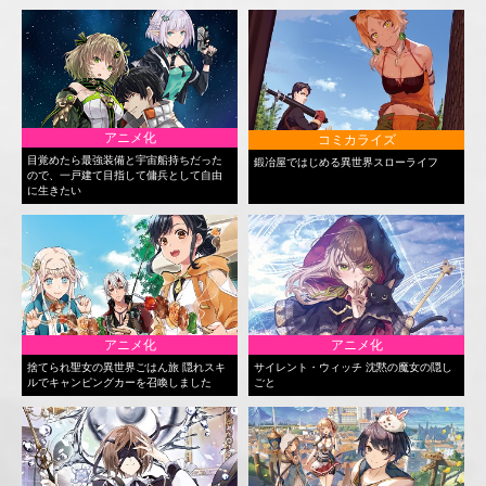
アニメ化
コミカライズ
目覚めたら最強装備と宇宙船持ちだった
鍛冶屋ではじめる異世界スローライフ
ので、一戸建て目指して傭兵として自由
に生きたい
アニメ化
アニメ化
捨てられ聖女の異世界ごはん旅 隠れスキ
サイレント・ウィッチ 沈黙の魔女の隠し
ルでキャンピングカーを召喚しました
ごと