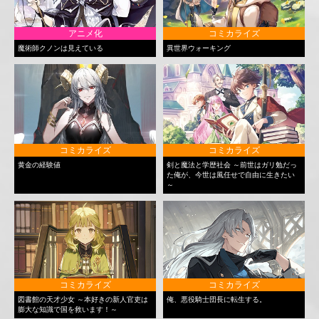
アニメ化
コミカライズ
魔術師クノンは見えている
異世界ウォーキング
コミカライズ
コミカライズ
黄金の経験値
剣と魔法と学歴社会 ～前世はガリ勉だっ
た俺が、今世は風任せで自由に生きたい
～
コミカライズ
コミカライズ
図書館の天才少女 ～本好きの新人官吏は
俺、悪役騎士団長に転生する。
膨大な知識で国を救います！～