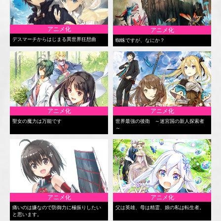
アニメ化
アニメ化
デスマーチからはじまる異世界狂想曲
蜘蛛ですが、なにか？
アニメ化
アニメ化
聖女の魔力は万能です
世界最強の後衛 ～迷宮国の新人探索者
～
アニメ化
アニメ化
痛いのは嫌なので防御力に極振りしたい
父は英雄、母は精霊、娘の私は転生者。
と思います。