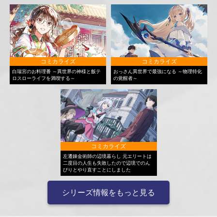
コミカライズ
コミカライズ
白瑞宮のお料理番 ～異世界の神様と飯テ
おっさん異世界で最強になる ～物理特化
ロスローライフを満喫する～
の覚醒者～
コミカライズ
左遷錬金術師の辺境暮らし 元エリートは
二度目の人生も失敗したので辺境でのん
びりとやり直すことにしました
シリーズ情報をもっと見る