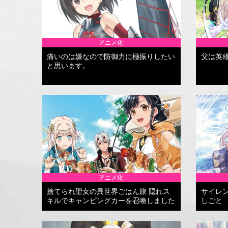
アニメ化
痛いのは嫌なので防御力に極振りしたい
父は英
と思います。
アニメ化
捨てられ聖女の異世界ごはん旅 隠れス
サイレ
キルでキャンピングカーを召喚しました
しごと