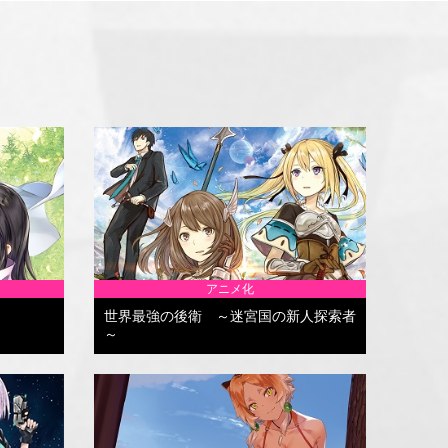
アニメ化
世界最強の後衛 ～迷宮国の新人探索者
～