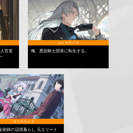
コミカライズ
新人官吏
俺、悪役騎士団長に転生する。
～
コミカライズ
金術師の辺境暮らし 元エリート