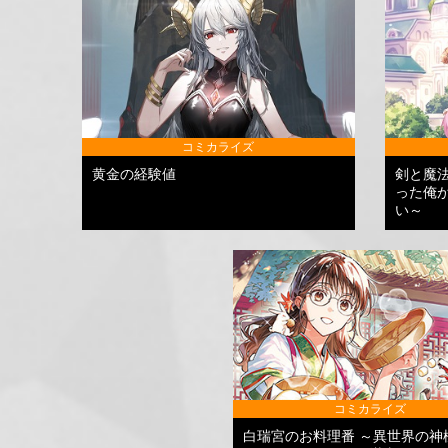
コミカライズ
黄金の経験値
剣と魔
った俺
い～
コミカライズ
白瑞宮のお料理番 ～異世界の神