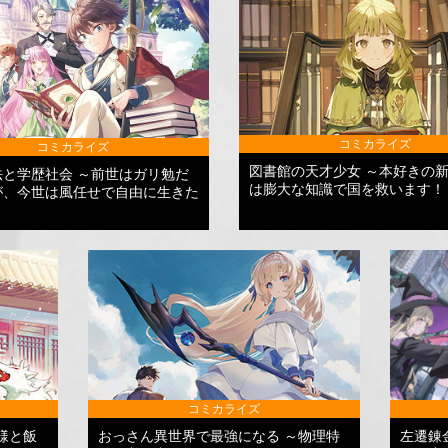
コミカライズ
コミカライズ
図書館の天才少女 ～本好きの
法と学歴社会 ～前世はガリ勉だ
は膨大な知識で国を救います！
が、今世は風任せで自由に生きた
コミカライズ
様と飯
おっさん異世界で最強になる ～物理特
左遷錬