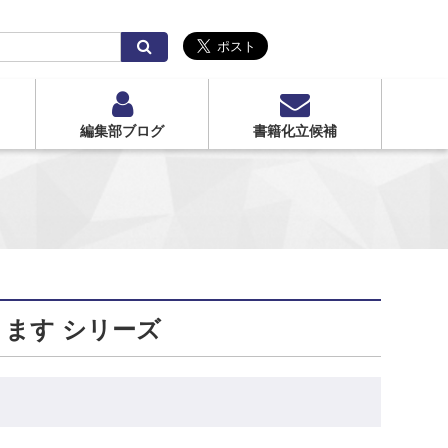
検
索
編集部ブログ
書籍化立候補
ます シリーズ