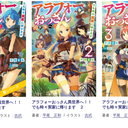
新シリーズ
アラフォーおっさん異世界へ！！
アラフォーお
異世界へ！！
でも時々実家に帰ります ２
でも時々実家
ます
著者 :
平尾 正和
イラスト :
吉武
著者 :
平尾 正
ラスト :
吉武