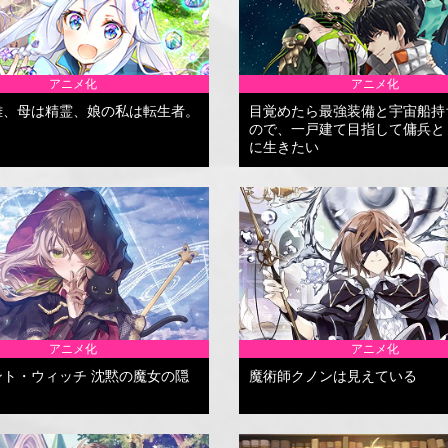
アニメ化
アニメ化
雄、母は精霊、娘の私は転生者。
目覚めたら最強装備と宇宙船持
ので、一戸建て目指して傭兵と
に生きたい
アニメ化
アニメ化
ント・ウィッチ 沈黙の魔女の隠
魔術師クノンは見えている