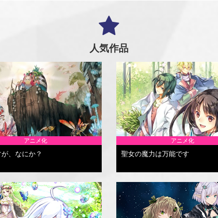
人気作品
アニメ化
アニメ化
すが、なにか？
聖女の魔力は万能です