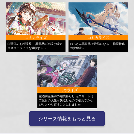
コミカライズ
コミカライズ
白瑞宮のお料理番 ～異世界の神様と飯テ
おっさん異世界で最強になる ～物理特化
ロスローライフを満喫する～
の覚醒者～
コミカライズ
左遷錬金術師の辺境暮らし 元エリートは
二度目の人生も失敗したので辺境でのん
びりとやり直すことにしました
シリーズ情報をもっと見る