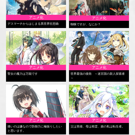
アニメ化
アニメ化
デスマーチからはじまる異世界狂想曲
蜘蛛ですが、なにか？
アニメ化
アニメ化
聖女の魔力は万能です
世界最強の後衛 ～迷宮国の新人探索者
～
アニメ化
アニメ化
痛いのは嫌なので防御力に極振りしたい
父は英雄、母は精霊、娘の私は転生者。
と思います。