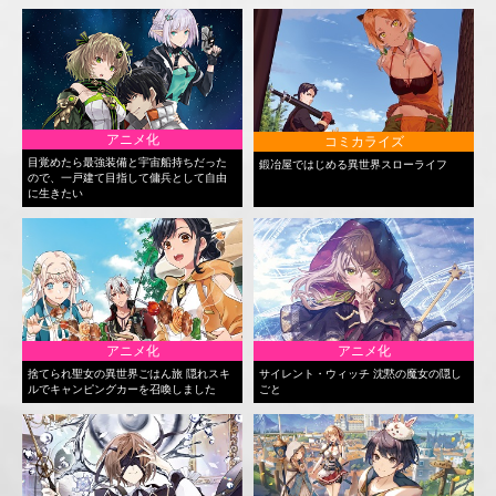
アニメ化
コミカライズ
目覚めたら最強装備と宇宙船持ちだった
鍛冶屋ではじめる異世界スローライフ
ので、一戸建て目指して傭兵として自由
に生きたい
アニメ化
アニメ化
捨てられ聖女の異世界ごはん旅 隠れスキ
サイレント・ウィッチ 沈黙の魔女の隠し
ルでキャンピングカーを召喚しました
ごと