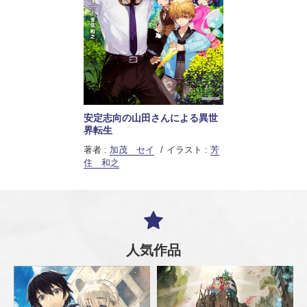
安定志向の山田さんによる異世
界転生
著者 :
加茂 セイ
イラスト :
芳
住 和之
人気作品