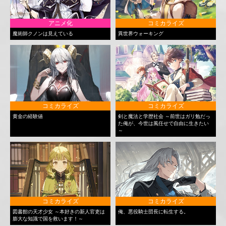
アニメ化
コミカライズ
魔術師クノンは見えている
異世界ウォーキング
コミカライズ
コミカライズ
黄金の経験値
剣と魔法と学歴社会 ～前世はガリ勉だっ
た俺が、今世は風任せで自由に生きたい
～
コミカライズ
コミカライズ
図書館の天才少女 ～本好きの新人官吏は
俺、悪役騎士団長に転生する。
膨大な知識で国を救います！～