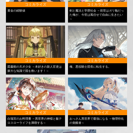
コミカライズ
コミカライズ
黄金の経験値
剣と魔法と学歴社会 ～前世はガリ勉だっ
た俺が、今世は風任せで自由に生きたい
～
コミカライズ
コミカライズ
図書館の天才少女 ～本好きの新人官吏は
俺、悪役騎士団長に転生する。
膨大な知識で国を救います！～
コミカライズ
コミカライズ
白瑞宮のお料理番 ～異世界の神様と飯テ
おっさん異世界で最強になる ～物理特化
ロスローライフを満喫する～
の覚醒者～