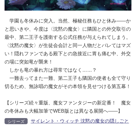
学園も冬休みに突入。当然、極秘任務もひと休み――か
と思いきや、今度は〈沈黙の魔女〉に隣国との外交取引の
最中、第二王子を護衛する公式任務が与えられてしまう。
〈沈黙の魔女〉が生徒会会計と同一人物だとバレてはマズ
い！隠れファンである殿下との急接近に胃も痛む中、外交
の場に突如竜が襲来！
しかも竜の暴れ方は尋常ではなく……？
一難去ってまた一難、第二王子も隣国の使者も全て守り
切るため、無詠唱の魔女がその本領を見せつける第五幕！
【シリーズ続々重版、魔女ファンタジーの新定番！ 魔女
の冬休みも大幅加筆でWEB版とは異なる展開へ――】
サイレント・ウィッチ 沈黙の魔女の隠しごと
シリーズ