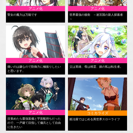
アニメ化
アニメ化
聖女の魔力は万能です
世界最強の後衛 ～迷宮国の新人探索者
～
アニメ化
アニメ化
痛いのは嫌なので防御力に極振りしたい
父は英雄、母は精霊、娘の私は転生者。
と思います。
アニメ化
コミカライズ
目覚めたら最強装備と宇宙船持ちだった
鍛冶屋ではじめる異世界スローライフ
ので、一戸建て目指して傭兵として自由
に生きたい