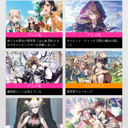
アニメ化
アニメ化
捨てられ聖女の異世界ごはん旅 隠れスキ
サイレント・ウィッチ 沈黙の魔女の隠し
ルでキャンピングカーを召喚しました
ごと
アニメ化
コミカライズ
魔術師クノンは見えている
異世界ウォーキング