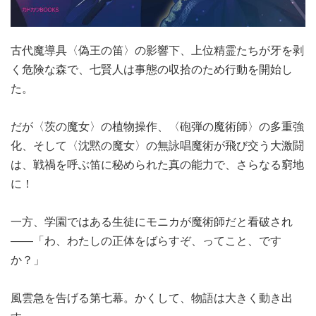
古代魔導具〈偽王の笛〉の影響下、上位精霊たちが牙を剥
く危険な森で、七賢人は事態の収拾のため行動を開始し
た。
だが〈茨の魔女〉の植物操作、〈砲弾の魔術師〉の多重強
化、そして〈沈黙の魔女〉の無詠唱魔術が飛び交う大激闘
は、戦禍を呼ぶ笛に秘められた真の能力で、さらなる窮地
に！
一方、学園ではある生徒にモニカが魔術師だと看破され
――「わ、わたしの正体をばらすぞ、ってこと、です
か？」
風雲急を告げる第七幕。かくして、物語は大きく動き出