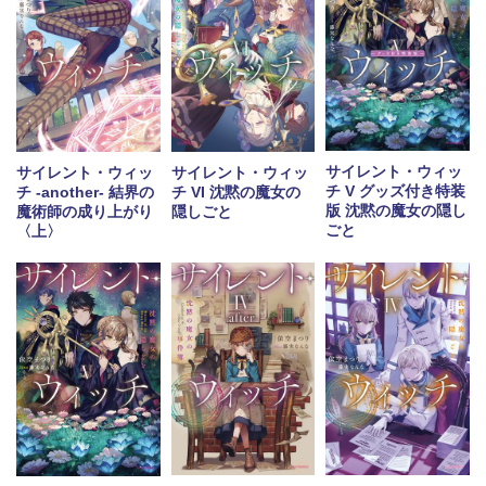
サイレント・ウィッ
サイレント・ウィッ
サイレント・ウィッ
チ V グッズ付き特装
チ -another- 結界の
チ VI 沈黙の魔女の
版 沈黙の魔女の隠し
魔術師の成り上がり
隠しごと
ごと
〈上〉