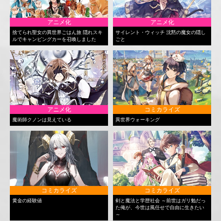
アニメ化
アニメ化
捨てられ聖女の異世界ごはん旅 隠れスキ
サイレント・ウィッチ 沈黙の魔女の隠し
ルでキャンピングカーを召喚しました
ごと
アニメ化
コミカライズ
魔術師クノンは見えている
異世界ウォーキング
コミカライズ
コミカライズ
黄金の経験値
剣と魔法と学歴社会 ～前世はガリ勉だっ
た俺が、今世は風任せで自由に生きたい
～