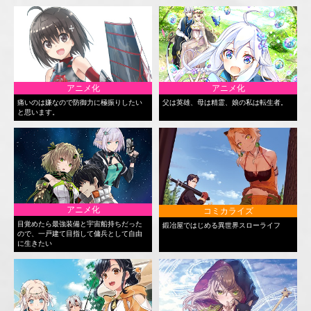
アニメ化
アニメ化
痛いのは嫌なので防御力に極振りしたい
父は英雄、母は精霊、娘の私は転生者。
と思います。
アニメ化
コミカライズ
目覚めたら最強装備と宇宙船持ちだった
鍛冶屋ではじめる異世界スローライフ
ので、一戸建て目指して傭兵として自由
に生きたい