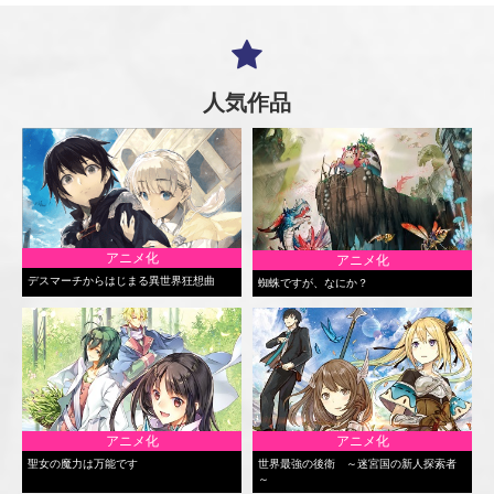
人気作品
アニメ化
アニメ化
デスマーチからはじまる異世界狂想曲
蜘蛛ですが、なにか？
アニメ化
アニメ化
聖女の魔力は万能です
世界最強の後衛 ～迷宮国の新人探索者
～