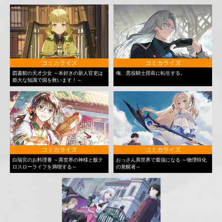
コミカライズ
コミカライズ
図書館の天才少女 ～本好きの新人官吏は
俺、悪役騎士団長に転生する。
膨大な知識で国を救います！～
コミカライズ
コミカライズ
白瑞宮のお料理番 ～異世界の神様と飯テ
おっさん異世界で最強になる ～物理特化
ロスローライフを満喫する～
の覚醒者～