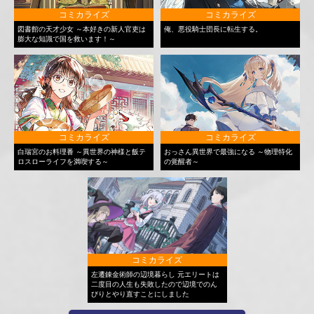
コミカライズ
コミカライズ
図書館の天才少女 ～本好きの新人官吏は
俺、悪役騎士団長に転生する。
膨大な知識で国を救います！～
コミカライズ
コミカライズ
白瑞宮のお料理番 ～異世界の神様と飯テ
おっさん異世界で最強になる ～物理特化
ロスローライフを満喫する～
の覚醒者～
コミカライズ
左遷錬金術師の辺境暮らし 元エリートは
二度目の人生も失敗したので辺境でのん
びりとやり直すことにしました