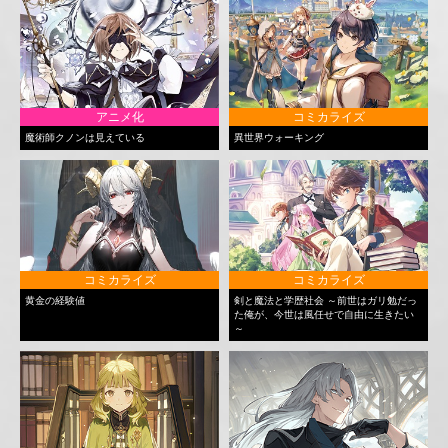
アニメ化
コミカライズ
魔術師クノンは見えている
異世界ウォーキング
コミカライズ
コミカライズ
黄金の経験値
剣と魔法と学歴社会 ～前世はガリ勉だっ
た俺が、今世は風任せで自由に生きたい
～