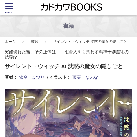
menu
書籍
ホーム
書籍
サイレント・ウィッチ 沈黙の魔女の隠しごと
突如現れた霧、その正体は――七賢人をも惑わす精神干渉魔術の
結界!?
サイレント・ウィッチ XI 沈黙の魔女の隠しごと
著者：
依空 まつり
イラスト：
藤実 なんな