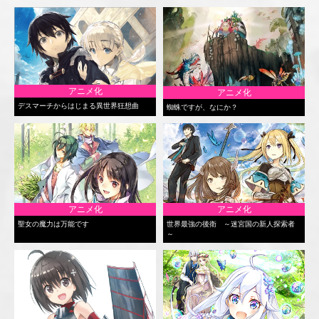
アニメ化
アニメ化
デスマーチからはじまる異世界狂想曲
蜘蛛ですが、なにか？
アニメ化
アニメ化
聖女の魔力は万能です
世界最強の後衛 ～迷宮国の新人探索者
～