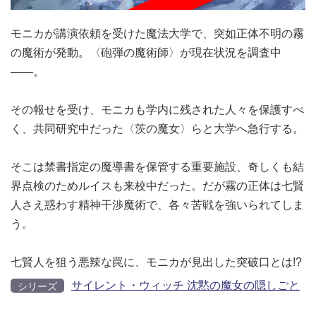
モニカが講演依頼を受けた魔法大学で、突如正体不明の霧
の魔術が発動。〈砲弾の魔術師〉が現在状況を調査中
――。
その報せを受け、モニカも学内に残された人々を保護すべ
く、共同研究中だった〈茨の魔女〉らと大学へ急行する。
そこは禁書指定の魔導書を保管する重要施設、奇しくも結
界点検のためルイスも来校中だった。だが霧の正体は七賢
人さえ惑わす精神干渉魔術で、各々苦戦を強いられてしま
う。
七賢人を狙う悪辣な罠に、モニカが見出した突破口とは!?
サイレント・ウィッチ 沈黙の魔女の隠しごと
シリーズ