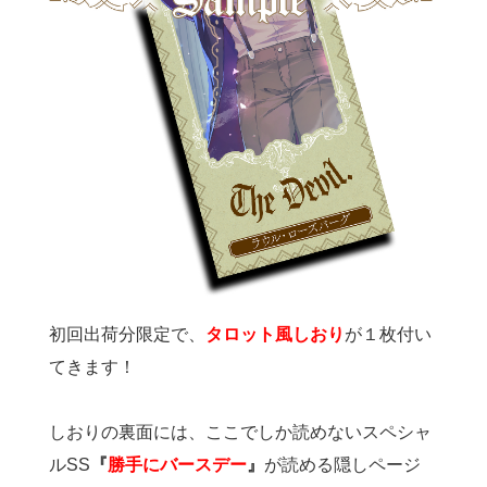
初回出荷分限定で、
タロット風しおり
が１枚付い
てきます！
しおりの裏面には、ここでしか読めないスペシャ
ルSS
『
勝手にバースデー
』
が読める隠しページ