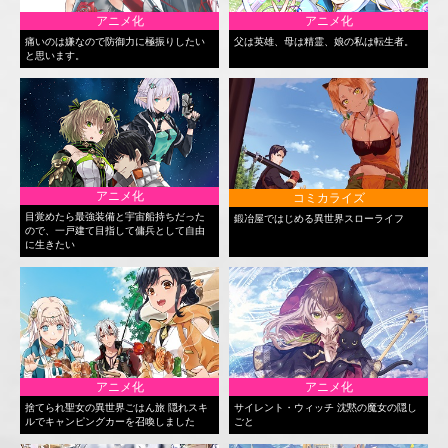
アニメ化
アニメ化
痛いのは嫌なので防御力に極振りしたい
父は英雄、母は精霊、娘の私は転生者。
と思います。
アニメ化
コミカライズ
目覚めたら最強装備と宇宙船持ちだった
鍛冶屋ではじめる異世界スローライフ
ので、一戸建て目指して傭兵として自由
に生きたい
アニメ化
アニメ化
捨てられ聖女の異世界ごはん旅 隠れスキ
サイレント・ウィッチ 沈黙の魔女の隠し
ルでキャンピングカーを召喚しました
ごと