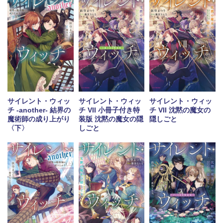
サイレント・ウィッ
サイレント・ウィッ
サイレント・ウィッ
チ -another- 結界の
チ VII 小冊子付き特
チ VII 沈黙の魔女の
魔術師の成り上がり
装版 沈黙の魔女の隠
隠しごと
〈下〉
しごと