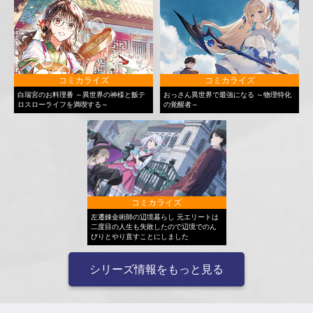
コミカライズ
コミカライズ
白瑞宮のお料理番 ～異世界の神様と飯テ
おっさん異世界で最強になる ～物理特化
ロスローライフを満喫する～
の覚醒者～
コミカライズ
左遷錬金術師の辺境暮らし 元エリートは
二度目の人生も失敗したので辺境でのん
びりとやり直すことにしました
シリーズ情報をもっと見る