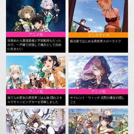
アニメ化
コミカライズ
目覚めたら最強装備と宇宙船持ちだった
鍛冶屋ではじめる異世界スローライフ
ので、一戸建て目指して傭兵として自由
に生きたい
アニメ化
アニメ化
捨てられ聖女の異世界ごはん旅 隠れスキ
サイレント・ウィッチ 沈黙の魔女の隠し
ルでキャンピングカーを召喚しました
ごと