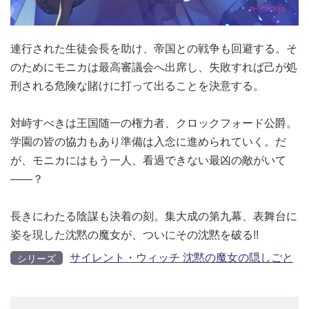
連行された生徒会長を助け、帝国との戦争も回避する。そ
のためにモニカは最高審議会へ出席し、失敗すれば己が処
刑される危険な賭けに打って出ることを決意する。
対峙すべきは王国随一の権力者、クロックフォード公爵。
学園の皆の協力もあり準備は入念に進められていく。だ
が、モニカにはもう一人、看過できない最凶の敵がいて
――？
長きにわたる陰謀も決着の刻。集大成の第九幕、表舞台に
姿を現した沈黙の魔女が、ついにその沈黙を破る!!
サイレント・ウィッチ 沈黙の魔女の隠しごと
シリーズ