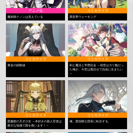
アニメ化
コミカライズ
魔術師クノンは見えている
異世界ウォーキング
コミカライズ
コミカライズ
黄金の経験値
剣と魔法と学歴社会 ～前世はガリ勉だっ
た俺が、今世は風任せで自由に生きたい
～
コミカライズ
コミカライズ
図書館の天才少女 ～本好きの新人官吏は
俺、悪役騎士団長に転生する。
膨大な知識で国を救います！～