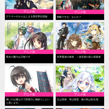
アニメ化
アニメ化
デスマーチからはじまる異世界狂想曲
蜘蛛ですが、なにか？
アニメ化
アニメ化
聖女の魔力は万能です
世界最強の後衛 ～迷宮国の新人探索者
～
アニメ化
アニメ化
痛いのは嫌なので防御力に極振りしたい
父は英雄、母は精霊、娘の私は転生者。
と思います。