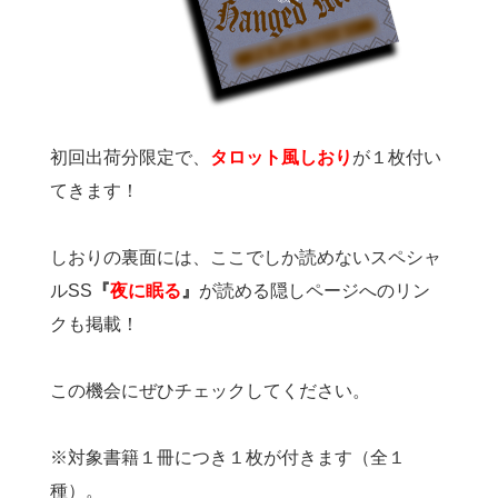
初回出荷分限定で、
タロット風しおり
が１枚付い
てきます！
しおりの裏面には、ここでしか読めないスペシャ
ルSS
『
夜に眠る
』
が読める隠しページへのリン
クも掲載！
この機会にぜひチェックしてください。
※対象書籍１冊につき１枚が付きます（全１
種）。