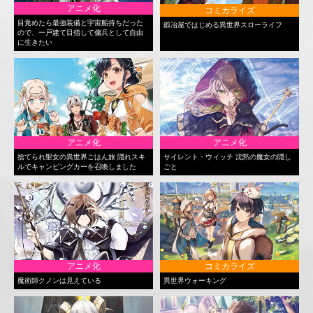
アニメ化
コミカライズ
目覚めたら最強装備と宇宙船持ちだった
鍛冶屋ではじめる異世界スローライフ
ので、一戸建て目指して傭兵として自由
に生きたい
アニメ化
アニメ化
捨てられ聖女の異世界ごはん旅 隠れスキ
サイレント・ウィッチ 沈黙の魔女の隠し
ルでキャンピングカーを召喚しました
ごと
アニメ化
コミカライズ
魔術師クノンは見えている
異世界ウォーキング