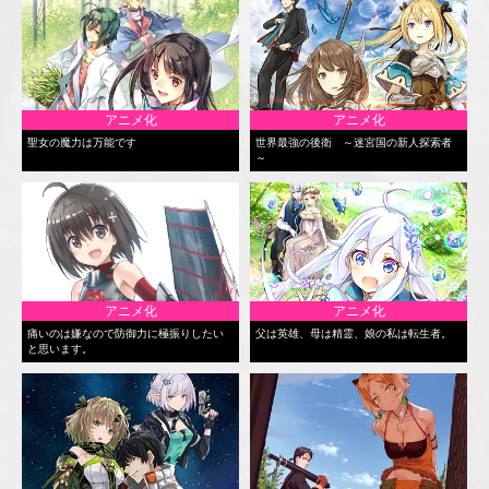
アニメ化
アニメ化
聖女の魔力は万能です
世界最強の後衛 ～迷宮国の新人探索者
～
アニメ化
アニメ化
痛いのは嫌なので防御力に極振りしたい
父は英雄、母は精霊、娘の私は転生者。
と思います。