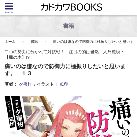
menu
書籍
ホーム
書籍
痛いのは嫌なので防御力に極振りしたいと思いま
二つの勢力に分かれて対抗戦！ 注目の的は当然、人外魔境・
【楓の木】!?
痛いのは嫌なので防御力に極振りしたいと思いま
す。 １３
著者：
夕蜜柑
イラスト：
狐印