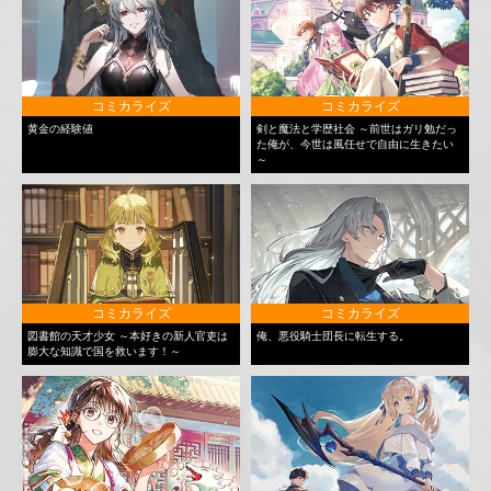
コミカライズ
コミカライズ
黄金の経験値
剣と魔法と学歴社会 ～前世はガリ勉だっ
た俺が、今世は風任せで自由に生きたい
～
コミカライズ
コミカライズ
図書館の天才少女 ～本好きの新人官吏は
俺、悪役騎士団長に転生する。
膨大な知識で国を救います！～