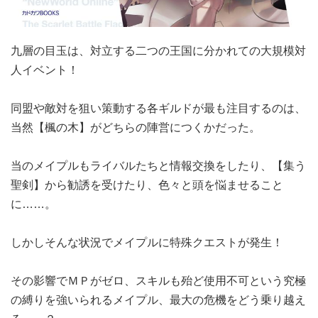
九層の目玉は、対立する二つの王国に分かれての大規模対
人イベント！
同盟や敵対を狙い策動する各ギルドが最も注目するのは、
当然【楓の木】がどちらの陣営につくかだった。
当のメイプルもライバルたちと情報交換をしたり、【集う
聖剣】から勧誘を受けたり、色々と頭を悩ませること
に……。
しかしそんな状況でメイプルに特殊クエストが発生！
その影響でＭＰがゼロ、スキルも殆ど使用不可という究極
の縛りを強いられるメイプル、最大の危機をどう乗り越え