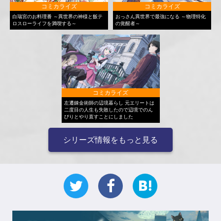
コミカライズ
コミカライズ
白瑞宮のお料理番 ～異世界の神様と飯テ
おっさん異世界で最強になる ～物理特化
ロスローライフを満喫する～
の覚醒者～
コミカライズ
左遷錬金術師の辺境暮らし 元エリートは
二度目の人生も失敗したので辺境でのん
びりとやり直すことにしました
シリーズ情報をもっと見る