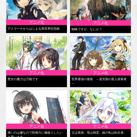
アニメ化
アニメ化
デスマーチからはじまる異世界狂想曲
蜘蛛ですが、なにか？
アニメ化
アニメ化
聖女の魔力は万能です
世界最強の後衛 ～迷宮国の新人探索者
～
アニメ化
アニメ化
痛いのは嫌なので防御力に極振りしたい
父は英雄、母は精霊、娘の私は転生者。
と思います。