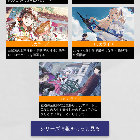
膨大な知識で国を救います！～
コミカライズ
コミカライズ
白瑞宮のお料理番 ～異世界の神様と飯テ
おっさん異世界で最強になる ～物理特化
ロスローライフを満喫する～
の覚醒者～
コミカライズ
左遷錬金術師の辺境暮らし 元エリートは
二度目の人生も失敗したので辺境でのん
びりとやり直すことにしました
シリーズ情報をもっと見る