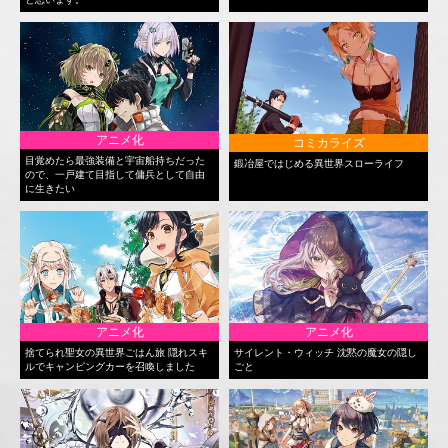
アニメ化
コミカライズ
目覚めたら最強装備と宇宙船持ちだった
鍛冶屋ではじめる異世界スローライフ
ので、一戸建て目指して傭兵として自由
に生きたい
アニメ化
アニメ化
捨てられ聖女の異世界ごはん旅 隠れスキ
サイレント・ウィッチ 沈黙の魔女の隠し
ルでキャンピングカーを召喚しました
ごと