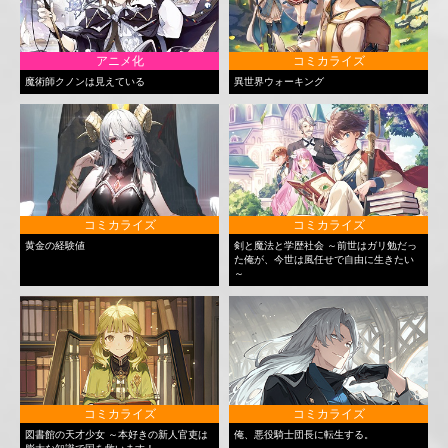
アニメ化
コミカライズ
魔術師クノンは見えている
異世界ウォーキング
コミカライズ
コミカライズ
黄金の経験値
剣と魔法と学歴社会 ～前世はガリ勉だっ
た俺が、今世は風任せで自由に生きたい
～
コミカライズ
コミカライズ
図書館の天才少女 ～本好きの新人官吏は
俺、悪役騎士団長に転生する。