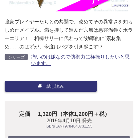
強豪プレイヤーたちとの共闘で、改めてその異常さを知ら
しめたメイプル。満を持して進んだ六層は悪霊渦巻くホラ
ーエリア！ 相棒サリーに代わって“効率的に”素材集
め……のはずが、今度はバグを引き起こす!?
痛いのは嫌なので防御力に極振りしたいと思
シリーズ
います。
試し読み
定価
1,320円（本体1,200円＋税）
2019年4月10日 発売
ISBN(JAN) 9784040731155