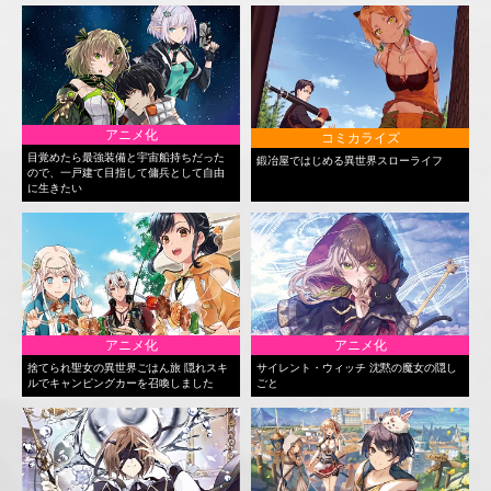
アニメ化
コミカライズ
目覚めたら最強装備と宇宙船持ちだった
鍛冶屋ではじめる異世界スローライフ
ので、一戸建て目指して傭兵として自由
に生きたい
アニメ化
アニメ化
捨てられ聖女の異世界ごはん旅 隠れスキ
サイレント・ウィッチ 沈黙の魔女の隠し
ルでキャンピングカーを召喚しました
ごと