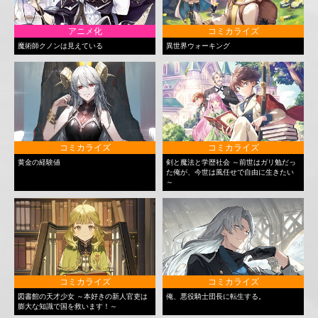
アニメ化
コミカライズ
魔術師クノンは見えている
異世界ウォーキング
コミカライズ
コミカライズ
黄金の経験値
剣と魔法と学歴社会 ～前世はガリ勉だっ
た俺が、今世は風任せで自由に生きたい
～
コミカライズ
コミカライズ
図書館の天才少女 ～本好きの新人官吏は
俺、悪役騎士団長に転生する。
膨大な知識で国を救います！～