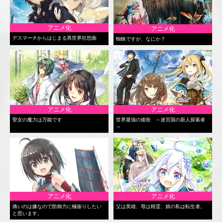
アニメ化
アニメ化
デスマーチからはじまる異世界狂想曲
蜘蛛ですが、なにか？
アニメ化
アニメ化
聖女の魔力は万能です
世界最強の後衛 ～迷宮国の新人探索者
～
アニメ化
アニメ化
痛いのは嫌なので防御力に極振りしたい
父は英雄、母は精霊、娘の私は転生者。
と思います。