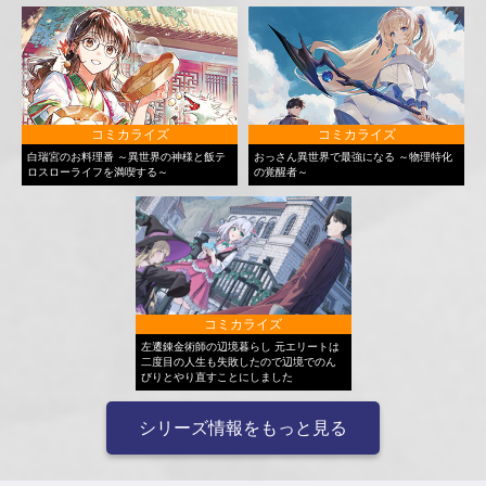
コミカライズ
コミカライズ
白瑞宮のお料理番 ～異世界の神様と飯テ
おっさん異世界で最強になる ～物理特化
ロスローライフを満喫する～
の覚醒者～
コミカライズ
左遷錬金術師の辺境暮らし 元エリートは
二度目の人生も失敗したので辺境でのん
びりとやり直すことにしました
シリーズ情報をもっと見る