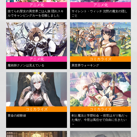
アニメ化
アニメ化
捨てられ聖女の異世界ごはん旅 隠れスキ
サイレント・ウィッチ 沈黙の魔女の隠し
ルでキャンピングカーを召喚しました
ごと
アニメ化
コミカライズ
魔術師クノンは見えている
異世界ウォーキング
コミカライズ
コミカライズ
黄金の経験値
剣と魔法と学歴社会 ～前世はガリ勉だっ
た俺が、今世は風任せで自由に生きたい
～