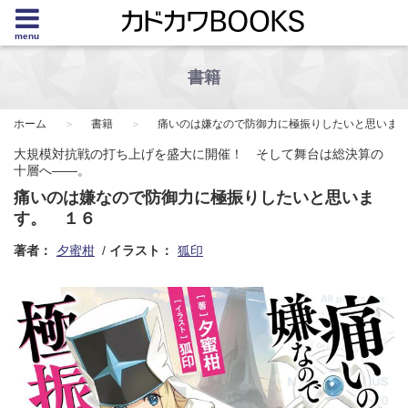
menu
書籍
ホーム
書籍
痛いのは嫌なので防御力に極振りしたいと思いま
大規模対抗戦の打ち上げを盛大に開催！ そして舞台は総決算の
十層へ――。
痛いのは嫌なので防御力に極振りしたいと思いま
す。 １６
著者：
夕蜜柑
イラスト：
狐印