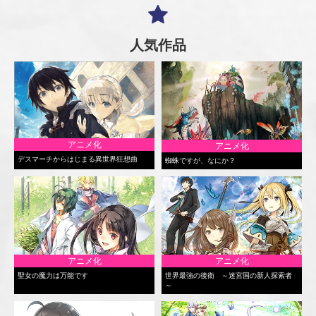
人気作品
アニメ化
アニメ化
デスマーチからはじまる異世界狂想曲
蜘蛛ですが、なにか？
アニメ化
アニメ化
聖女の魔力は万能です
世界最強の後衛 ～迷宮国の新人探索者
～