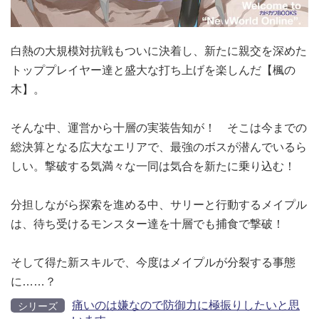
白熱の大規模対抗戦もついに決着し、新たに親交を深めた
トッププレイヤー達と盛大な打ち上げを楽しんだ【楓の
木】。
そんな中、運営から十層の実装告知が！ そこは今までの
総決算となる広大なエリアで、最強のボスが潜んでいるら
しい。撃破する気満々な一同は気合を新たに乗り込む！
分担しながら探索を進める中、サリーと行動するメイプル
は、待ち受けるモンスター達を十層でも捕食で撃破！
そして得た新スキルで、今度はメイプルが分裂する事態
に……？
痛いのは嫌なので防御力に極振りしたいと思
シリーズ