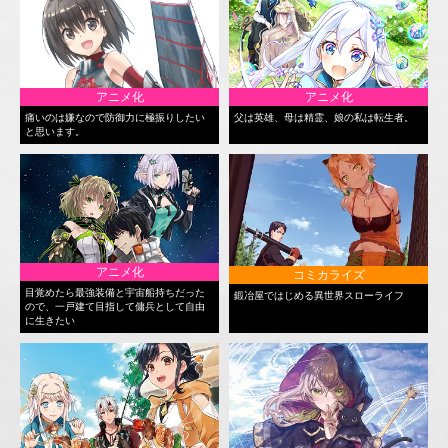
アニメ化
アニメ化
痛いのは嫌なので防御力に極振りしたい
父は英雄、母は精霊、娘の私は転生者。
と思います。
アニメ化
コミカライズ
目覚めたら最強装備と宇宙船持ちだった
鍛冶屋ではじめる異世界スローライフ
ので、一戸建て目指して傭兵として自由
に生きたい