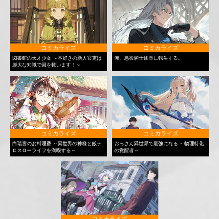
コミカライズ
コミカライズ
図書館の天才少女 ～本好きの新人官吏は
俺、悪役騎士団長に転生する。
膨大な知識で国を救います！～
コミカライズ
コミカライズ
白瑞宮のお料理番 ～異世界の神様と飯テ
おっさん異世界で最強になる ～物理特化
ロスローライフを満喫する～
の覚醒者～
コミカライズ