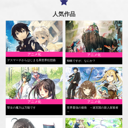
人気作品
アニメ化
アニメ化
デスマーチからはじまる異世界狂想曲
蜘蛛ですが、なにか？
アニメ化
アニメ化
聖女の魔力は万能です
世界最強の後衛 ～迷宮国の新人探索者
～