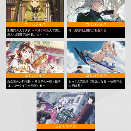
コミカライズ
コミカライズ
図書館の天才少女 ～本好きの新人官吏は
俺、悪役騎士団長に転生する。
膨大な知識で国を救います！～
コミカライズ
コミカライズ
白瑞宮のお料理番 ～異世界の神様と飯テ
おっさん異世界で最強になる ～物理特化
ロスローライフを満喫する～
の覚醒者～
コミカライズ