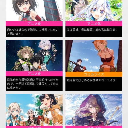
アニメ化
アニメ化
痛いのは嫌なので防御力に極振りしたい
父は英雄、母は精霊、娘の私は転生者。
と思います。
アニメ化
コミカライズ
目覚めたら最強装備と宇宙船持ちだった
鍛冶屋ではじめる異世界スローライフ
ので、一戸建て目指して傭兵として自由
に生きたい