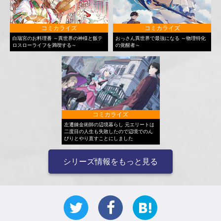
コミカライズ
コミカライズ
白瑞宮のお料理番 ～異世界の神様と飯テ
おっさん異世界で最強になる ～物理特化
ロスローライフを満喫する～
の覚醒者～
コミカライズ
左遷錬金術師の辺境暮らし 元エリートは
二度目の人生も失敗したので辺境でのん
びりとやり直すことにしました
シリーズ情報をもっと見る