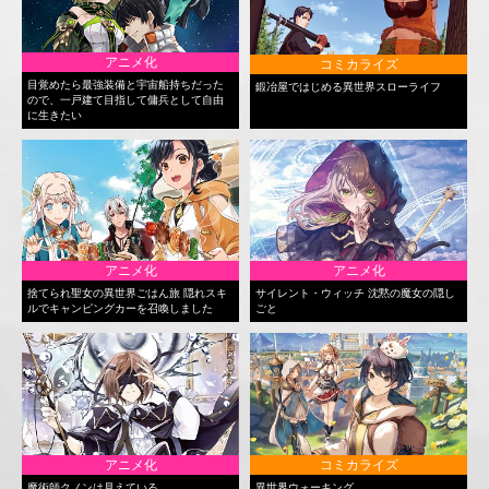
アニメ化
コミカライズ
目覚めたら最強装備と宇宙船持ちだった
鍛冶屋ではじめる異世界スローライフ
ので、一戸建て目指して傭兵として自由
に生きたい
アニメ化
アニメ化
捨てられ聖女の異世界ごはん旅 隠れスキ
サイレント・ウィッチ 沈黙の魔女の隠し
ルでキャンピングカーを召喚しました
ごと
アニメ化
コミカライズ
魔術師クノンは見えている
異世界ウォーキング