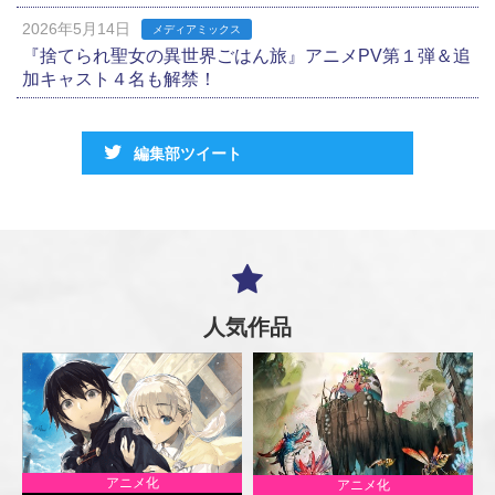
2026年5月14日
メディアミックス
『捨てられ聖女の異世界ごはん旅』アニメPV第１弾＆追
加キャスト４名も解禁！
編集部ツイート
人気作品
アニメ化
アニメ化