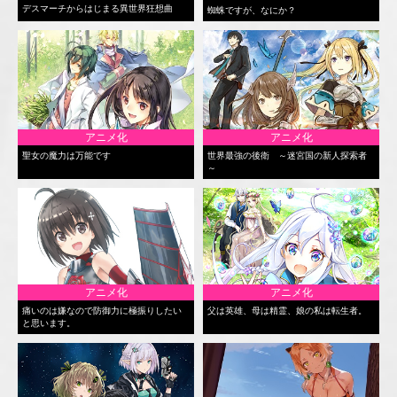
デスマーチからはじまる異世界狂想曲
蜘蛛ですが、なにか？
アニメ化
アニメ化
聖女の魔力は万能です
世界最強の後衛 ～迷宮国の新人探索者
～
アニメ化
アニメ化
痛いのは嫌なので防御力に極振りしたい
父は英雄、母は精霊、娘の私は転生者。
と思います。