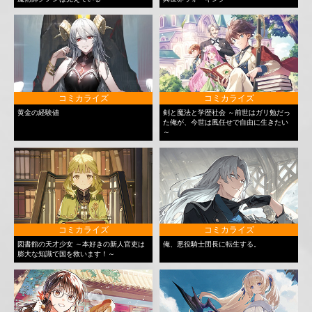
コミカライズ
コミカライズ
黄金の経験値
剣と魔法と学歴社会 ～前世はガリ勉だっ
た俺が、今世は風任せで自由に生きたい
～
コミカライズ
コミカライズ
図書館の天才少女 ～本好きの新人官吏は
俺、悪役騎士団長に転生する。
膨大な知識で国を救います！～