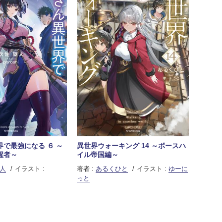
で最強になる ６ ～
異世界ウォーキング 14 ～ボースハ
醒者～
イル帝国編～
人
イラスト :
著者 :
あるくひと
イラスト :
ゆーに
っと