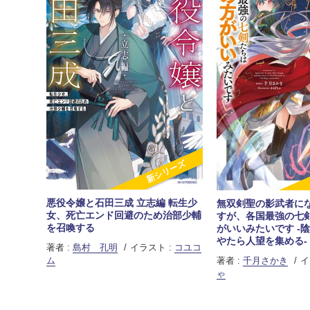
新シリーズ
悪役令嬢と石田三成 立志編 転生少
無双剣聖の影武者に
女、死亡エンド回避のため治部少輔
すが、各国最強の七
を召喚する
がいいみたいです -
やたら人望を集める-
著者 :
島村 孔明
イラスト :
コユコ
著者 :
千月さかき
イ
ム
ゃ