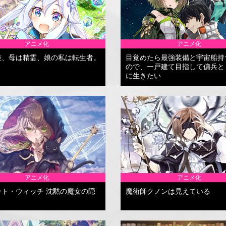
アニメ化
アニメ化
雄、母は精霊、娘の私は転生者。
目覚めたら最強装備と宇宙船持
ので、一戸建て目指して傭兵と
に生きたい
アニメ化
アニメ化
ント・ウィッチ 沈黙の魔女の隠
魔術師クノンは見えている