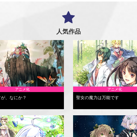
人気作品
アニメ化
アニメ化
すが、なにか？
聖女の魔力は万能です