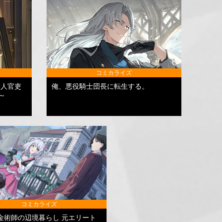
コミカライズ
新人官吏
俺、悪役騎士団長に転生する。
～
コミカライズ
金術師の辺境暮らし 元エリート