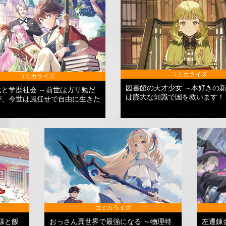
コミカライズ
コミカライズ
図書館の天才少女 ～本好きの
法と学歴社会 ～前世はガリ勉だ
は膨大な知識で国を救います！
が、今世は風任せで自由に生きた
コミカライズ
様と飯
おっさん異世界で最強になる ～物理特
左遷錬