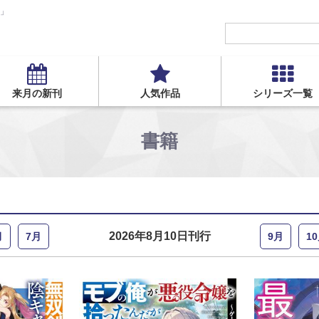
S」
来月の新刊
人気作品
シリーズ一覧
書籍
2026年8月10日刊行
月
7月
9月
1