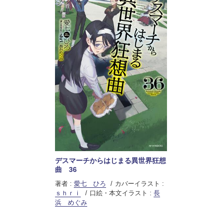
デスマーチからはじまる異世界狂想
曲 36
著者 :
愛七 ひろ
カバーイラスト :
ｓｈｒｉ
口絵・本文イラスト :
長
浜 めぐみ