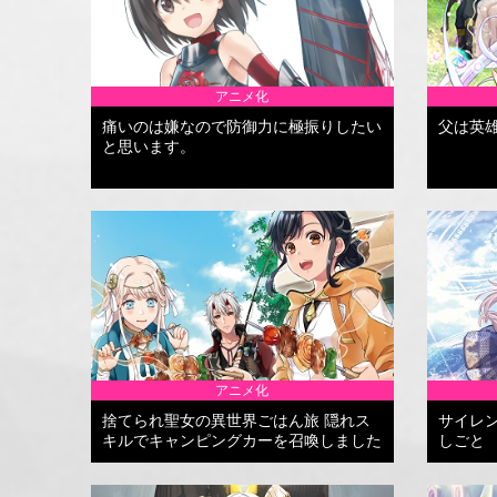
アニメ化
痛いのは嫌なので防御力に極振りしたい
父は英
と思います。
アニメ化
捨てられ聖女の異世界ごはん旅 隠れス
サイレ
キルでキャンピングカーを召喚しました
しごと