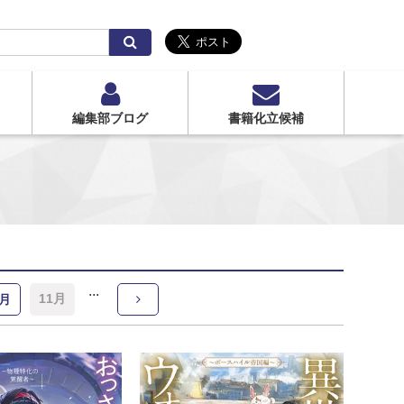
検
索
編集部ブログ
書籍化立候補
11月
0月