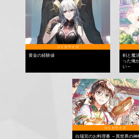
コミカライズ
黄金の経験値
剣と魔
った俺
い～
コミカライズ
白瑞宮のお料理番 ～異世界の神