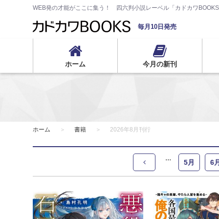
WEB発の才能がここに集う！ 四六判小説レーベル「カドカワBOOK
毎月10日発売
ホーム
今月の新刊
ホーム
書籍
2026年8月刊行
5月
6