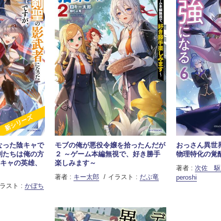
新シリーズ
なった陰キャで
モブの俺が悪役令嬢を拾ったんだが
おっさん異世界
剣たちは俺の方
２ ～ゲーム本編無視で、好き勝手
物理特化の覚
陰キャの英雄、
楽しみます～
著者 :
次佐 駆
著者 :
キー太郎
イラスト :
だぶ竜
peroshi
ラスト :
かぼち