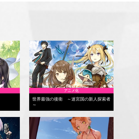
アニメ化
世界最強の後衛 ～迷宮国の新人探索者
～