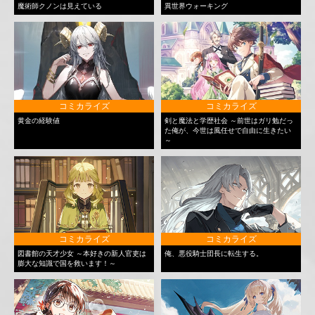
魔術師クノンは見えている
異世界ウォーキング
コミカライズ
コミカライズ
黄金の経験値
剣と魔法と学歴社会 ～前世はガリ勉だっ
た俺が、今世は風任せで自由に生きたい
～
コミカライズ
コミカライズ
図書館の天才少女 ～本好きの新人官吏は
俺、悪役騎士団長に転生する。
膨大な知識で国を救います！～