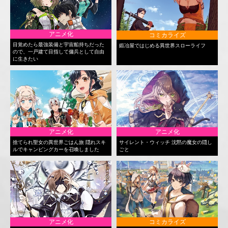
アニメ化
コミカライズ
目覚めたら最強装備と宇宙船持ちだった
鍛冶屋ではじめる異世界スローライフ
ので、一戸建て目指して傭兵として自由
に生きたい
アニメ化
アニメ化
捨てられ聖女の異世界ごはん旅 隠れスキ
サイレント・ウィッチ 沈黙の魔女の隠し
ルでキャンピングカーを召喚しました
ごと
アニメ化
コミカライズ