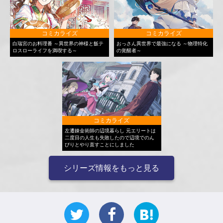
コミカライズ
コミカライズ
白瑞宮のお料理番 ～異世界の神様と飯テ
おっさん異世界で最強になる ～物理特化
ロスローライフを満喫する～
の覚醒者～
コミカライズ
左遷錬金術師の辺境暮らし 元エリートは
二度目の人生も失敗したので辺境でのん
びりとやり直すことにしました
シリーズ情報をもっと見る