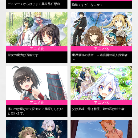
デスマーチからはじまる異世界狂想曲
蜘蛛ですが、なにか？
アニメ化
アニメ化
聖女の魔力は万能です
世界最強の後衛 ～迷宮国の新人探索者
～
アニメ化
アニメ化
痛いのは嫌なので防御力に極振りしたい
父は英雄、母は精霊、娘の私は転生者。
と思います。