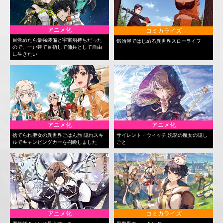
アニメ化
コミカライズ
目覚めたら最強装備と宇宙船持ちだった
鍛冶屋ではじめる異世界スローライフ
ので、一戸建て目指して傭兵として自由
に生きたい
アニメ化
アニメ化
捨てられ聖女の異世界ごはん旅 隠れスキ
サイレント・ウィッチ 沈黙の魔女の隠し
ルでキャンピングカーを召喚しました
ごと
アニメ化
コミカライズ