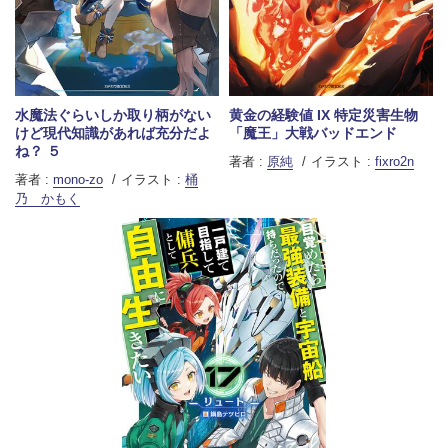
水魔法ぐらいしか取り柄がない
黄金の経験値 IX 特定災害生物
けど現代知識があれば充分だよ
「魔王」大戦バッドエンド
ね？ ５
著者 :
原純
イラスト :
fixro2n
著者 :
mono-zo
イラスト :
桶
乃 かもく