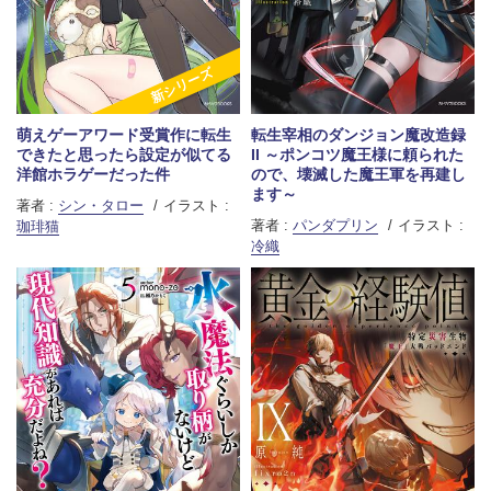
新シリーズ
萌えゲーアワード受賞作に転生
転生宰相のダンジョン魔改造録
できたと思ったら設定が似てる
II ～ポンコツ魔王様に頼られた
洋館ホラゲーだった件
ので、壊滅した魔王軍を再建し
ます～
著者 :
シン・タロー
イラスト :
著者 :
パンダプリン
イラスト :
珈琲猫
冷織