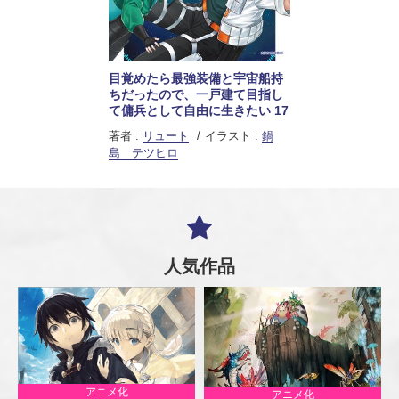
目覚めたら最強装備と宇宙船持
ちだったので、一戸建て目指し
て傭兵として自由に生きたい 17
著者 :
リュート
イラスト :
鍋
島 テツヒロ
人気作品
アニメ化
アニメ化