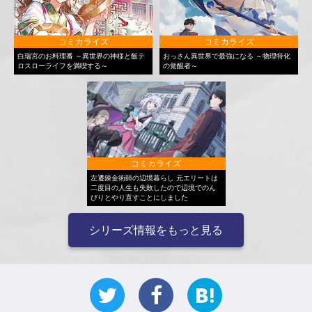
コミカライズ
コミカライズ
白瑞宮のお料理番 ～異世界の神様と飯テ
おっさん異世界で最強になる ～物理特化
ロスローライフを満喫する～
の覚醒者～
コミカライズ
左遷錬金術師の辺境暮らし 元エリートは
二度目の人生も失敗したので辺境でのん
びりとやり直すことにしました
シリーズ情報をもっと見る