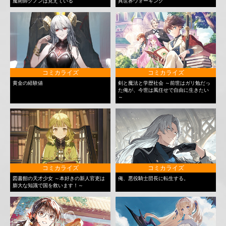
魔術師クノンは見えている
異世界ウォーキング
コミカライズ
コミカライズ
黄金の経験値
剣と魔法と学歴社会 ～前世はガリ勉だっ
た俺が、今世は風任せで自由に生きたい
～
コミカライズ
コミカライズ
図書館の天才少女 ～本好きの新人官吏は
俺、悪役騎士団長に転生する。
膨大な知識で国を救います！～