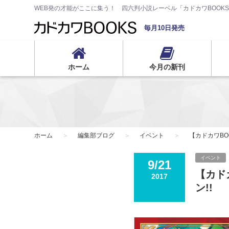
WEB発の才能がここに集う！ 四六判小説レーベル「カドカワBOOK
毎月10日発売
ホーム
今月の新刊
ホーム
編集部ブログ
イベント
【カドカワBO
イベント
9/21
【カド
2017
ン!!