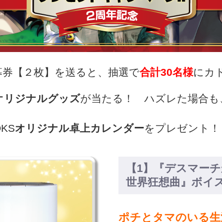
募券【２枚】を送ると、抽選で
合計30名様
にカド
オリジナルグッズ
が当たる！ ハズレた場合も
KS
オリジナル卓上カレンダー
をプレゼント！
【1】『デスマー
世界狂想曲』ボイ
ポチとタマのいる生