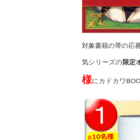
対象書籍の帯の応
気シリーズの
限定
様
にカドカワBOO