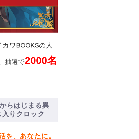
カワBOOKSの人
2000名
、抽選で
チからはじまる異
ス入りクロック
活を、あなたに。