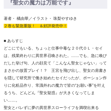
『聖女の魔力は万能です』
著者・ 橘由華／イラスト・ 珠梨やすゆき
２巻も緊急重版！ ＆好評発売中！
■ あらすじ
どこにでもいる、ちょっと仕事中毒な２０代ＯＬ・セイ
は、残業終わりに異世界召喚された。……でも、急に喚び
だした挙げ句、人の顔見て「こんなん聖女じゃない」って
まさかの放置プレイ！？ 王宮を飛び出し、聖女の肩書き
を隠して研究所で働き始めたセイだったが、ポーション作
りに化粧品作り、常識外れの魔力で皆の“お願い事”を叶え
るうち、どんどん『聖女疑惑』が大きくなってしま
い……。
聖女とバレずに夢の異世界スローライフを満喫出来る