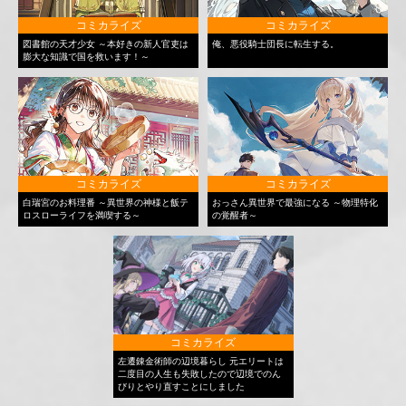
コミカライズ
コミカライズ
図書館の天才少女 ～本好きの新人官吏は
俺、悪役騎士団長に転生する。
膨大な知識で国を救います！～
コミカライズ
コミカライズ
白瑞宮のお料理番 ～異世界の神様と飯テ
おっさん異世界で最強になる ～物理特化
ロスローライフを満喫する～
の覚醒者～
コミカライズ
左遷錬金術師の辺境暮らし 元エリートは
二度目の人生も失敗したので辺境でのん
びりとやり直すことにしました