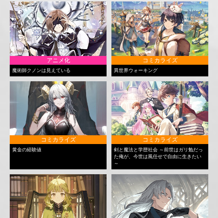
アニメ化
コミカライズ
魔術師クノンは見えている
異世界ウォーキング
コミカライズ
コミカライズ
黄金の経験値
剣と魔法と学歴社会 ～前世はガリ勉だっ
た俺が、今世は風任せで自由に生きたい
～