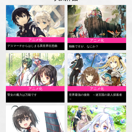
アニメ化
アニメ化
デスマーチからはじまる異世界狂想曲
蜘蛛ですが、なにか？
アニメ化
アニメ化
聖女の魔力は万能です
世界最強の後衛 ～迷宮国の新人探索者
～