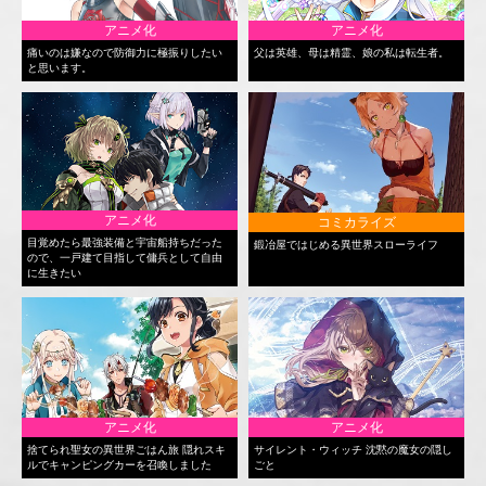
アニメ化
アニメ化
痛いのは嫌なので防御力に極振りしたい
父は英雄、母は精霊、娘の私は転生者。
と思います。
アニメ化
コミカライズ
目覚めたら最強装備と宇宙船持ちだった
鍛冶屋ではじめる異世界スローライフ
ので、一戸建て目指して傭兵として自由
に生きたい
アニメ化
アニメ化
捨てられ聖女の異世界ごはん旅 隠れスキ
サイレント・ウィッチ 沈黙の魔女の隠し
ルでキャンピングカーを召喚しました
ごと