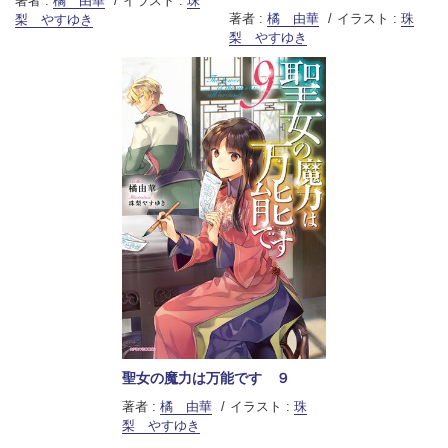
著者 :
橘 由華
イラスト :
珠
著者 :
橘 由華
イラスト :
珠
梨 やすゆき
梨 やすゆき
聖女の魔力は万能です ９
著者 :
橘 由華
イラスト :
珠
梨 やすゆき