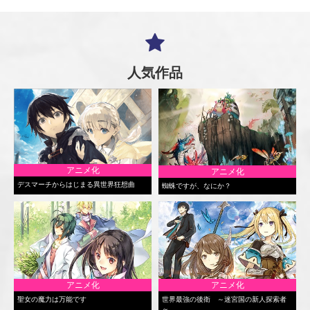
人気作品
アニメ化
アニメ化
デスマーチからはじまる異世界狂想曲
蜘蛛ですが、なにか？
アニメ化
アニメ化
聖女の魔力は万能です
世界最強の後衛 ～迷宮国の新人探索者
～