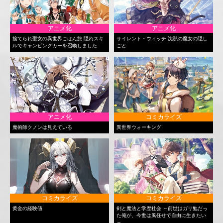
アニメ化
アニメ化
捨てられ聖女の異世界ごはん旅 隠れスキ
サイレント・ウィッチ 沈黙の魔女の隠し
ルでキャンピングカーを召喚しました
ごと
アニメ化
コミカライズ
魔術師クノンは見えている
異世界ウォーキング
コミカライズ
コミカライズ
黄金の経験値
剣と魔法と学歴社会 ～前世はガリ勉だっ
た俺が、今世は風任せで自由に生きたい
～