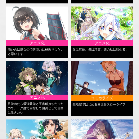
アニメ化
アニメ化
痛いのは嫌なので防御力に極振りしたい
父は英雄、母は精霊、娘の私は転生者。
と思います。
アニメ化
コミカライズ
目覚めたら最強装備と宇宙船持ちだった
鍛冶屋ではじめる異世界スローライフ
ので、一戸建て目指して傭兵として自由
に生きたい