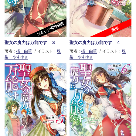
コミック同時発売
重版
聖女の魔力は万能です ３
聖女の魔力は万能です ４
著者 :
橘 由華
イラスト :
珠
著者 :
橘 由華
イラスト :
珠
梨 やすゆき
梨 やすゆき