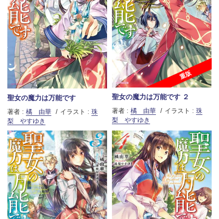
重版
聖女の魔力は万能です ２
聖女の魔力は万能です
著者 :
橘 由華
イラスト :
珠
著者 :
橘 由華
イラスト :
珠
梨 やすゆき
梨 やすゆき