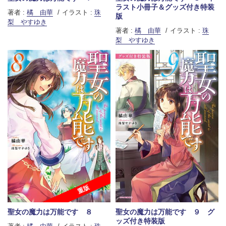
ラスト小冊子＆グッズ付き特装
著者 :
橘 由華
イラスト :
珠
版
梨 やすゆき
著者 :
橘 由華
イラスト :
珠
梨 やすゆき
重版
聖女の魔力は万能です ８
聖女の魔力は万能です ９ グ
ッズ付き特装版