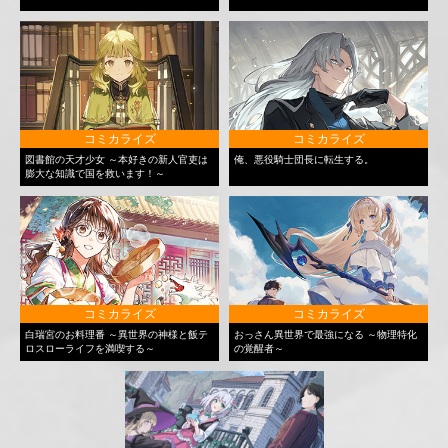
コミカライズ
コミカライズ
図書館の天才少女 ～本好きの新人官吏は
俺、悪役騎士団長に転生する。
膨大な知識で国を救います！～
コミカライズ
コミカライズ
白瑞宮のお料理番 ～異世界の神様と飯テ
おっさん異世界で最強になる ～物理特化
ロスローライフを満喫する～
の覚醒者～