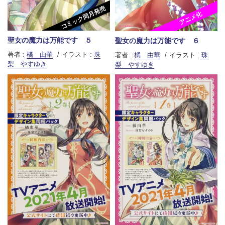
コミック同月発売
アニメ化
聖女の魔力は万能です ５
聖女の魔力は万能です ６
著者 :
橘 由華
イラスト :
珠
著者 :
橘 由華
イラスト :
珠
梨 やすゆき
梨 やすゆき