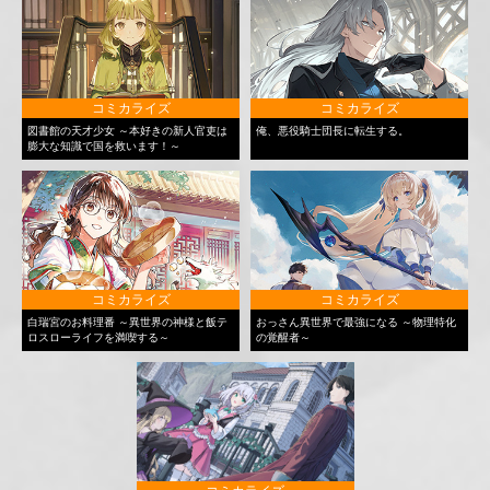
コミカライズ
コミカライズ
図書館の天才少女 ～本好きの新人官吏は
俺、悪役騎士団長に転生する。
膨大な知識で国を救います！～
コミカライズ
コミカライズ
白瑞宮のお料理番 ～異世界の神様と飯テ
おっさん異世界で最強になる ～物理特化
ロスローライフを満喫する～
の覚醒者～