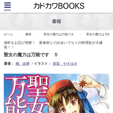
menu
書籍
ホーム
書籍
聖女の魔力は万能です
聖女の魔力は万能
港町をお忍び視察！ 新食材との出会いでセイの料理欲が大爆
発！！
聖女の魔力は万能です ５
著者：
橘 由華
イラスト：
珠梨 やすゆき