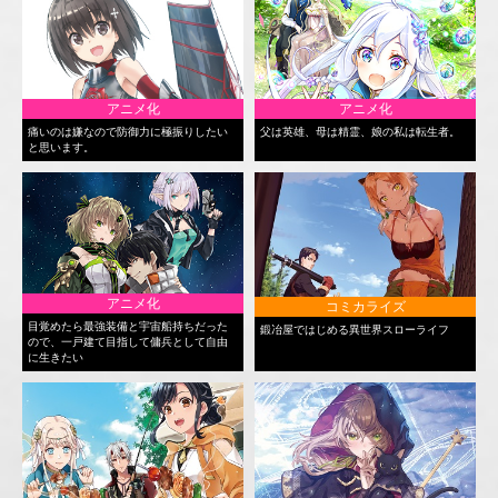
アニメ化
アニメ化
痛いのは嫌なので防御力に極振りしたい
父は英雄、母は精霊、娘の私は転生者。
と思います。
アニメ化
コミカライズ
目覚めたら最強装備と宇宙船持ちだった
鍛冶屋ではじめる異世界スローライフ
ので、一戸建て目指して傭兵として自由
に生きたい