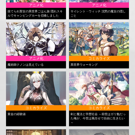
アニメ化
アニメ化
捨てられ聖女の異世界ごはん旅 隠れスキ
サイレント・ウィッチ 沈黙の魔女の隠し
ルでキャンピングカーを召喚しました
ごと
アニメ化
コミカライズ
魔術師クノンは見えている
異世界ウォーキング
コミカライズ
コミカライズ
黄金の経験値
剣と魔法と学歴社会 ～前世はガリ勉だっ
た俺が、今世は風任せで自由に生きたい
～