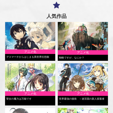
人気作品
アニメ化
アニメ化
デスマーチからはじまる異世界狂想曲
蜘蛛ですが、なにか？
アニメ化
アニメ化
聖女の魔力は万能です
世界最強の後衛 ～迷宮国の新人探索者
～