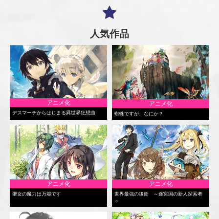
人気作品
アニメ化
アニメ化
デスマーチからはじまる異世界狂想曲
蜘蛛ですが、なにか？
アニメ化
アニメ化
聖女の魔力は万能です
世界最強の後衛 ～迷宮国の新人探索者
～