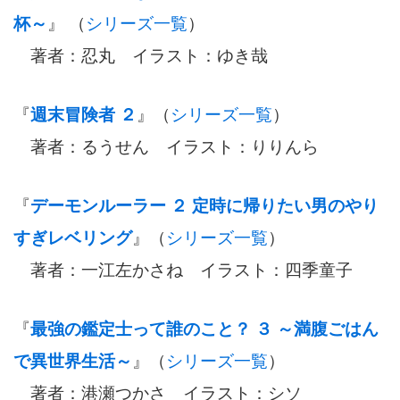
杯～
』 （
シリーズ一覧
）
著者：忍丸 イラスト：ゆき哉
『
週末冒険者 ２
』（
シリーズ一覧
）
著者：るうせん イラスト：りりんら
『
デーモンルーラー ２ 定時に帰りたい男のやり
すぎレベリング
』（
シリーズ一覧
）
著者：一江左かさね イラスト：四季童子
『
最強の鑑定士って誰のこと？ ３ ～満腹ごはん
で異世界生活～
』（
シリーズ一覧
）
著者：港瀬つかさ イラスト：シソ