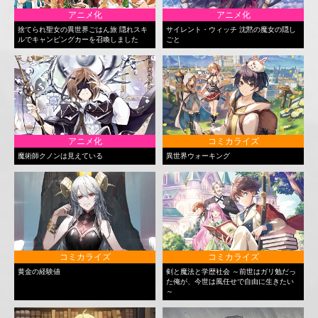
アニメ化
アニメ化
捨てられ聖女の異世界ごはん旅 隠れスキ
サイレント・ウィッチ 沈黙の魔女の隠し
ルでキャンピングカーを召喚しました
ごと
アニメ化
コミカライズ
魔術師クノンは見えている
異世界ウォーキング
コミカライズ
コミカライズ
黄金の経験値
剣と魔法と学歴社会 ～前世はガリ勉だっ
た俺が、今世は風任せで自由に生きたい
～