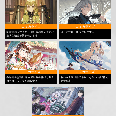
コミカライズ
コミカライズ
図書館の天才少女 ～本好きの新人官吏は
俺、悪役騎士団長に転生する。
膨大な知識で国を救います！～
コミカライズ
コミカライズ
白瑞宮のお料理番 ～異世界の神様と飯テ
おっさん異世界で最強になる ～物理特化
ロスローライフを満喫する～
の覚醒者～