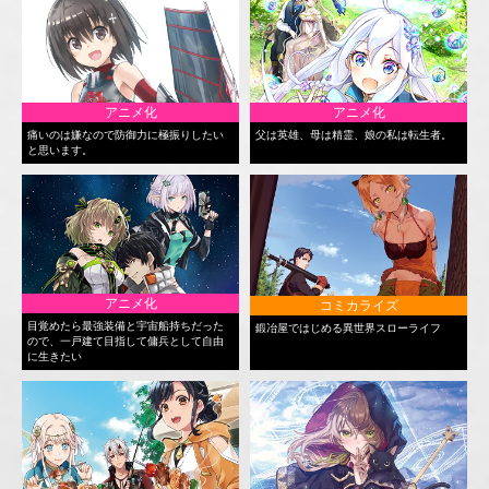
アニメ化
アニメ化
痛いのは嫌なので防御力に極振りしたい
父は英雄、母は精霊、娘の私は転生者。
と思います。
アニメ化
コミカライズ
目覚めたら最強装備と宇宙船持ちだった
鍛冶屋ではじめる異世界スローライフ
ので、一戸建て目指して傭兵として自由
に生きたい