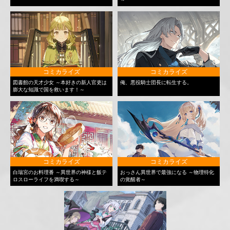
コミカライズ
コミカライズ
図書館の天才少女 ～本好きの新人官吏は
俺、悪役騎士団長に転生する。
膨大な知識で国を救います！～
コミカライズ
コミカライズ
白瑞宮のお料理番 ～異世界の神様と飯テ
おっさん異世界で最強になる ～物理特化
ロスローライフを満喫する～
の覚醒者～