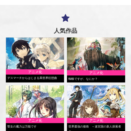
人気作品
アニメ化
アニメ化
デスマーチからはじまる異世界狂想曲
蜘蛛ですが、なにか？
アニメ化
アニメ化
聖女の魔力は万能です
世界最強の後衛 ～迷宮国の新人探索者
～