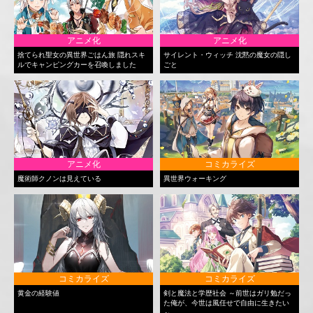
アニメ化
アニメ化
捨てられ聖女の異世界ごはん旅 隠れスキ
サイレント・ウィッチ 沈黙の魔女の隠し
ルでキャンピングカーを召喚しました
ごと
アニメ化
コミカライズ
魔術師クノンは見えている
異世界ウォーキング
コミカライズ
コミカライズ
黄金の経験値
剣と魔法と学歴社会 ～前世はガリ勉だっ
た俺が、今世は風任せで自由に生きたい
～