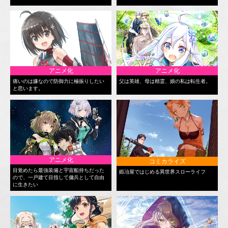
アニメ化
アニメ化
痛いのは嫌なので防御力に極振りしたい
父は英雄、母は精霊、娘の私は転生者。
と思います。
アニメ化
コミカライズ
目覚めたら最強装備と宇宙船持ちだった
鍛冶屋ではじめる異世界スローライフ
ので、一戸建て目指して傭兵として自由
に生きたい