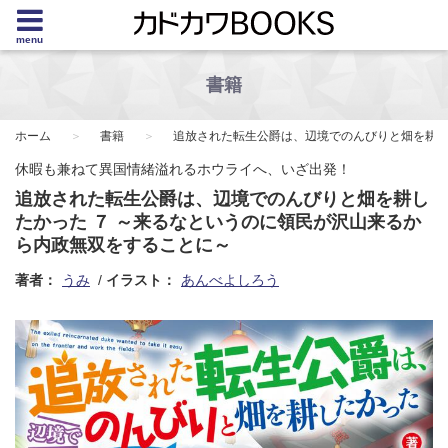
menu
書籍
ホーム
書籍
追放された転生公爵は、辺境でのんびりと畑を耕し
休暇も兼ねて異国情緒溢れるホウライへ、いざ出発！
追放された転生公爵は、辺境でのんびりと畑を耕し
たかった ７ ～来るなというのに領民が沢山来るか
ら内政無双をすることに～
著者：
うみ
イラスト：
あんべよしろう