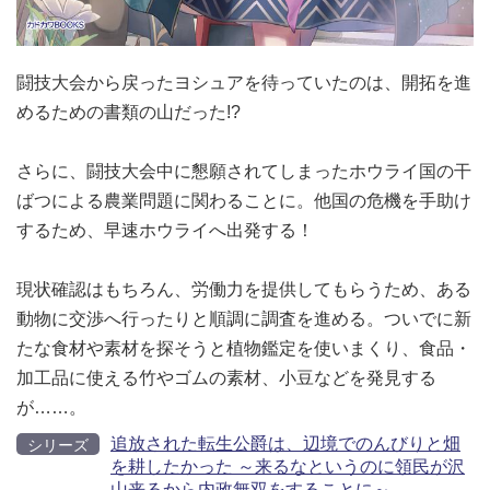
闘技大会から戻ったヨシュアを待っていたのは、開拓を進
めるための書類の山だった!?
さらに、闘技大会中に懇願されてしまったホウライ国の干
ばつによる農業問題に関わることに。他国の危機を手助け
するため、早速ホウライへ出発する！
現状確認はもちろん、労働力を提供してもらうため、ある
動物に交渉へ行ったりと順調に調査を進める。ついでに新
たな食材や素材を探そうと植物鑑定を使いまくり、食品・
加工品に使える竹やゴムの素材、小豆などを発見する
が……。
追放された転生公爵は、辺境でのんびりと畑
シリーズ
を耕したかった ～来るなというのに領民が沢
山来るから内政無双をすることに～