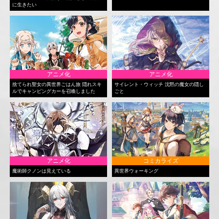
に生きたい
アニメ化
アニメ化
捨てられ聖女の異世界ごはん旅 隠れスキ
サイレント・ウィッチ 沈黙の魔女の隠し
ルでキャンピングカーを召喚しました
ごと
アニメ化
コミカライズ
魔術師クノンは見えている
異世界ウォーキング