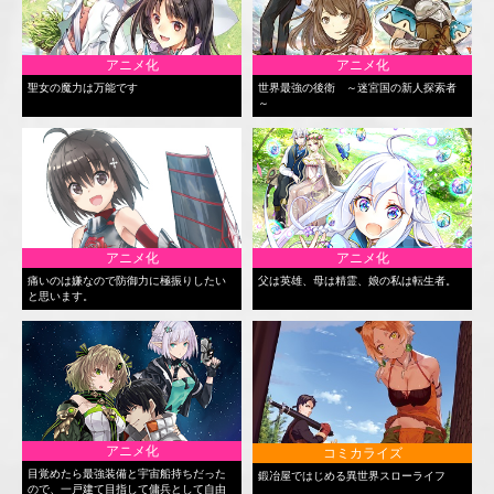
アニメ化
アニメ化
聖女の魔力は万能です
世界最強の後衛 ～迷宮国の新人探索者
～
アニメ化
アニメ化
痛いのは嫌なので防御力に極振りしたい
父は英雄、母は精霊、娘の私は転生者。
と思います。
アニメ化
コミカライズ
目覚めたら最強装備と宇宙船持ちだった
鍛冶屋ではじめる異世界スローライフ
ので、一戸建て目指して傭兵として自由