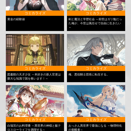
コミカライズ
コミカライズ
黄金の経験値
剣と魔法と学歴社会 ～前世はガリ勉だっ
た俺が、今世は風任せで自由に生きたい
～
コミカライズ
コミカライズ
図書館の天才少女 ～本好きの新人官吏は
俺、悪役騎士団長に転生する。
膨大な知識で国を救います！～
コミカライズ
コミカライズ
白瑞宮のお料理番 ～異世界の神様と飯テ
おっさん異世界で最強になる ～物理特化
ロスローライフを満喫する～
の覚醒者～