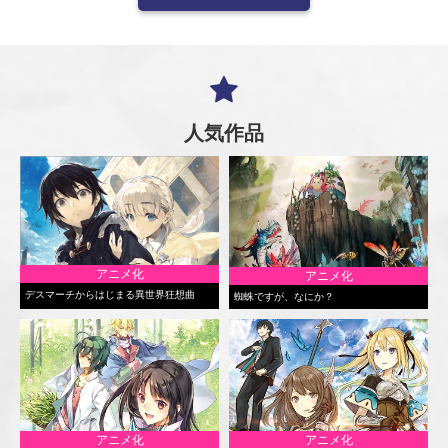
人気作品
アニメ化
アニメ化
デスマーチからはじまる異世界狂想曲
蜘蛛ですが、なにか？
アニメ化
アニメ化