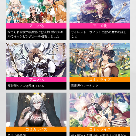
アニメ化
アニメ化
捨てられ聖女の異世界ごはん旅 隠れスキ
サイレント・ウィッチ 沈黙の魔女の隠し
ルでキャンピングカーを召喚しました
ごと
アニメ化
コミカライズ
魔術師クノンは見えている
異世界ウォーキング
コミカライズ
コミカライズ
黄金の経験値
剣と魔法と学歴社会 ～前世はガリ勉だっ