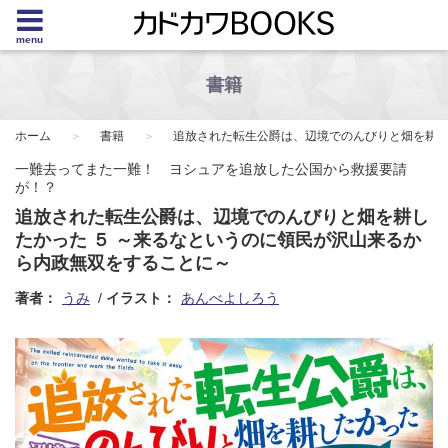
menu
書籍
ホーム
書籍
追放された転生公爵は、辺境でのんびりと畑を耕し
一難去ってまた一難！ ヨシュアを追放した公国から救援要請
が！？
追放された転生公爵は、辺境でのんびりと畑を耕し
たかった ５ ～来るなというのに領民が沢山来るか
ら内政無双をすることに～
著者：
うみ
イラスト：
あんべよしろう