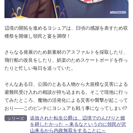
辺境の開拓を進めるヨシュアは、日頃の感謝を表すため収
穫祭を開催し領民と宴を満喫！
さらなる発展のため新素材のアスファルトを採取したり、
飛行船の改良をしたり、娯楽のためスケートボードを作っ
たりと忙しい毎日を送っていた。
そんなある日、公国のとある人物から大規模な災害による
避難民受け入れの相談が持ち込まれる。そこで現地に行っ
てみたところ、魔物の活発化による災害や襲撃が起こって
おり――このピンチにヨシュアも戦う事になってしまい!?
追放された転生公爵は、辺境でのんびりと畑
シリーズ
を耕したかった ～来るなというのに領民が沢
山来るから内政無双をすることに～