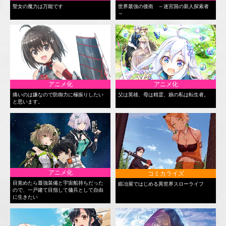
聖女の魔力は万能です
世界最強の後衛 ～迷宮国の新人探索者
～
アニメ化
アニメ化
痛いのは嫌なので防御力に極振りしたい
父は英雄、母は精霊、娘の私は転生者。
と思います。
アニメ化
コミカライズ
目覚めたら最強装備と宇宙船持ちだった
鍛冶屋ではじめる異世界スローライフ
ので、一戸建て目指して傭兵として自由
に生きたい