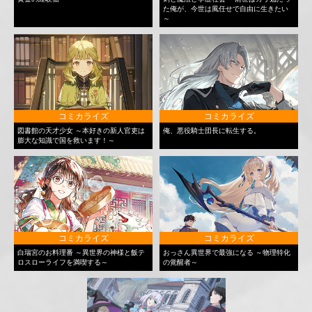
た俺が、今世は風任せで自由に生きたい
～
コミカライズ
コミカライズ
図書館の天才少女 ～本好きの新人官吏は
俺、悪役騎士団長に転生する。
膨大な知識で国を救います！～
コミカライズ
コミカライズ
白瑞宮のお料理番 ～異世界の神様と飯テ
おっさん異世界で最強になる ～物理特化
ロスローライフを満喫する～
の覚醒者～