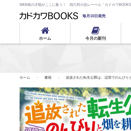
WEB発の才能がここに集う！ 四六判小説レーベル「カドカワBOOK
毎月10日発売
ホーム
今月の新刊
ホーム
書籍
追放された転生公爵は、辺境でのんびり