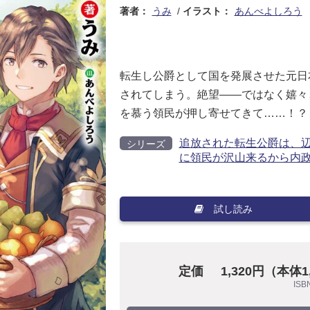
著者：
うみ
イラスト：
あんべよしろう
転生し公爵として国を発展させた元日
されてしまう。絶望――ではなく嬉々
を慕う領民が押し寄せてきて……！？
追放された転生公爵は、辺
シリーズ
に領民が沢山来るから内
試し読み
定価
1,320円（本体
ISB