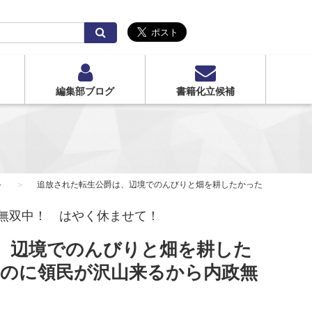
検
索
編集部ブログ
書籍化立候補
～
追放された転生公爵は、辺境でのんびりと畑を耕したかった ～来るなと
無双中！ はやく休ませて！
、辺境でのんびりと畑を耕した
うのに領民が沢山来るから内政無