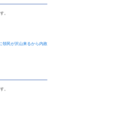
です。
に領民が沢山来るから内政
です。
。