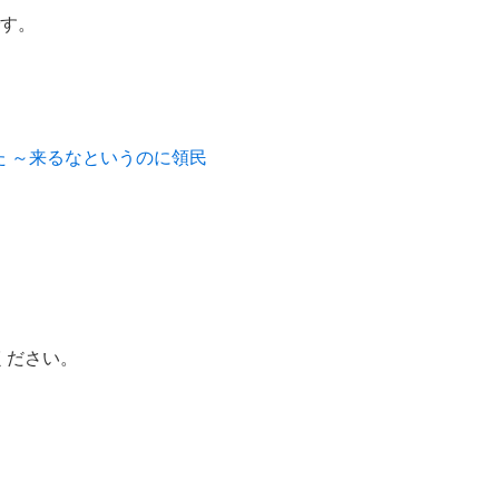
です。
。
 ～来るなというのに領民
ください。