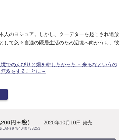
本人のヨシュア。しかし、クーデターを起こされ追放
として悠々自適の隠居生活のため辺境へ向かうも、彼
境でのんびりと畑を耕したかった ～来るなというの
政無双をすることに～
1,200円＋税）
2020年10月10日 発売
N(JAN) 9784040738253