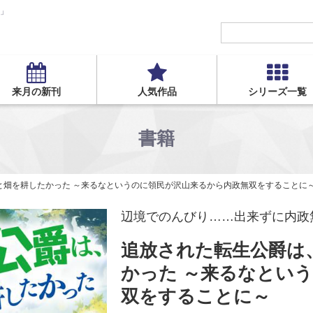
S」
来月の新刊
人気作品
シリーズ一覧
書籍
と畑を耕したかった ～来るなというのに領民が沢山来るから内政無双をすることに
辺境でのんびり……出来ずに内政
追放された転生公爵は
かった ～来るなとい
双をすることに～