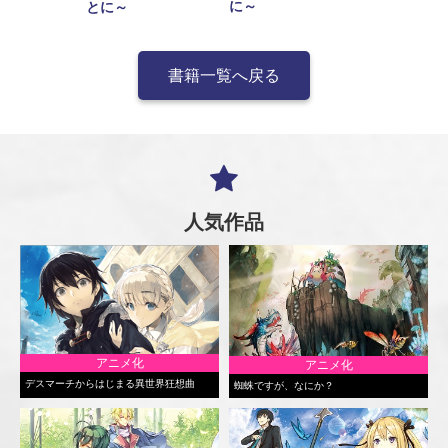
に～
とに～
書籍一覧へ戻る
人気作品
アニメ化
アニメ化
デスマーチからはじまる異世界狂想曲
蜘蛛ですが、なにか？