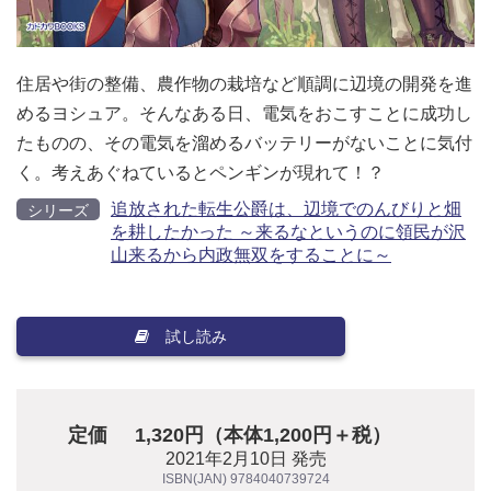
住居や街の整備、農作物の栽培など順調に辺境の開発を進
めるヨシュア。そんなある日、電気をおこすことに成功し
たものの、その電気を溜めるバッテリーがないことに気付
く。考えあぐねているとペンギンが現れて！？
追放された転生公爵は、辺境でのんびりと畑
シリーズ
を耕したかった ～来るなというのに領民が沢
山来るから内政無双をすることに～
試し読み
定価
1,320円（本体1,200円＋税）
2021年2月10日 発売
ISBN(JAN) 9784040739724