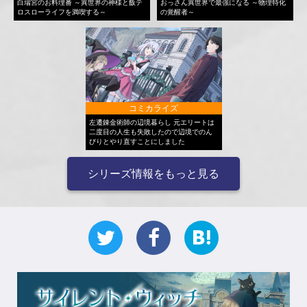
白瑞宮のお料理番 ～異世界の神様と飯テ
おっさん異世界で最強になる ～物理特化
ロスローライフを満喫する～
の覚醒者～
コミカライズ
左遷錬金術師の辺境暮らし 元エリートは
二度目の人生も失敗したので辺境でのん
びりとやり直すことにしました
シリーズ情報をもっと見る