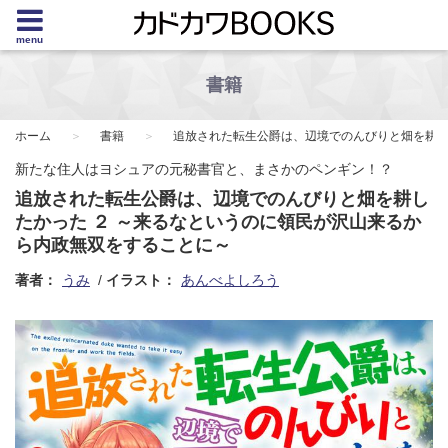
menu
書籍
ホーム
書籍
追放された転生公爵は、辺境でのんびりと畑を耕し
新たな住人はヨシュアの元秘書官と、まさかのペンギン！？
追放された転生公爵は、辺境でのんびりと畑を耕し
たかった ２ ～来るなというのに領民が沢山来るか
ら内政無双をすることに～
著者：
うみ
イラスト：
あんべよしろう