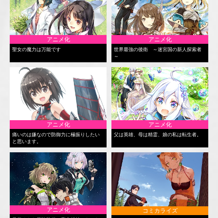
アニメ化
アニメ化
聖女の魔力は万能です
世界最強の後衛 ～迷宮国の新人探索者
～
アニメ化
アニメ化
痛いのは嫌なので防御力に極振りしたい
父は英雄、母は精霊、娘の私は転生者。
と思います。
アニメ化
コミカライズ