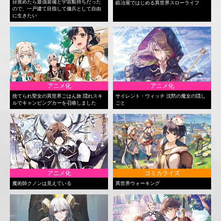
目覚めたら最強装備と宇宙船持ちだった
鍛冶屋ではじめる異世界スローライフ
ので、一戸建て目指して傭兵として自由
に生きたい
アニメ化
アニメ化
捨てられ聖女の異世界ごはん旅 隠れスキ
サイレント・ウィッチ 沈黙の魔女の隠し
ルでキャンピングカーを召喚しました
ごと
アニメ化
コミカライズ
魔術師クノンは見えている
異世界ウォーキング