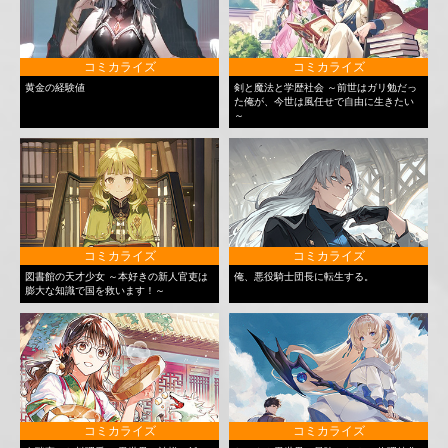
コミカライズ
コミカライズ
黄金の経験値
剣と魔法と学歴社会 ～前世はガリ勉だっ
た俺が、今世は風任せで自由に生きたい
～
コミカライズ
コミカライズ
図書館の天才少女 ～本好きの新人官吏は
俺、悪役騎士団長に転生する。
膨大な知識で国を救います！～
コミカライズ
コミカライズ