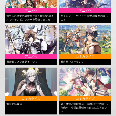
アニメ化
アニメ化
捨てられ聖女の異世界ごはん旅 隠れスキ
サイレント・ウィッチ 沈黙の魔女の隠し
ルでキャンピングカーを召喚しました
ごと
アニメ化
コミカライズ
魔術師クノンは見えている
異世界ウォーキング
コミカライズ
コミカライズ
黄金の経験値
剣と魔法と学歴社会 ～前世はガリ勉だっ
た俺が、今世は風任せで自由に生きたい
～