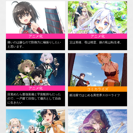
アニメ化
アニメ化
痛いのは嫌なので防御力に極振りしたい
父は英雄、母は精霊、娘の私は転生者。
と思います。
アニメ化
コミカライズ
目覚めたら最強装備と宇宙船持ちだった
鍛冶屋ではじめる異世界スローライフ
ので、一戸建て目指して傭兵として自由
に生きたい