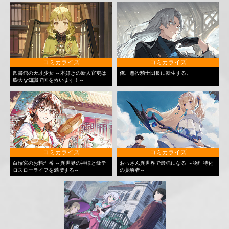
コミカライズ
コミカライズ
図書館の天才少女 ～本好きの新人官吏は
俺、悪役騎士団長に転生する。
膨大な知識で国を救います！～
コミカライズ
コミカライズ
白瑞宮のお料理番 ～異世界の神様と飯テ
おっさん異世界で最強になる ～物理特化
ロスローライフを満喫する～
の覚醒者～