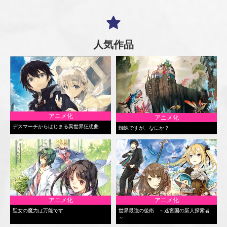
人気作品
アニメ化
アニメ化
デスマーチからはじまる異世界狂想曲
蜘蛛ですが、なにか？
アニメ化
アニメ化
聖女の魔力は万能です
世界最強の後衛 ～迷宮国の新人探索者
～