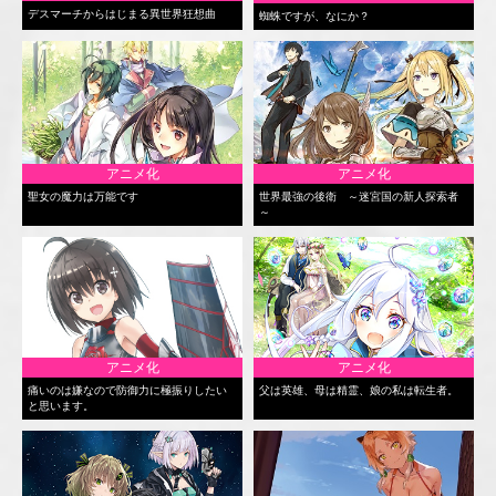
デスマーチからはじまる異世界狂想曲
蜘蛛ですが、なにか？
アニメ化
アニメ化
聖女の魔力は万能です
世界最強の後衛 ～迷宮国の新人探索者
～
アニメ化
アニメ化
痛いのは嫌なので防御力に極振りしたい
父は英雄、母は精霊、娘の私は転生者。
と思います。