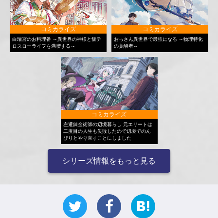
コミカライズ
コミカライズ
白瑞宮のお料理番 ～異世界の神様と飯テ
おっさん異世界で最強になる ～物理特化
ロスローライフを満喫する～
の覚醒者～
コミカライズ
左遷錬金術師の辺境暮らし 元エリートは
二度目の人生も失敗したので辺境でのん
びりとやり直すことにしました
シリーズ情報をもっと見る