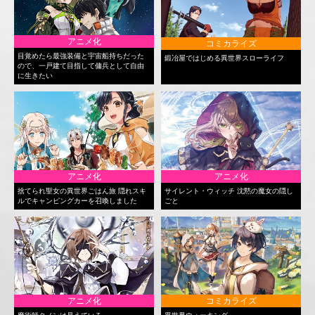
アニメ化
コミカライズ
目覚めたら最強装備と宇宙船持ちだった
鍛冶屋ではじめる異世界スローライフ
ので、一戸建て目指して傭兵として自由
に生きたい
アニメ化
アニメ化
捨てられ聖女の異世界ごはん旅 隠れスキ
サイレント・ウィッチ 沈黙の魔女の隠し
ルでキャンピングカーを召喚しました
ごと
アニメ化
コミカライズ