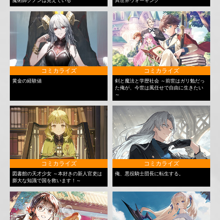
魔術師クノンは見えている
異世界ウォーキング
コミカライズ
コミカライズ
黄金の経験値
剣と魔法と学歴社会 ～前世はガリ勉だっ
た俺が、今世は風任せで自由に生きたい
～
コミカライズ
コミカライズ
図書館の天才少女 ～本好きの新人官吏は
俺、悪役騎士団長に転生する。
膨大な知識で国を救います！～