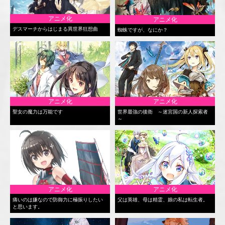
アニメ化
アニメ化
デスマーチからはじまる異世界狂想曲
蜘蛛ですが、なにか？
アニメ化
アニメ化
聖女の魔力は万能です
世界最強の後衛 ～迷宮国の新人探索者
～
アニメ化
アニメ化
痛いのは嫌なので防御力に極振りしたい
父は英雄、母は精霊、娘の私は転生者。
と思います。