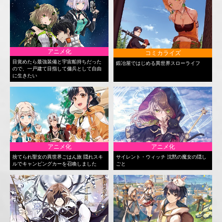
アニメ化
コミカライズ
目覚めたら最強装備と宇宙船持ちだった
鍛冶屋ではじめる異世界スローライフ
ので、一戸建て目指して傭兵として自由
に生きたい
アニメ化
アニメ化
捨てられ聖女の異世界ごはん旅 隠れスキ
サイレント・ウィッチ 沈黙の魔女の隠し
ルでキャンピングカーを召喚しました
ごと