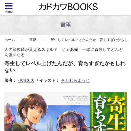
menu
書籍
ホーム
書籍
寄生してレベル上げたんだが、育ちすぎたかもし
人の経験値が貰えるスキル？ じゃあ俺、一緒に冒険してどんど
ん強くなる！
寄生してレベル上げたんだが、育ちすぎたかもしれ
ない
著者：
伊垣久大
イラスト：
そりむらようじ