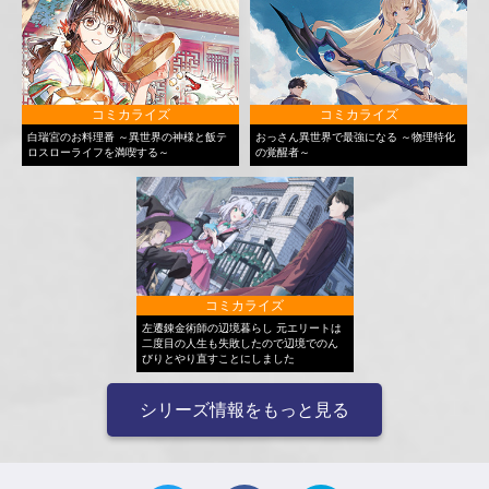
コミカライズ
コミカライズ
白瑞宮のお料理番 ～異世界の神様と飯テ
おっさん異世界で最強になる ～物理特化
ロスローライフを満喫する～
の覚醒者～
コミカライズ
左遷錬金術師の辺境暮らし 元エリートは
二度目の人生も失敗したので辺境でのん
びりとやり直すことにしました
シリーズ情報をもっと見る