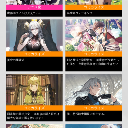
アニメ化
コミカライズ
魔術師クノンは見えている
異世界ウォーキング
コミカライズ
コミカライズ
黄金の経験値
剣と魔法と学歴社会 ～前世はガリ勉だっ
た俺が、今世は風任せで自由に生きたい
～
コミカライズ
コミカライズ
図書館の天才少女 ～本好きの新人官吏は
俺、悪役騎士団長に転生する。
膨大な知識で国を救います！～