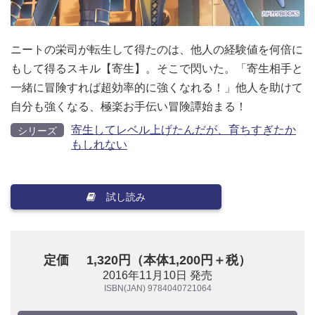
ニートの栄司が転生して得たのは、他人の経験値を何倍に
もして得るスキル【寄生】。そこで閃いた。「寄生相手と
一緒に冒険すれば超効率的に強くなれる！」他人を助けて
自分も強くなる、極楽お手伝い冒険譚始まる！
寄生してレベル上げたんだが、育ちすぎたか
シリーズ
もしれない
試し読み
定価
1,320円（本体1,200円＋税）
2016年11月10日 発売
ISBN(JAN) 9784040721064