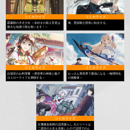
コミカライズ
コミカライズ
図書館の天才少女 ～本好きの新人官吏は
俺、悪役騎士団長に転生する。
膨大な知識で国を救います！～
コミカライズ
コミカライズ
白瑞宮のお料理番 ～異世界の神様と飯テ
おっさん異世界で最強になる ～物理特化
ロスローライフを満喫する～
の覚醒者～
コミカライズ
左遷錬金術師の辺境暮らし 元エリートは
二度目の人生も失敗したので辺境でのん