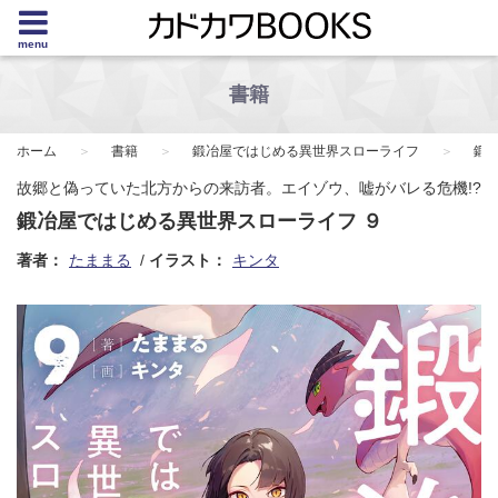
menu
書籍
ホーム
書籍
鍛冶屋ではじめる異世界スローライフ
鍛
故郷と偽っていた北方からの来訪者。エイゾウ、嘘がバレる危機!?
鍛冶屋ではじめる異世界スローライフ ９
著者：
たままる
イラスト：
キンタ