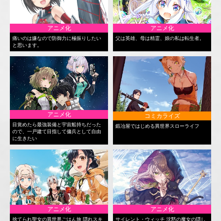
アニメ化
アニメ化
痛いのは嫌なので防御力に極振りしたい
父は英雄、母は精霊、娘の私は転生者。
と思います。
アニメ化
コミカライズ
目覚めたら最強装備と宇宙船持ちだった
鍛冶屋ではじめる異世界スローライフ
ので、一戸建て目指して傭兵として自由
に生きたい
アニメ化
アニメ化
捨てられ聖女の異世界ごはん旅 隠れスキ
サイレント・ウィッチ 沈黙の魔女の隠し