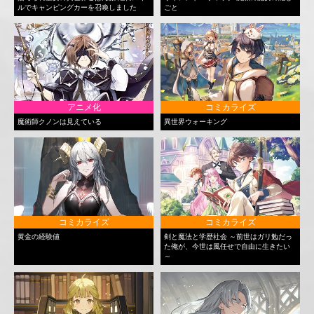
ルでキャンピングカーを召喚しました
ごと
アニメ化
コミカライズ
魔術師クノンは見えている
異世界ウォーキング
コミカライズ
コミカライズ
黄金の経験値
剣と魔法と学歴社会 ～前世はガリ勉だっ
た俺が、今世は風任せで自由に生きたい
～