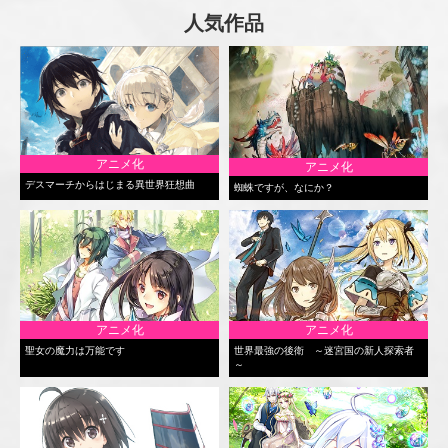
人気作品
アニメ化
アニメ化
デスマーチからはじまる異世界狂想曲
蜘蛛ですが、なにか？
アニメ化
アニメ化
聖女の魔力は万能です
世界最強の後衛 ～迷宮国の新人探索者
～