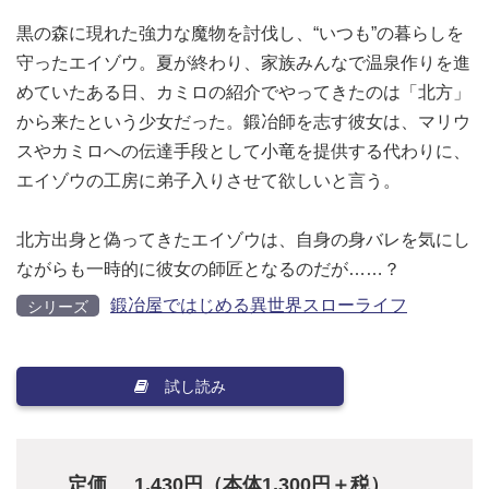
黒の森に現れた強力な魔物を討伐し、“いつも”の暮らしを
守ったエイゾウ。夏が終わり、家族みんなで温泉作りを進
めていたある日、カミロの紹介でやってきたのは「北方」
から来たという少女だった。鍛冶師を志す彼女は、マリウ
スやカミロへの伝達手段として小竜を提供する代わりに、
エイゾウの工房に弟子入りさせて欲しいと言う。
北方出身と偽ってきたエイゾウは、自身の身バレを気にし
ながらも一時的に彼女の師匠となるのだが……？
鍛冶屋ではじめる異世界スローライフ
シリーズ
試し読み
定価
1,430円（本体1,300円＋税）