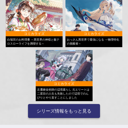
コミカライズ
コミカライズ
白瑞宮のお料理番 ～異世界の神様と飯テ
おっさん異世界で最強になる ～物理特化
ロスローライフを満喫する～
の覚醒者～
コミカライズ
左遷錬金術師の辺境暮らし 元エリートは
二度目の人生も失敗したので辺境でのん
びりとやり直すことにしました
シリーズ情報をもっと見る