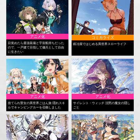
アニメ化
コミカライズ
目覚めたら最強装備と宇宙船持ちだった
鍛冶屋ではじめる異世界スローライフ
ので、一戸建て目指して傭兵として自由
に生きたい
アニメ化
アニメ化
捨てられ聖女の異世界ごはん旅 隠れスキ
サイレント・ウィッチ 沈黙の魔女の隠し
ルでキャンピングカーを召喚しました
ごと