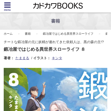
menu
書籍
ホーム
書籍
鍛冶屋ではじめる異世界スローライフ
鍛
チートな鍛冶屋の元に妖精が連れてきた依頼人は、黒の森の主!?
鍛冶屋ではじめる異世界スローライフ ８
著者：
たままる
イラスト：
キンタ