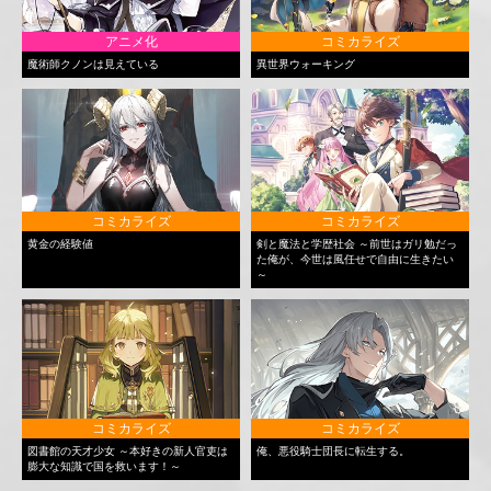
アニメ化
コミカライズ
魔術師クノンは見えている
異世界ウォーキング
コミカライズ
コミカライズ
黄金の経験値
剣と魔法と学歴社会 ～前世はガリ勉だっ
た俺が、今世は風任せで自由に生きたい
～
コミカライズ
コミカライズ
図書館の天才少女 ～本好きの新人官吏は
俺、悪役騎士団長に転生する。
膨大な知識で国を救います！～