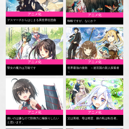
アニメ化
アニメ化
デスマーチからはじまる異世界狂想曲
蜘蛛ですが、なにか？
アニメ化
アニメ化
聖女の魔力は万能です
世界最強の後衛 ～迷宮国の新人探索者
～
アニメ化
アニメ化
痛いのは嫌なので防御力に極振りしたい
父は英雄、母は精霊、娘の私は転生者。
と思います。