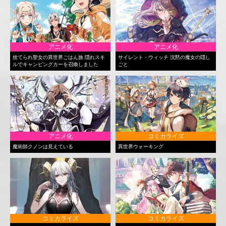
アニメ化
アニメ化
捨てられ聖女の異世界ごはん旅 隠れスキ
サイレント・ウィッチ 沈黙の魔女の隠し
ルでキャンピングカーを召喚しました
ごと
アニメ化
コミカライズ
魔術師クノンは見えている
異世界ウォーキング
コミカライズ
コミカライズ