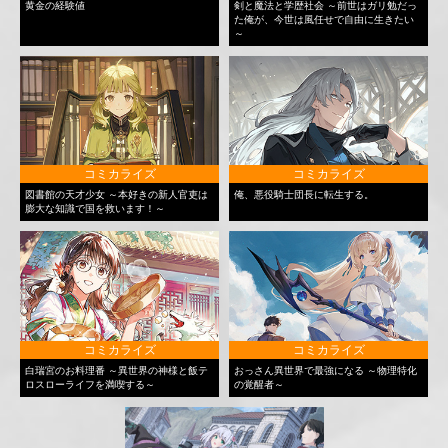
黄金の経験値
剣と魔法と学歴社会 ～前世はガリ勉だっ
た俺が、今世は風任せで自由に生きたい
～
コミカライズ
コミカライズ
図書館の天才少女 ～本好きの新人官吏は
俺、悪役騎士団長に転生する。
膨大な知識で国を救います！～
コミカライズ
コミカライズ
白瑞宮のお料理番 ～異世界の神様と飯テ
おっさん異世界で最強になる ～物理特化
ロスローライフを満喫する～
の覚醒者～