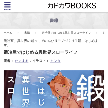
menu
書籍
ホーム
書籍
鍛冶屋ではじめる異世界スローライフ
鍛
元社畜、異世界の端っこでのんびりモノづくり生活、はじめま
す。
鍛冶屋ではじめる異世界スローライフ
著者：
たままる
イラスト：
キンタ