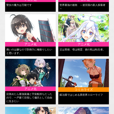
聖女の魔力は万能です
世界最強の後衛 ～迷宮国の新人探索者
～
アニメ化
アニメ化
痛いのは嫌なので防御力に極振りしたい
父は英雄、母は精霊、娘の私は転生者。
と思います。
アニメ化
コミカライズ
目覚めたら最強装備と宇宙船持ちだった
鍛冶屋ではじめる異世界スローライフ
ので、一戸建て目指して傭兵として自由
に生きたい