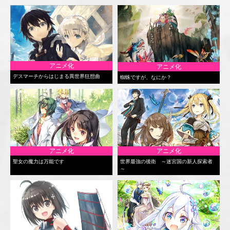
アニメ化
アニメ化
デスマーチからはじまる異世界狂想曲
蜘蛛ですが、なにか？
アニメ化
アニメ化
聖女の魔力は万能です
世界最強の後衛 ～迷宮国の新人探索者
～