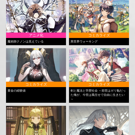
アニメ化
コミカライズ
魔術師クノンは見えている
異世界ウォーキング
コミカライズ
コミカライズ
黄金の経験値
剣と魔法と学歴社会 ～前世はガリ勉だっ
た俺が、今世は風任せで自由に生きたい
～