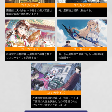
コミカライズ
コミカライズ
図書館の天才少女 ～本好きの新人官吏は
俺、悪役騎士団長に転生する。
膨大な知識で国を救います！～
コミカライズ
コミカライズ
白瑞宮のお料理番 ～異世界の神様と飯テ
おっさん異世界で最強になる ～物理特化
ロスローライフを満喫する～
の覚醒者～
コミカライズ
左遷錬金術師の辺境暮らし 元エリートは
二度目の人生も失敗したので辺境でのん
びりとやり直すことにしました