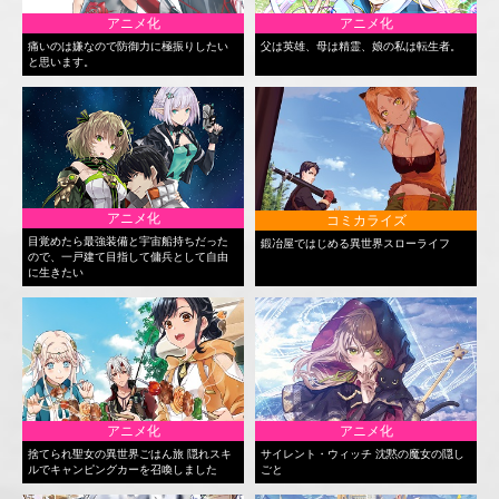
アニメ化
アニメ化
痛いのは嫌なので防御力に極振りしたい
父は英雄、母は精霊、娘の私は転生者。
と思います。
アニメ化
コミカライズ
目覚めたら最強装備と宇宙船持ちだった
鍛冶屋ではじめる異世界スローライフ
ので、一戸建て目指して傭兵として自由
に生きたい
アニメ化
アニメ化
捨てられ聖女の異世界ごはん旅 隠れスキ
サイレント・ウィッチ 沈黙の魔女の隠し
ルでキャンピングカーを召喚しました
ごと