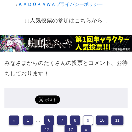
→
ＫＡＤＯＫＡＷＡプライバシーポリシー
↓↓人気投票の参加はこちらから↓↓
みなさまからのたくさんの投票とコメント、お待
ちしております！
«
1
…
6
7
8
9
10
11
12
…
17
»