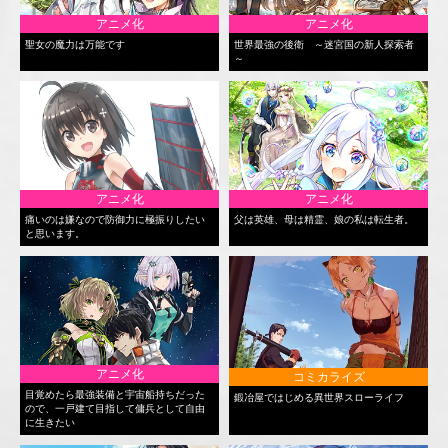
アニメ化
アニメ化
聖女の魔力は万能です
世界最強の後衛 ～迷宮国の新人探索者
～
アニメ化
アニメ化
痛いのは嫌なので防御力に極振りしたい
父は英雄、母は精霊、娘の私は転生者。
と思います。
アニメ化
コミカライズ
目覚めたら最強装備と宇宙船持ちだった
鍛冶屋ではじめる異世界スローライフ
ので、一戸建て目指して傭兵として自由
に生きたい