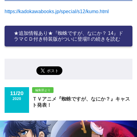
https://kadokawabooks.jp/special/s12/kumo.html
★追加情報あり★『蜘蛛ですが、なにか？ 14』ド
ラマＣＤ付き特装版がついに登場!! の続きを読む
編集部より
11/20
ＴＶアニメ『蜘蛛ですが、なにか？』キャス
2020
ト発表！