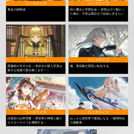
コミカライズ
コミカライズ
黄金の経験値
剣と魔法と学歴社会 ～前世はガリ勉だっ
た俺が、今世は風任せで自由に生きたい
～
コミカライズ
コミカライズ
図書館の天才少女 ～本好きの新人官吏は
俺、悪役騎士団長に転生する。
膨大な知識で国を救います！～
コミカライズ
コミカライズ
白瑞宮のお料理番 ～異世界の神様と飯テ
おっさん異世界で最強になる ～物理特化
ロスローライフを満喫する～
の覚醒者～