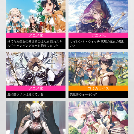
アニメ化
アニメ化
捨てられ聖女の異世界ごはん旅 隠れスキ
サイレント・ウィッチ 沈黙の魔女の隠し
ルでキャンピングカーを召喚しました
ごと
アニメ化
コミカライズ
魔術師クノンは見えている
異世界ウォーキング