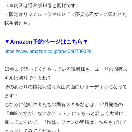
（※内容は通常版14巻と同様です）
・限定オリジナルドラマＣＤ『＜夢見る乙女＞に囚われた
転生者たち』
▼Amazon予約ページはこちら▼
https://www.amazon.co.jp/dp/4040739329
13巻まで追ってくださっている読者様も、ユーリの固有ス
キルは初耳ですよね？
そのあたりの情報も盛り沢山の面白いオーディオになって
ます！
ちなみに他転生者たちの固有スキルなどは、12月発売の
『蜘蛛ですが、なにか？ Ｅｘ』にてもっと詳しく大量に
載ってますので、『蜘蛛』ファンの皆様はこちらもぜひチ
ェックしてみてください！